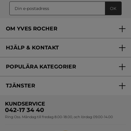
OK
OM YVES ROCHER
Vilka är vi?
HJÄLP & KONTAKT
Vårt engagemang
Frågor & svar
Yves Rocher Foundation
POPULÄRA KATEGORIER
Kontakta oss
Skönhetstips
Nyheter
Spåra min order
Samarbeta med oss
TJÄNSTER
Erbjudanden
Online prislista
Erbjudande per post
Bästsäljare
KUNDSERVICE
Onlineprislista för postorder
Travelsize
042-17 34 40
Ring Oss. Måndag till fredag 8.00-18.00, och lördag 09.00-14.00
Sets
Skapa din festlook