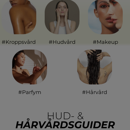
#Kroppsvård
#Hudvård
#Makeup
#Parfym
#Hårvård
HUD- &
HÅRVÅRDSGUIDER