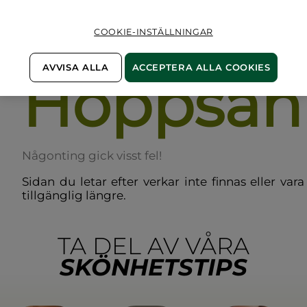
COOKIE-INSTÄLLNINGAR
AVVISA ALLA
ACCEPTERA ALLA COOKIES
Hoppsan
Någonting gick visst fel!
Sidan du letar efter verkar inte finnas eller vara
tillgänglig längre.
TA DEL AV VÅRA
SKÖNHETSTIPS