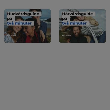
Hudvårdsguide
Hårvårdsguide
på
på
två minuter
två minuter
Kör igång
Kör igång