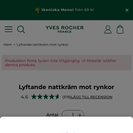
Ikoniska Monoi
från 69 kr
Hem
Lyftande nattkräm mot rynkor
Produkten finns tyvärr inte tillgänglig. Vi föreslår istället
denna produkt.
Lyftande nattkräm mot rynkor
★★★★★
★★★★★
4.6
(376)
LÄGG TILL RECENSION
4.6
av
5
Antal
stjärnor.
Läs
recensioner
för
Lyftande