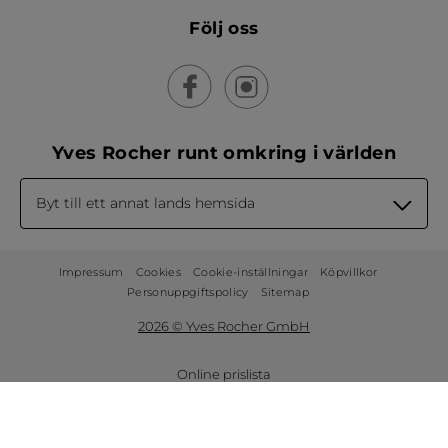
Följ oss
Yves Rocher runt omkring i världen
Byt till ett annat lands hemsida
Impressum
Cookies
Cookie-inställningar
Köpvillkor
Personuppgiftspolicy
Sitemap
2026 © Yves Rocher GmbH
Online prislista