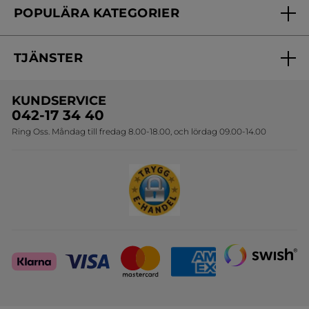
MER
POPULÄRA KATEGORIER
Kontakta oss
Skönhetstips
Nyheter
Spåra min order
Samarbeta med oss
TJÄNSTER
Erbjudanden
Online prislista
Erbjudande per post
Bästsäljare
KUNDSERVICE
Onlineprislista för postorder
Travelsize
042-17 34 40
Ring Oss. Måndag till fredag 8.00-18.00, och lördag 09.00-14.00
Sets
Skapa din festlook