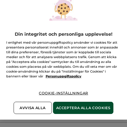
LÄGG I VARUKORGEN
nattkräm
mot
rynkor
Levereras från La Gacilly, Frankrike
Säker betalning med Klarna
Din integritet och personliga upplevelse!
100% nöjd eller pengarna tillbaka
I enlighet med vår personuppgiftspolicy använder vi cookies för att
presentera personaliserat innehåll och annonser som är anpassade
Frakt- och expeditionsavgifter
till dina preferenser, föreslå tjänster som är kopplade till sociala
LÄS MER I VÅRA KÖPVILLKOR
medier och för att analysera webbplatsens trafik. Genom att klicka
på "Acceptera alla cookies" samtycker du till användning av alla
cookies som placeras på vår webbplats. Om du vill veta mer om vår
cookie-användning klickar du på "Inställningar för Cookies" i
Beskrivning
bannern eller läser vår
Personuppgiftspolicy
Artikelnummer: 48846
COOKIE-INSTÄLLNINGAR
AVVISA ALLA
ACCEPTERA ALLA COOKIES
Recensioner
4.6/5
(376 recensera)
★★★★★
★★★★★