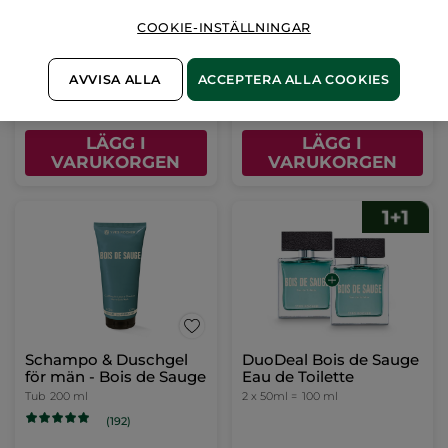
Sprayflaska
100 ml
Sprayflaska
50 ml
COOKIE-INSTÄLLNINGAR
(416)
(149)
AVVISA ALLA
ACCEPTERA ALLA COOKIES
899,00 Kr
749,00 Kr
LÄGG I
LÄGG I
VARUKORGEN
VARUKORGEN
Schampo & Duschgel
DuoDeal Bois de Sauge
för män - Bois de Sauge
Eau de Toilette
Tub
200 ml
2 x 50ml =
100 ml
(192)