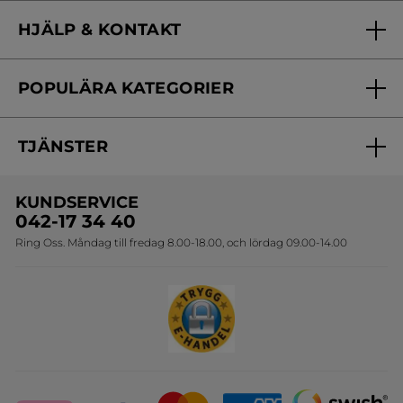
Vilka är vi?
HJÄLP & KONTAKT
Vårt engagemang
Frågor & svar
Yves Rocher Foundation
POPULÄRA KATEGORIER
Kontakta oss
Skönhetstips
Nyheter
Spåra min order
Samarbeta med oss
TJÄNSTER
Erbjudanden
Online prislista
Erbjudande per post
Bästsäljare
KUNDSERVICE
Onlineprislista för postorder
Travelsize
042-17 34 40
Ring Oss. Måndag till fredag 8.00-18.00, och lördag 09.00-14.00
Sets
Skapa din festlook