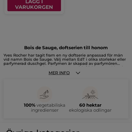
LÄGG I
VARUKORGEN
Bois de Sauge, doftserien till honom
Yves Rocher har tagit fram en ny doftserie anpassad för män
vid namn Bois de Sauge. Välj mellan EdT i olika storlekar eller
parfymerad duschgel. Parfymen är skapad av parfymören
Sonia Constant. Salvian har en aromatisk friskhet som blandas
med intensiteten från guajakträ och patchouli. Både salvia och
MER INFO
alkohol är av vegetabiliskt ursprung som produceras i
Frankrike. Serien är en perfekt present till alla män. Kanske till
din pojkvän, pappa, sambo eller dig själv? Känn dig fri av
naturen med herrdoftserien Bois de Sauge!
100%
vegetabiliska
60 hektar
ingredienser
ekologiska odlingar