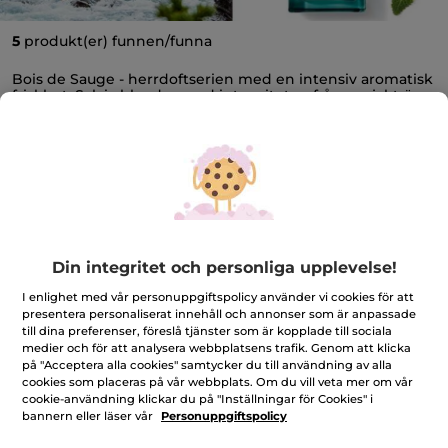
5
produkt(er) funnen/funna
Bois de Sauge - herrdoftserien med en intensiv aromatisk
friskhet. Salvia blandas med intensiteten från guajakträ
och patchouli. Känn dig fri av naturen!
Bois de Sauge
Herrparfym
Ambre Noir
Hog
FILTRERA
SORTERA EFTER
Din integritet och personliga upplevelse!
I enlighet med vår personuppgiftspolicy använder vi cookies för att
presentera personaliserat innehåll och annonser som är anpassade
till dina preferenser, föreslå tjänster som är kopplade till sociala
medier och för att analysera webbplatsens trafik. Genom att klicka
på "Acceptera alla cookies" samtycker du till användning av alla
cookies som placeras på vår webbplats. Om du vill veta mer om vår
cookie-användning klickar du på "Inställningar för Cookies" i
bannern eller läser vår
Personuppgiftspolicy
Bois de Sauge - Eau de
Bois de Sauge - Eau de
Toilette
Toilette