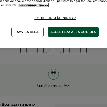
er om vår cookie-användning klickar du på "Inställningar för Cookies" i ban
ller läser vår
Personuppgiftspolicy
00%
vegetabiliska
60 hekt
gredienser
ekologis
COOKIE-INSTÄLLNINGAR
AVVISA ALLA
ACCEPTERA ALLA COOKIES
Övriga kategorier
Upp till två gratis gåvor
LÄRA KATEGORIER