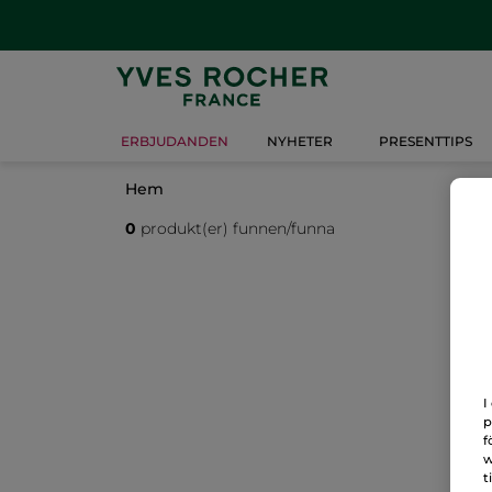
ERBJUDANDEN
NYHETER
PRESENTTIPS
Hem
0
produkt(er) funnen/funna
I
p
f
w
t