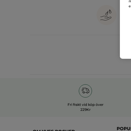
m
e
1
in
Fri frakt vid köp över
229Kr
POPU