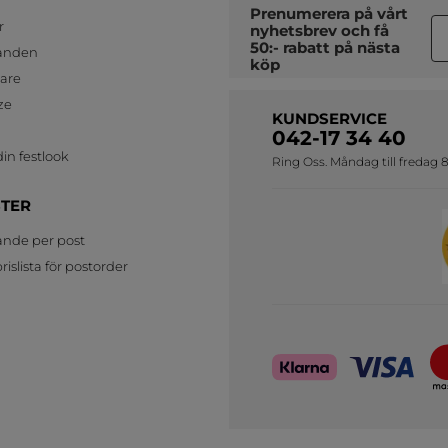
Prenumerera på vårt
r
nyhetsbrev
och få
50:- rabatt på nästa
anden
köp
jare
ze
KUNDSERVICE
042-17 34 40
in festlook
Ring Oss. Måndag till fredag 8
STER
ande per post
islista för postorder