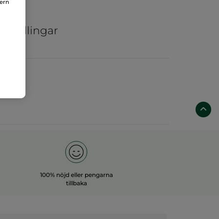
nern
ar
ka odlingar
100% nöjd eller pengarna
tillbaka