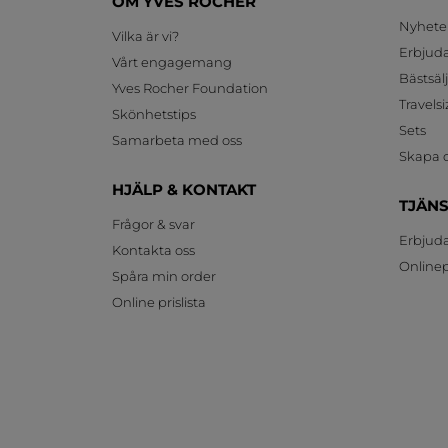
OM YVES ROCHER
Nyhete
Vilka är vi?
Erbjud
Vårt engagemang
Bästsäl
Yves Rocher Foundation
Travelsi
Skönhetstips
Sets
Samarbeta med oss
Skapa d
HJÄLP & KONTAKT
TJÄN
Frågor & svar
Erbjud
Kontakta oss
Onlinepr
Spåra min order
Online prislista