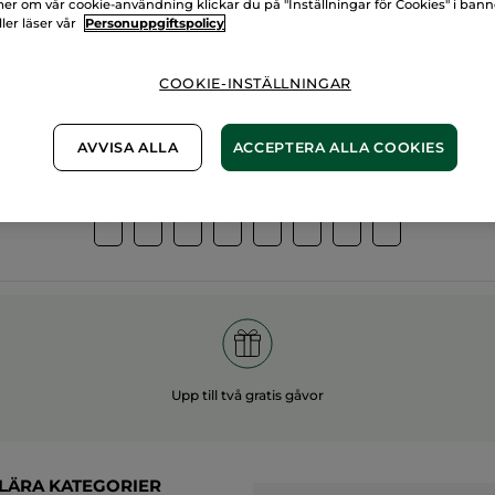
er om vår cookie-användning klickar du på "Inställningar för Cookies" i ban
ller läser vår
Personuppgiftspolicy
00%
vegetabiliska
60 hekt
gredienser
ekologis
COOKIE-INSTÄLLNINGAR
AVVISA ALLA
ACCEPTERA ALLA COOKIES
Övriga kategorier
Upp till två gratis gåvor
LÄRA KATEGORIER