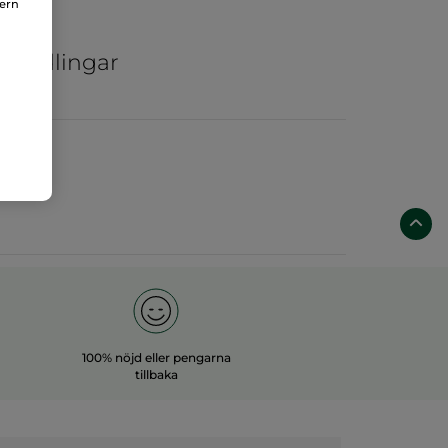
nern
ar
ka odlingar
100% nöjd eller pengarna
tillbaka