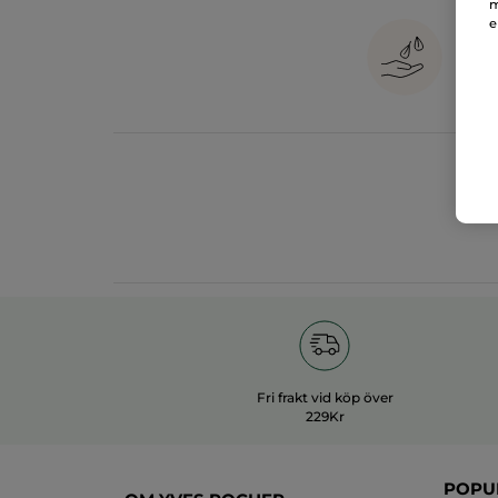
m
e
1
in
Fri frakt vid köp över
229Kr
POPU