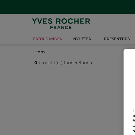
ERBJUDANDEN
NYHETER
PRESENTTIPS
Hem
0
produkt(er) funnen/funna
I
p
f
w
t