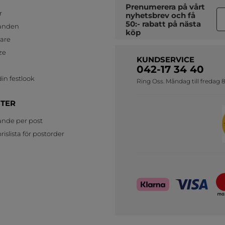
Prenumerera på vårt
r
nyhetsbrev
och få
50:- rabatt på nästa
anden
köp
jare
ze
KUNDSERVICE
042-17 34 40
in festlook
Ring Oss. Måndag till fredag 8
STER
ande per post
islista för postorder