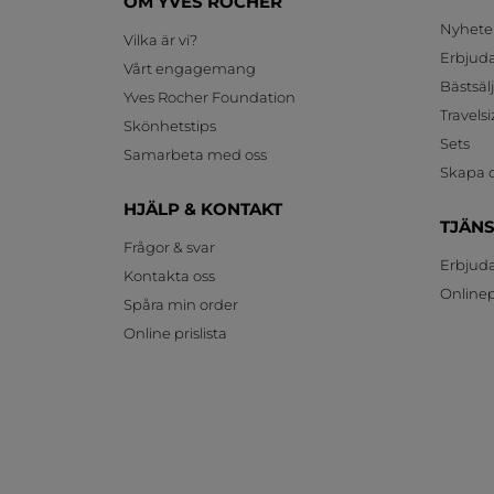
OM YVES ROCHER
Nyhete
Vilka är vi?
Erbjud
Vårt engagemang
Bästsäl
Yves Rocher Foundation
Travelsi
Skönhetstips
Sets
Samarbeta med oss
Skapa d
HJÄLP & KONTAKT
TJÄN
Frågor & svar
Erbjud
Kontakta oss
Onlinepr
Spåra min order
Online prislista