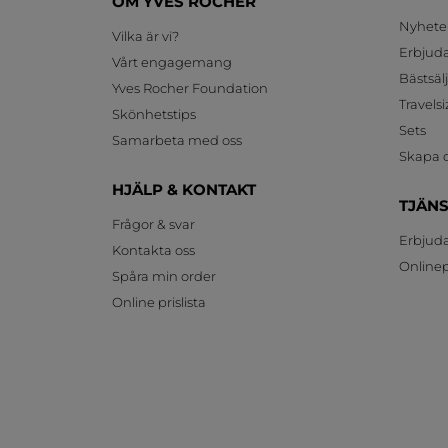
OM YVES ROCHER
Nyhete
Vilka är vi?
Erbjud
Vårt engagemang
Bästsäl
Yves Rocher Foundation
Travelsi
Skönhetstips
Sets
Samarbeta med oss
Skapa d
HJÄLP & KONTAKT
TJÄN
Frågor & svar
Erbjud
Kontakta oss
Onlinepr
Spåra min order
Online prislista