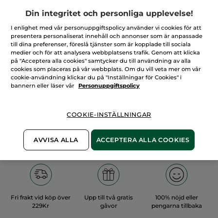
Din integritet och personliga upplevelse!
I enlighet med vår personuppgiftspolicy använder vi cookies för att
presentera personaliserat innehåll och annonser som är anpassade
till dina preferenser, föreslå tjänster som är kopplade till sociala
medier och för att analysera webbplatsens trafik. Genom att klicka
100%
vegetabiliska
60 hektar
på "Acceptera alla cookies" samtycker du till användning av alla
ingredienser
ekologiska odlingar
cookies som placeras på vår webbplats. Om du vill veta mer om vår
cookie-användning klickar du på "Inställningar för Cookies" i
bannern eller läser vår
Personuppgiftspolicy
Övriga kategorier
COOKIE-INSTÄLLNINGAR
AVVISA ALLA
ACCEPTERA ALLA COOKIES
Fri frakt vid köp över
Upp till två gratis
100% nöjd eller
229Kr
gåvor
pengarna tillbaka