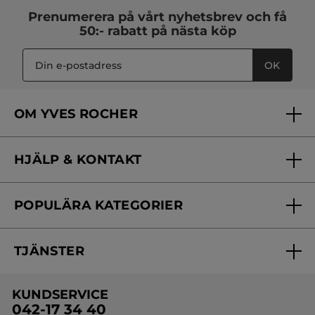
Prenumerera på vårt
nyhetsbrev
och få
50:- rabatt på nästa köp
OK
OM YVES ROCHER
Vilka är vi?
HJÄLP & KONTAKT
Vårt engagemang
Frågor & svar
Yves Rocher Foundation
POPULÄRA KATEGORIER
Kontakta oss
Skönhetstips
Nyheter
Spåra min order
Samarbeta med oss
TJÄNSTER
Erbjudanden
Online prislista
Erbjudande per post
Bästsäljare
KUNDSERVICE
Onlineprislista för postorder
Travelsize
042-17 34 40