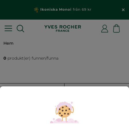
Ikoniska Monoi
från 69 kr
Hem
0
produkt(er) funnen/funna
FILTRERA
SORTERA EFTER