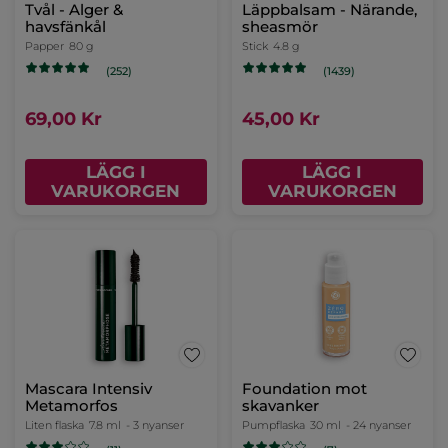
Tvål - Alger &
Läppbalsam - Närande,
havsfänkål
sheasmör
Papper
80 g
Stick
4.8 g
(252)
(1439)
69,00 Kr
45,00 Kr
LÄGG I
LÄGG I
VARUKORGEN
VARUKORGEN
Mascara Intensiv
Foundation mot
Metamorfos
skavanker
Liten flaska
7.8 ml
- 3 nyanser
Pumpflaska
30 ml
- 24 nyanser