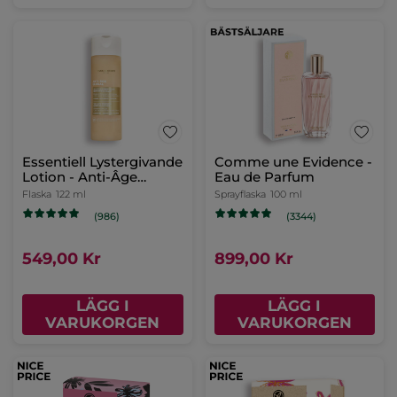
Essentiell Lystergivande
Comme une Evidence -
Lotion - Anti-Âge
Eau de Parfum
Global
Flaska
122 ml
Sprayflaska
100 ml
(986)
(3344)
549,00 Kr
899,00 Kr
LÄGG I
LÄGG I
VARUKORGEN
VARUKORGEN