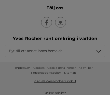
Följ oss
Yves Rocher runt omkring i världen
Byt till ett annat lands hemsida
Impressum
Cookies
Cookie-inställningar
Köpvillkor
Personuppgiftspolicy
Sitemap
2026 © Yves Rocher GmbH
Online prislista