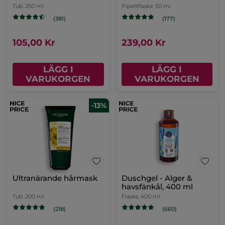
Tub
250 ml
Pipettflaska
50 ml
(381)
(177)
105,00 Kr
239,00 Kr
LÄGG I
LÄGG I
VARUKORGEN
VARUKORGEN
-13%
Ultranärande hårmask
Duschgel - Alger &
havsfänkål, 400 ml
Tub
200 ml
Flaska
400 ml
(218)
(660)