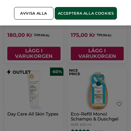
Fuktserum - Hydra
Fuktgivande Torrolja
Végétal
Monoi
AVVISA ALLA
ACCEPTERA ALLA COOKIES
Pumpflaska
30 ml
Sprayflaska
125 ml
(957)
(1410)
180,00 Kr
175,00 Kr
449,00 Kr
199,00 Kr
LÄGG I
LÄGG I
VARUKORGEN
VARUKORGEN
-60%
Day Care All Skin Types
Eco-Refill Monoi
Schampo & Duschgel
Refill
600 ml