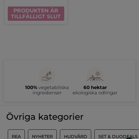
PRODUKTEN ÄR
TILLFÄLLIGT SLUT
100%
vegetabiliska
60 hektar
ingredienser
ekologiska odlingar
Övriga kategorier
G
REA
NYHETER
HUDVÅRD
SET & DUODEALS