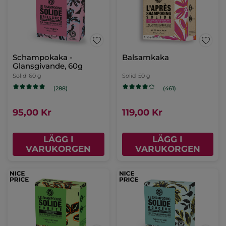
Schampokaka -
Balsamkaka
Glansgivande, 60g
Solid
60 g
Solid
50 g
(288)
(461)
95,00 Kr
119,00 Kr
LÄGG I
LÄGG I
VARUKORGEN
VARUKORGEN