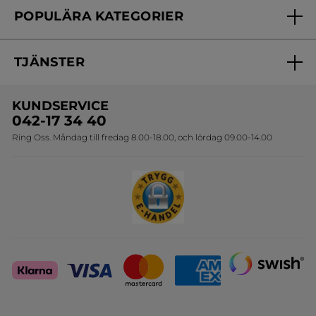
Yves Rocher Foundation
POPULÄRA KATEGORIER
Kontakta oss
Skönhetstips
Nyheter
Spåra min order
Samarbeta med oss
TJÄNSTER
Erbjudanden
Online prislista
Erbjudande per post
Bästsäljare
KUNDSERVICE
Onlineprislista för postorder
Travelsize
042-17 34 40
Ring Oss. Måndag till fredag 8.00-18.00, och lördag 09.00-14.00
Sets
Skapa din festlook