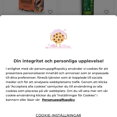
Schampokaka -
Schampo mot håravfall
Närande, 60g
Solid
60 g
Flaska
300 ml
(426)
(1094)
95,00 Kr
99,00 Kr
Din integritet och personliga upplevelse!
LÄGG I
LÄGG I
VARUKORGEN
VARUKORGEN
I enlighet med vår personuppgiftspolicy använder vi cookies för att
presentera personaliserat innehåll och annonser som är anpassade
till dina preferenser, föreslå tjänster som är kopplade till sociala
-60%
-12%
medier och för att analysera webbplatsens trafik. Genom att klicka
på "Acceptera alla cookies" samtycker du till användning av alla
cookies som placeras på vår webbplats. Om du vill veta mer om vår
cookie-användning klickar du på "Inställningar för Cookies" i
bannern eller läser vår
Personuppgiftspolicy
COOKIE-INSTÄLLNINGAR