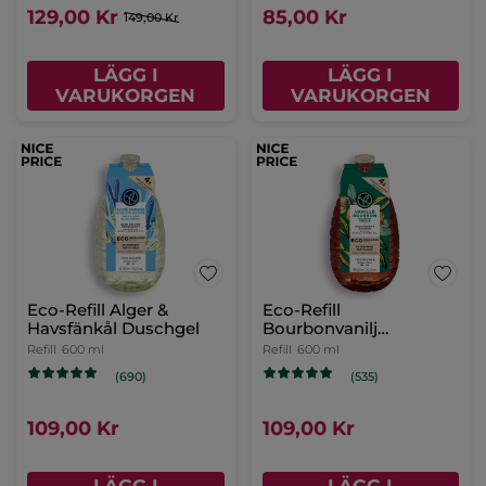
129,00 Kr
85,00 Kr
149,00 Kr
LÄGG I
LÄGG I
VARUKORGEN
VARUKORGEN
Eco-Refill Alger &
Eco-Refill
Havsfänkål Duschgel
Bourbonvanilj
Duschgel
Refill
600 ml
Refill
600 ml
(690)
(535)
109,00 Kr
109,00 Kr