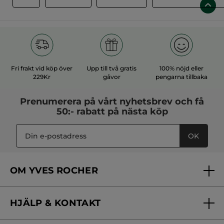
Fri frakt vid köp över
Upp till två gratis
100% nöjd eller
229Kr
gåvor
pengarna tillbaka
Prenumerera på vårt
nyhetsbrev
och få
50:- rabatt på nästa köp
OK
OM YVES ROCHER
Vilka är vi?
HJÄLP & KONTAKT
Vårt engagemang
Frågor & svar