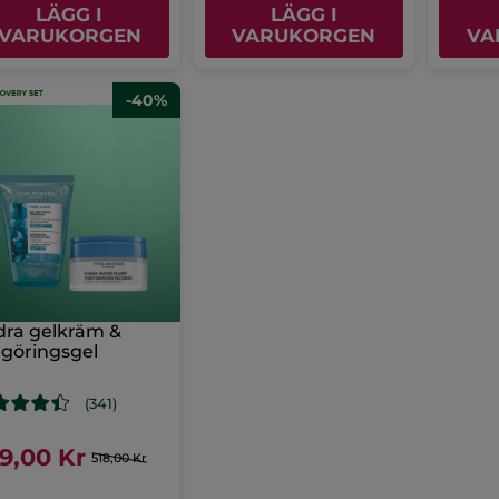
LÄGG I
LÄGG I
VARUKORGEN
VARUKORGEN
VA
-40%
ra gelkräm &
göringsgel
(341)
9,00 Kr
518,00 Kr