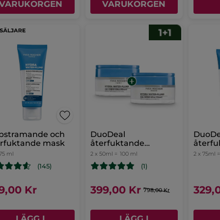
VARUKORGEN
VARUKORGEN
pstramande och
DuoDeal
DuoDe
erfuktande mask
återfuktande
återf
gelkräm
75 ml
2 x 50ml =
100 ml
2 x 75ml 
(145)
(1)
9,00 Kr
399,00 Kr
329,
798,00 Kr
LÄGG I
LÄGG I