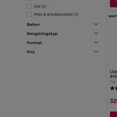
Gel
(
)
3
Mist & ansiktsvatten
(
)
1
Behov
Rengöringstyp
Format
Pris
Up
åt
Tub
32