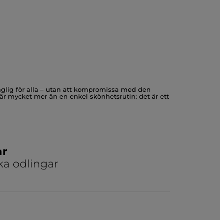
gänglig för alla – utan att kompromissa med den
 är mycket mer än en enkel skönhetsrutin: det är ett
uktning — blir huden det första tecknet på inre
ar
ka odlingar
a Water-Plump stödjer en livsstil där kontinuitet