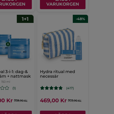
RUKORGEN
VARUKORGEN
-48%
l 3-i-1: dag-&
Hydra ritual med
räm + nattmask
necessär
=
150 ml
(1)
(417)
00 Kr
469,00 Kr
958,00 Kr
903,00 Kr