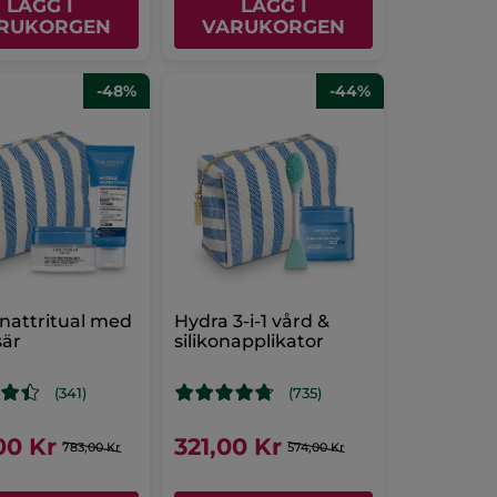
LÄGG I
LÄGG I
RUKORGEN
VARUKORGEN
-48%
-44%
nattritual med
Hydra 3-i-1 vård &
sär
silikonapplikator
(341)
(735)
00 Kr
321,00 Kr
783,00 Kr
574,00 Kr