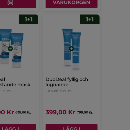
(5)
VARUKORGEN
al
DuoDeal fyllig och
uktande mask
lugnande
ansiktskräm
=
150 ml
2 x 40ml =
80 ml
00 Kr
399,00 Kr
658,00 Kr
798,00 Kr
LÄGG I
LÄGG I