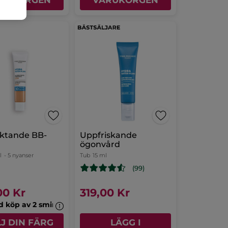
RUKORGEN
VARUKORGEN
uktande BB-
Uppfriskande
ögonvård
l
- 5 nyanser
Tub
15 ml
(99)
00 Kr
319,00 Kr
id köp av 2 sminkprodukter
J DIN FÄRG
LÄGG I