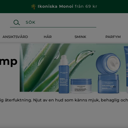
Ikoniska Monoi
från 69 kr
ANSIKTSVÅRD
HÅR
SMINK
PARFYM
ump
g återfuktning. Njut av en hud som känns mjuk, behaglig och r