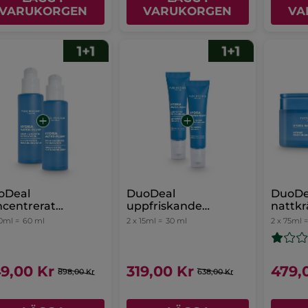
VARUKORGEN
VARUKORGEN
VA
oDeal
DuoDeal
DuoDea
centrerat
uppfriskande
nattk
ktserum
ögonvård
30ml =
60 ml
2 x 15ml =
30 ml
2 x 75ml 
9,00 Kr
319,00 Kr
479,
898,00 Kr
638,00 Kr