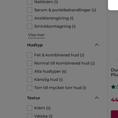
Nattkräm
(
)
1
Serum & punktbehandlingar
(
)
2
Ansiktsrengöring
(
)
1
Sminkborttagning
(
)
1
Visa mer
Hudtyp
Fet & kombinerad hud
(
)
2
Normal till kombinerad hud
(
)
2
Du
Alla hudtyper
(
)
6
Pl
Känslig hud
(
)
1
Torr till mycket torr hud
(
)
1
Textur
44
Kräm
(
)
5
Vätska
(
)
1