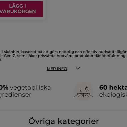
LÄGG I
VARUKORGEN
ull skönhet, baserad på att göra naturlig och effektiv hudvård till
skilt Gen Z, som söker prisvärda hudvårdsprodukter där återfuktning
t.
MER INFO
cka vatten, promenera, andas, sova bättre och ta hand om sin återf
etsrutin.
00%
vegetabiliska
60 hekt
gredienser
ekologis
längre ett enstaka steg, utan en nödvändig daglig återladdning. Hydr
la sig återfuktad dag efter dag.
Övriga kategorier