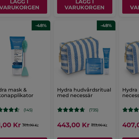
LÄGG I
LÄGG I
VARUKORGEN
VARUKORGEN
VA
-48%
-48%
dra mask &
Hydra hudvårdsritual
Hydra 
ikonapplikator
med necessär
neces
(145)
(735)
1,00 Kr
443,00 Kr
407,
369,00 Kr
853,00 Kr