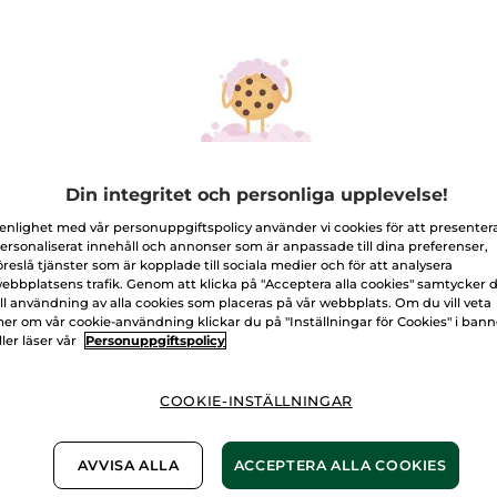
-40%
Din integritet och personliga upplevelse!
 enlighet med vår personuppgiftspolicy använder vi cookies för att presenter
ersonaliserat innehåll och annonser som är anpassade till dina preferenser,
öreslå tjänster som är kopplade till sociala medier och för att analysera
erfuktande
3-i-1: dag-& nattkräm
Fyllig
ebbplatsens trafik. Genom att klicka på "Acceptera alla cookies" samtycker 
lkräm
+ nattmask
kräm
ill användning av alla cookies som placeras på vår webbplats. Om du vill veta
er om vår cookie-användning klickar du på "Inställningar för Cookies" i ban
50 ml
Burk
75 ml
Tub
40 m
ller läser vår
Personuppgiftspolicy
(341)
(735)
COOKIE-INSTÄLLNINGAR
9,00 Kr
289,00 Kr
399,
479,00 Kr
AVVISA ALLA
ACCEPTERA ALLA COOKIES
LÄGG I
LÄGG I