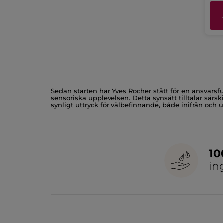
Sedan starten har Yves Rocher stått för en ansvarsf
sensoriska upplevelsen. Detta synsätt tilltalar sär
synligt uttryck för välbefinnande, både inifrån och u
Inre balans och hudvård
I en vardag präglad av medveten self-care — att dri
balans. Den speglar ett tillstånd, inte bara en skönh
1
in
Återfuktning som daglig ritual
Återfuktning har fått en ny betydelse: det är inte 
och balans står i centrum och hjälper huden att hål
En långvarig våg av välbefinnande