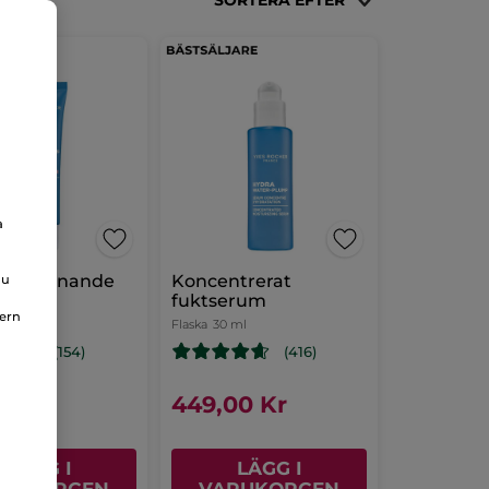
a
 och lugnande
Koncentrerat
du
fuktserum
nern
l
Flaska
30 ml
(154)
(416)
00 Kr
449,00 Kr
LÄGG I
LÄGG I