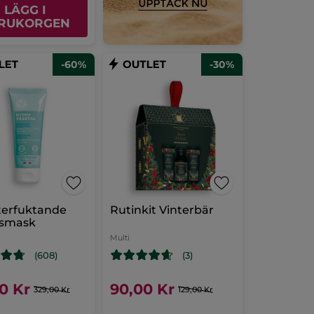
LÄGG I
RUKORGEN
-60%
-30%
terfuktande
Rutinkit Vinterbär
tsmask
l
Multi
(608)
(3)
00 Kr
90,00 Kr
329,00 Kr
129,00 Kr