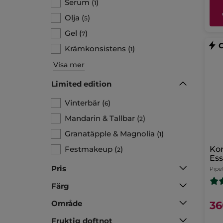
Serum
(
)
1
Olja
(
)
5
Gel
(
)
7
Krämkonsistens
(
)
1
Visa mer
Limited edition
Vinterbär
(
)
6
Mandarin & Tallbar
(
)
2
Granatäpple & Magnolia
(
)
1
Festmakeup
(
)
Kor
2
Ess
Ant
Pris
Pipet
Färg
Område
36
Fruktig doftnot