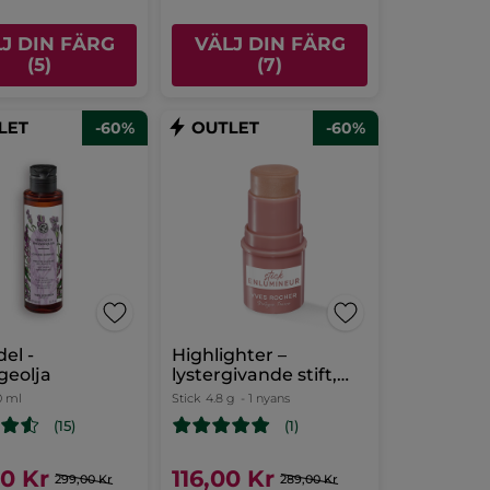
J DIN FÄRG
VÄLJ DIN FÄRG
(5)
(7)
-60%
-60%
el -
Highlighter –
geolja
lystergivande stift,
rosa
0 ml
Stick
4.8 g
- 1 nyans
(15)
(1)
00 Kr
116,00 Kr
299,00 Kr
289,00 Kr