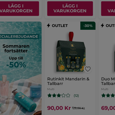
LÄGG I
LÄGG I
VARUKORGEN
VARUKORGEN
VA
-30%
Rutinkit Mandarin &
Duo M
Tallbarr
Tallba
Multi
Multi
(12)
90,00 Kr
69,0
129,00 Kr