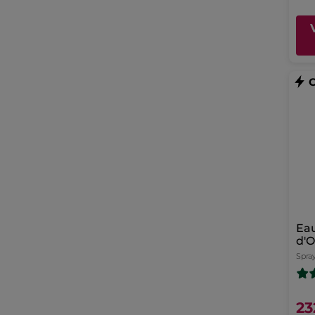
Eau
d'O
Spray
23