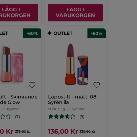
LÄGG I
LÄGG I
RUKORGEN
VARUKORGEN
-60%
-60%
ift - Skimrande
Läppstift - matt, 08.
ude Glow
Syrénlila
g
- 5 nyanser
Stick
3.7 g
- 7 nyanser
(7)
(9)
00 Kr
136,00 Kr
339,00 Kr
339,00 Kr