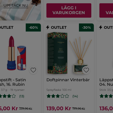
LÄGG I
VARUKORGEN
VA
-60%
-30%
pstift - Satin
Doftpinnar Vinterbär
Läppst
ish, 16. Rubin
04. N
3.7 g
- 19 nyanser
Sprayflaska
100 ml
Stick
3.5 
(13)
(14)
6,00 Kr
139,00 Kr
136,
339,00 Kr
199,00 Kr