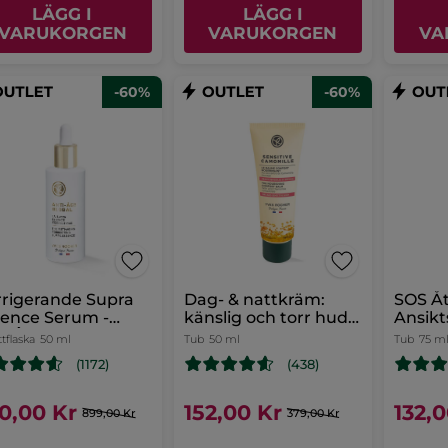
LÄGG I
LÄGG I
VARUKORGEN
VARUKORGEN
VA
-60%
-60%
rigerande Supra
Dag- & nattkräm:
SOS Å
ence Serum -
känslig och torr hud -
Ansik
i-Âge Global
Sensitive Camomille
tflaska
50 ml
Tub
50 ml
Tub
75 m
(1172)
(438)
0,00 Kr
152,00 Kr
132,
899,00 Kr
379,00 Kr