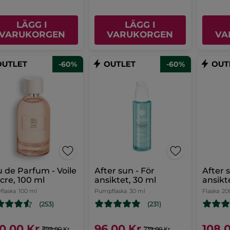
LÄGG I
LÄGG I
VARUKORGEN
VARUKORGEN
VA
-60%
-60%
 de Parfum - Voile
After sun - För
After 
cre, 100 ml
ansiktet, 30 ml
ansikt
monoi,
flaska
100 ml
Pumpflaska
30 ml
Flaska
20
(253)
(231)
0,00 Kr
96,00 Kr
108,
899,00 Kr
239,00 Kr