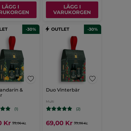
LÄGG I
LÄGG I
RUKORGEN
VARUKORGEN
-30%
-30%
andarin &
Duo Vinterbär
rr
Multi
(1)
(2)
0 Kr
69,00 Kr
99,00 Kr
99,00 Kr