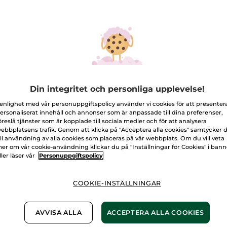
-60%
-60%
Din integritet och personliga upplevelse!
 enlighet med vår personuppgiftspolicy använder vi cookies för att presenter
ersonaliserat innehåll och annonser som är anpassade till dina preferenser,
öreslå tjänster som är kopplade till sociala medier och för att analysera
ebbplatsens trafik. Genom att klicka på "Acceptera alla cookies" samtycker 
ill användning av alla cookies som placeras på vår webbplats. Om du vill veta
 Care All Skin
Fuktserum - Hydra
Lyster
er om vår cookie-användning klickar du på "Inställningar för Cookies" i ban
pes
Végétal
Dagkr
ller läser vår
Personuppgiftspolicy
Anti-Â
Pumpflaska
30 ml
Pumpflas
(957)
COOKIE-INSTÄLLNINGAR
8,00 Kr
180,00 Kr
348,
469,00 Kr
449,00 Kr
AVVISA ALLA
ACCEPTERA ALLA COOKIES