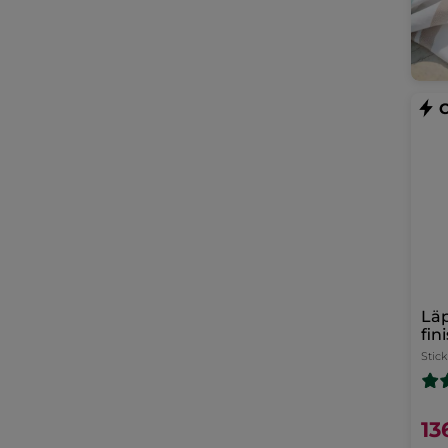
Läp
fin
Stick
13