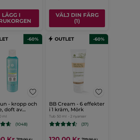
LÄGG I
VÄLJ DIN FÄRG
RUKORGEN
(1)
-60%
-60%
sun - kropp och
BB Cream - 6 effekter
e, doft av
i 1 kräm, Mörk
 200 ml
0 ml
Tub
50 ml
- 2 nyanser
(1048)
(37)
00 Kr
120,00 Kr
269,00 Kr
299,00 Kr