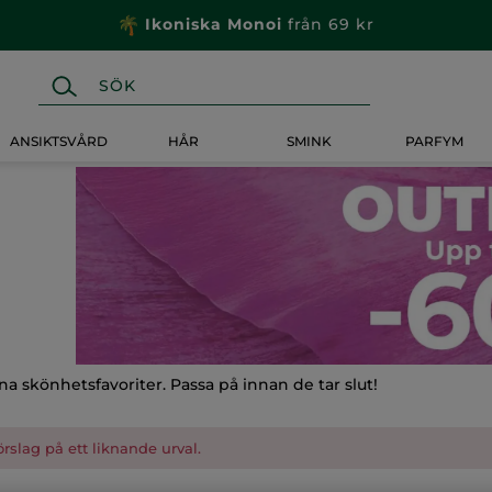
Ikoniska Monoi
från 69 kr
ANSIKTSVÅRD
HÅR
SMINK
PARFYM
na skönhetsfavoriter. Passa på innan de tar slut!
förslag på ett liknande urval.