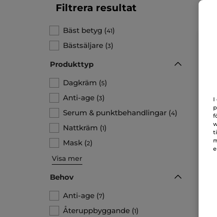
Filtrera resultat
Bäst betyg
(
)
41
Bästsäljare
(
)
3
Produkttyp
Dagkräm
(
)
5
Anti-age
(
)
3
I
p
Serum & punktbehandlingar
(
)
4
f
w
Nattkräm
(
)
1
t
Day
m
Mask
(
)
2
Ty
e
Visa mer
Behov
18
Anti-age
(
)
7
Återuppbyggande
(
)
1