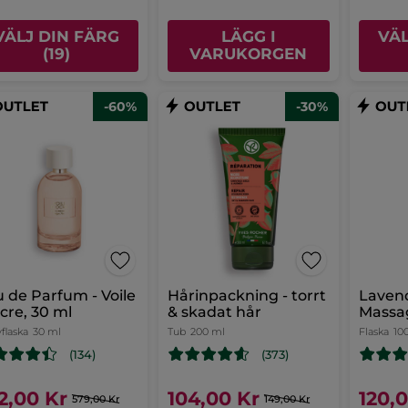
VÄLJ DIN FÄRG
LÄGG I
VÄL
(19)
VARUKORGEN
-60%
-30%
 de Parfum - Voile
Hårinpackning - torrt
Lavend
cre, 30 ml
& skadat hår
Massa
flaska
30 ml
Tub
200 ml
Flaska
10
(134)
(373)
2,00 Kr
104,00 Kr
120,
579,00 Kr
149,00 Kr