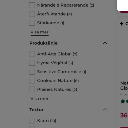
Närande & Reparerande
(
)
2
Återfuktande
(
)
4
Stärkande
(
)
1
Visa mer
Produktlinje
Anti-Âge Global
(
)
7
Hydra Végétal
(
)
3
Sensitive Camomille
(
)
1
Couleurs Nature
(
)
8
Nat
Glo
Pleines Natures
(
)
2
Pipet
Visa mer
Textur
36
Kräm
(
)
10