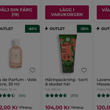
VÄLJ DIN FÄRG
LÄGG I
VÄL
(19)
VARUKORGEN
-60%
-30%
 de Parfum - Voile
Hårinpackning - torrt
Lavend
cre, 30 ml
& skadat hår
Massa
flaska
30 ml
Tub
200 ml
Flaska
10
(134)
(373)
2,00 Kr
104,00 Kr
120,
579,00 Kr
149,00 Kr