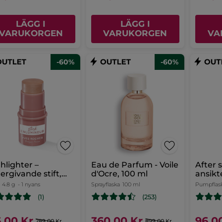
LÄGG I
LÄGG I
VARUKORGEN
VARUKORGEN
VA
-60%
-60%
hlighter –
Eau de Parfum - Voile
After 
tergivande stift,
d'Ocre, 100 ml
ansikt
a
4.8 g
- 1 nyans
Sprayflaska
100 ml
Pumpflas
(1)
(253)
6,00 Kr
360,00 Kr
96,0
289,00 Kr
899,00 Kr