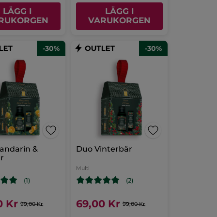
LÄGG I
LÄGG I
RUKORGEN
VARUKORGEN
-30%
-30%
andarin &
Duo Vinterbär
rr
Multi
(1)
(2)
0 Kr
69,00 Kr
99,00 Kr
99,00 Kr