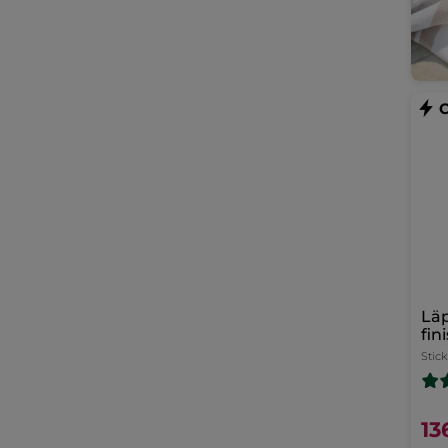
Läp
fin
Stick
13