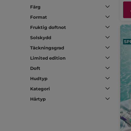
Färg
Format
Fruktig doftnot
Solskydd
Täckningsgrad
Limited edition
Doft
Hudtyp
Kategori
Hårtyp