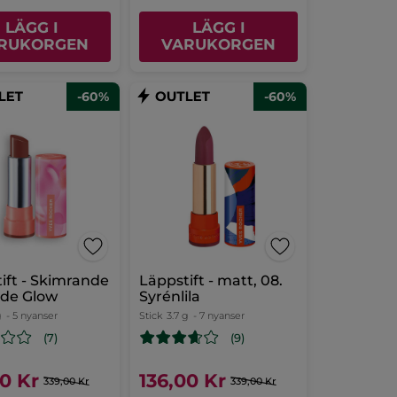
LÄGG I
LÄGG I
RUKORGEN
VARUKORGEN
-60%
-60%
ift - Skimrande
Läppstift - matt, 08.
ude Glow
Syrénlila
g
- 5 nyanser
Stick
3.7 g
- 7 nyanser
(7)
(9)
00 Kr
136,00 Kr
339,00 Kr
339,00 Kr