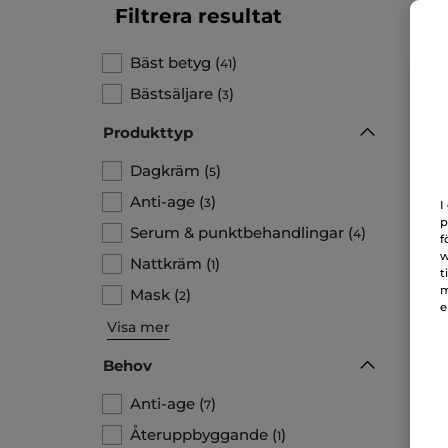
Filtrera resultat
Bäst betyg
(
)
41
Bästsäljare
(
)
3
Produkttyp
Dagkräm
(
)
5
Anti-age
(
)
3
I
p
Serum & punktbehandlingar
(
)
4
f
w
Nattkräm
(
)
1
t
Day
m
Mask
(
)
2
Ty
e
Visa mer
Behov
18
Anti-age
(
)
7
Återuppbyggande
(
)
1