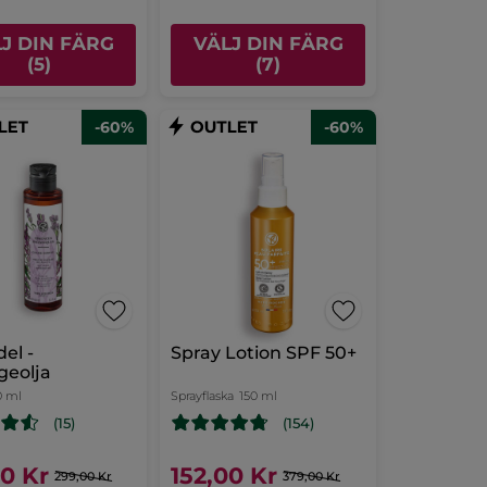
J DIN FÄRG
VÄLJ DIN FÄRG
(5)
(7)
-60%
-60%
el -
Spray Lotion SPF 50+
geolja
0 ml
Sprayflaska
150 ml
(15)
(154)
00 Kr
152,00 Kr
299,00 Kr
379,00 Kr