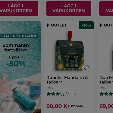
LÄGG I
LÄGG I
VARUKORGEN
VARUKORGEN
VA
-30%
Rutinkit Mandarin &
Duo M
Tallbarr
Tallba
Multi
Multi
(12)
90,00 Kr
69,0
129,00 Kr