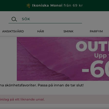
Ikoniska Monoi
från 69 kr
ANSIKTSVÅRD
HÅR
SMINK
PARFYM
na skönhetsfavoriter. Passa på innan de tar slut!
förslag på ett liknande urval.