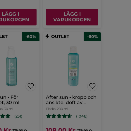
LÄGG I
LÄGG I
RUKORGEN
VARUKORGEN
-60%
-60%
sun - För
After sun - kropp och
et, 30 ml
ansikte, doft av
monoi, 200 ml
ka
30 ml
Flaska
200 ml
(231)
(1048)
0 Kr
108,00 Kr
239,00 Kr
269,00 Kr