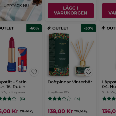
LÄGG I
VARUKORGEN
VA
-60%
-30%
pstift - Satin
Doftpinnar Vinterbär
Läppst
ish, 16. Rubin
04. N
3.7 g
- 19 nyanser
Sprayflaska
100 ml
Stick
3.5 
(13)
(14)
6,00 Kr
139,00 Kr
136,
339,00 Kr
199,00 Kr