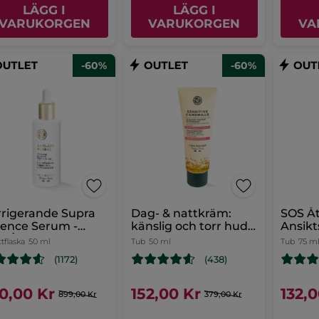
LÄGG I
LÄGG I
VARUKORGEN
VARUKORGEN
VA
-60%
-60%
rigerande Supra
Dag- & nattkräm:
SOS Å
ence Serum -
känslig och torr hud -
Ansik
i-Âge Global
Sensitive Camomille
tflaska
50 ml
Tub
50 ml
Tub
75 m
(1172)
(438)
0,00 Kr
152,00 Kr
132,
899,00 Kr
379,00 Kr