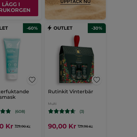
LÄGG I
RUKORGEN
-60%
-30%
terfuktande
Rutinkit Vinterbär
tsmask
l
Multi
(608)
(3)
00 Kr
90,00 Kr
329,00 Kr
129,00 Kr