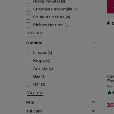
Hydra Végétal
(
)
3
Sensitive Camomille
(
)
1
Couleurs Nature
(
)
8
Pleines Natures
(
)
2
Visa mer
Område
Läppar
(
)
4
Kropp
(
)
9
Ansikte
(
)
2
Bas
(
)
Kor
3
Ess
Hår
(
)
2
Ant
Pipet
Visa mer
Pris
36
Till vem