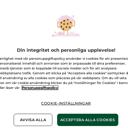
-60%
-60%
Din integritet och personliga upplevelse!
 enlighet med vår personuppgiftspolicy använder vi cookies för att presenter
ersonaliserat innehåll och annonser som är anpassade till dina preferenser,
öreslå tjänster som är kopplade till sociala medier och för att analysera
ebbplatsens trafik. Genom att klicka på "Acceptera alla cookies" samtycker 
ill användning av alla cookies som placeras på vår webbplats. Om du vill veta
 Care All Skin
Fuktserum - Hydra
Lyster
er om vår cookie-användning klickar du på "Inställningar för Cookies" i ban
pes
Végétal
Dagkr
ller läser vår
Personuppgiftspolicy
Anti-Â
Pumpflaska
30 ml
Pumpflas
(957)
COOKIE-INSTÄLLNINGAR
8,00 Kr
180,00 Kr
348,
469,00 Kr
449,00 Kr
AVVISA ALLA
ACCEPTERA ALLA COOKIES