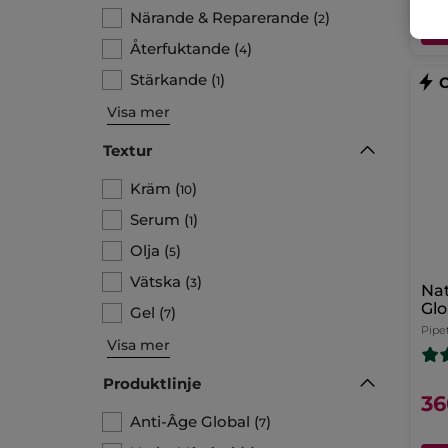
Närande & Reparerande
(
)
2
Återfuktande
(
)
4
Stärkande
(
)
1
Visa mer
Textur
Kräm
(
)
10
Serum
(
)
1
Olja
(
)
5
Vätska
(
)
3
Nat
Glo
Gel
(
)
7
Pipet
Visa mer
Produktlinje
36
Anti-Âge Global
(
)
7