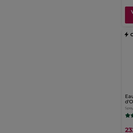
Eau
d'O
Spray
23