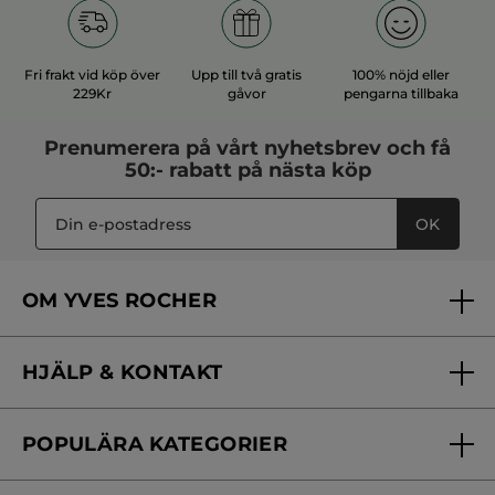
Fri frakt vid köp över
Upp till två gratis
100% nöjd eller
229Kr
gåvor
pengarna tillbaka
Prenumerera på vårt
nyhetsbrev
och få
50:- rabatt på nästa köp
OK
OM YVES ROCHER
Vilka är vi?
HJÄLP & KONTAKT
Vårt engagemang
Frågor & svar
Yves Rocher Foundation
POPULÄRA KATEGORIER
Kontakta oss
Skönhetstips
Nyheter
Spåra min order