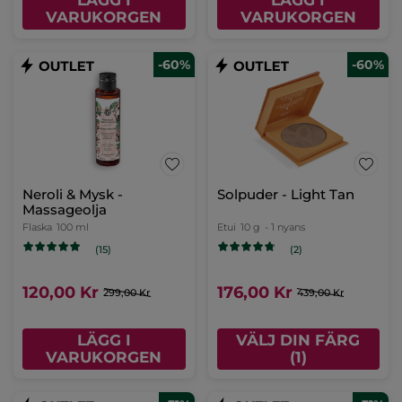
LÄGG I
LÄGG I
VARUKORGEN
VARUKORGEN
-60%
-60%
Neroli & Mysk -
Solpuder - Light Tan
Massageolja
Flaska
100 ml
Etui
10 g
- 1 nyans
(15)
(2)
120,00 Kr
176,00 Kr
299,00 Kr
439,00 Kr
LÄGG I
VÄLJ DIN FÄRG
VARUKORGEN
(1)