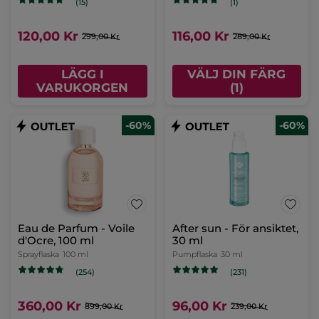
(15)
(1)
120,00 Kr
116,00 Kr
299,00 Kr
289,00 Kr
LÄGG I
VÄLJ DIN FÄRG
VARUKORGEN
(1)
-60%
-60%
Eau de Parfum - Voile
After sun - För ansiktet,
d'Ocre, 100 ml
30 ml
Sprayflaska
100 ml
Pumpflaska
30 ml
(254)
(231)
360,00 Kr
96,00 Kr
899,00 Kr
239,00 Kr