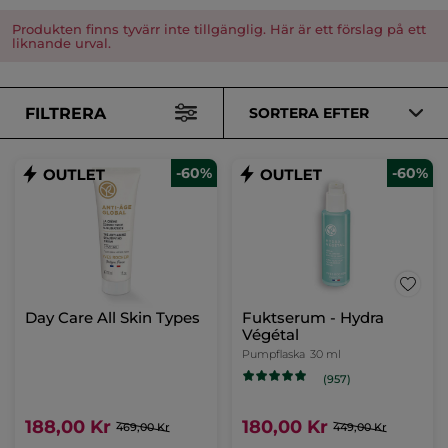
Produkten finns tyvärr inte tillgänglig. Här är ett förslag på ett
liknande urval.
FILTRERA
SORTERA EFTER
-60%
-60%
Day Care All Skin Types
Fuktserum - Hydra
Végétal
Pumpflaska
30 ml
(957)
188,00 Kr
180,00 Kr
469,00 Kr
449,00 Kr