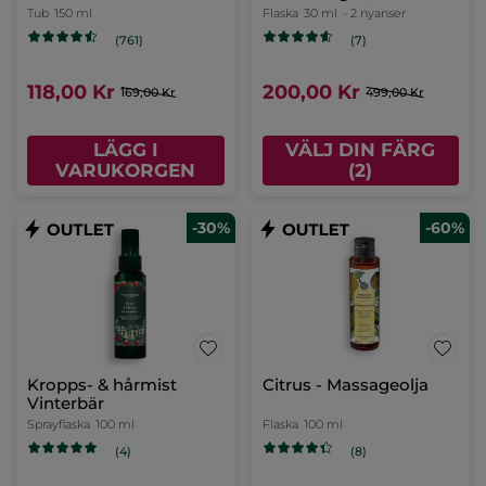
Tub
150 ml
Flaska
30 ml
- 2 nyanser
(761)
(7)
118,00 Kr
200,00 Kr
169,00 Kr
499,00 Kr
LÄGG I
VÄLJ DIN FÄRG
VARUKORGEN
(2)
-30%
-60%
Kropps- & hårmist
Citrus - Massageolja
Vinterbär
Sprayflaska
100 ml
Flaska
100 ml
(4)
(8)