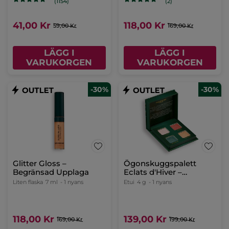
(1154)
(2)
41,00 Kr
118,00 Kr
59,00 Kr
169,00 Kr
LÄGG I
LÄGG I
VARUKORGEN
VARUKORGEN
-30%
-30%
Glitter Gloss –
Ögonskuggspalett
Begränsad Upplaga
Eclats d'Hiver –
Begränsad Upplaga
Liten flaska
7 ml
- 1 nyans
Etui
4 g
- 1 nyans
118,00 Kr
139,00 Kr
169,00 Kr
199,00 Kr