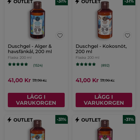
-31%
-31%
Duschgel - Alger &
Duschgel - Kokosnöt,
havsfänkål, 200 ml
200 ml
Flaska
200 ml
Flaska
200 ml
(1524)
(892)
41,00 Kr
41,00 Kr
59,00 Kr
59,00 Kr
LÄGG I
LÄGG I
VARUKORGEN
VARUKORGEN
-31%
-31%