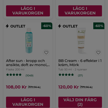
LÄGG I
LÄGG I
VARUKORGEN
VARUKORGEN
-60%
-60%
After sun - kropp och
BB Cream - 6 effekter i 1
ansikte, doft av monoi,
kräm, Mörk
200 ml
Flaska
200 ml
Tub
50 ml
- 2 nyanser
(1049)
(37)
108,00 Kr
120,00 Kr
269,00 Kr
299,00 Kr
LÄGG I
VÄLJ DIN FÄRG
VARUKORGEN
(2)