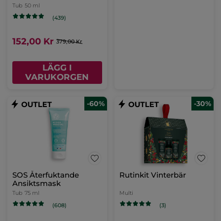
Sensitive Camomille
Tub
50 ml
(439)
152,00 Kr
379,00 Kr
LÄGG I
VARUKORGEN
-60%
-30%
SOS Återfuktande
Rutinkit Vinterbär
Ansiktsmask
Tub
75 ml
Multi
(608)
(3)