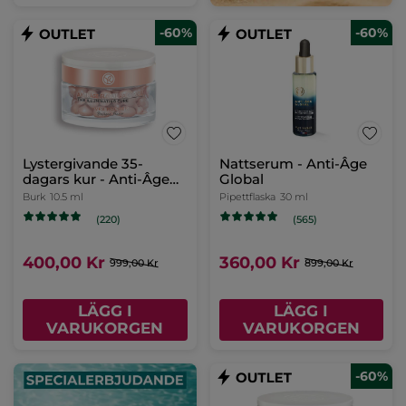
-60%
-60%
Lystergivande 35-
Nattserum - Anti-Âge
dagars kur - Anti-Âge
Global
Global
Burk
10.5 ml
Pipettflaska
30 ml
(220)
(565)
400,00 Kr
360,00 Kr
999,00 Kr
899,00 Kr
LÄGG I
LÄGG I
VARUKORGEN
VARUKORGEN
-60%