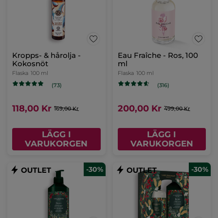
Kropps- & hårolja -
Eau Fraîche - Ros, 100
Kokosnöt
ml
Flaska
100 ml
Flaska
100 ml
(73)
(316)
118,00 Kr
200,00 Kr
169,00 Kr
499,00 Kr
LÄGG I
LÄGG I
VARUKORGEN
VARUKORGEN
-30%
-30%