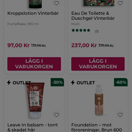
Kroppslotion Vinterbär
Eau De Toilette &
Duschgel Vinterbär
Pumpflaska
390 ml
Multi
(1)
97,00 Kr
237,00 Kr
139,00 Kr
339,00 Kr
LÄGG I
LÄGG I
VARUKORGEN
VARUKORGEN
-30%
-60%
Leave In balsam - torrt
Foundation – mot
& skadat hår
föroreningar, Brun 600