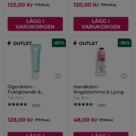
125,00 Kr
120,00 Kr
179,00 Kr
299,00 Kr
LÄGG I
LÄGG I
VARUKORGEN
VARUKORGEN
-60%
-30%
Ögonkräm -
Handkräm -
Fuktgivande &
Ängsblomma & Ljung
Uppfriskande
Tub
15 ml
Tub
30 ml
(632)
(107)
128,00 Kr
48,00 Kr
319,00 Kr
69,00 Kr