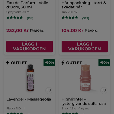
Eau de Parfum - Voile
Hårinpackning - torrt &
d'Ocre, 30 ml
skadat hår
Sprayflaska
30 ml
Tub
200 ml
(134)
(373)
232,00 Kr
104,00 Kr
579,00 Kr
149,00 Kr
LÄGG I
LÄGG I
VARUKORGEN
VARUKORGEN
-60%
-60%
Lavendel - Massageolja
Highlighter –
lystergivande stift, rosa
Flaska
100 ml
Stick
4.8 g
- 1 nyans