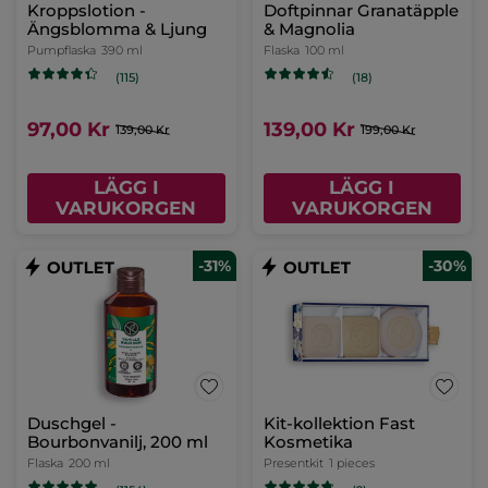
Kroppslotion -
Doftpinnar Granatäpple
Ängsblomma & Ljung
& Magnolia
Pumpflaska
390 ml
Flaska
100 ml
(115)
(18)
97,00 Kr
139,00 Kr
139,00 Kr
199,00 Kr
LÄGG I
LÄGG I
VARUKORGEN
VARUKORGEN
-31%
-30%
Duschgel -
Kit-kollektion Fast
Bourbonvanilj, 200 ml
Kosmetika
Flaska
200 ml
Presentkit
1 pieces