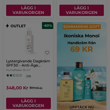
LÄGG I
LÄGG I
VARUKORGEN
VARUKORGEN
-60%
Lystergivande Dagkräm
SPF30 - Anti-Âge
Global
Pumpflaska
50 ml
(28)
348,00 Kr
869,00 Kr
LÄGG I
VARUKORGEN