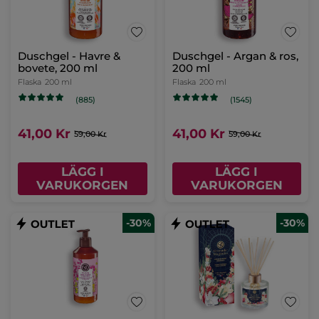
Duschgel - Havre &
Duschgel - Argan & ros,
bovete, 200 ml
200 ml
Flaska
200 ml
Flaska
200 ml
(885)
(1545)
41,00 Kr
41,00 Kr
59,00 Kr
59,00 Kr
LÄGG I
LÄGG I
VARUKORGEN
VARUKORGEN
-30%
-30%