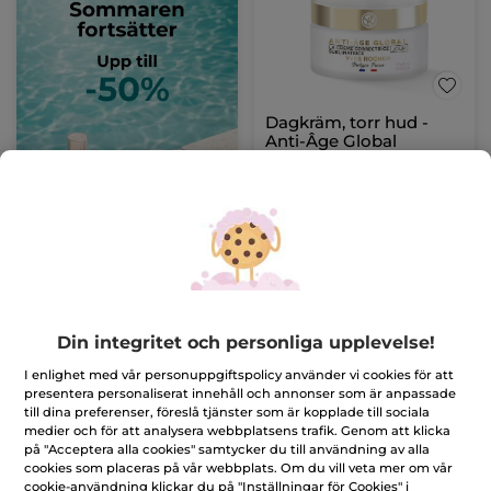
Dagkräm, torr hud -
Anti-Âge Global
Burk
50 ml
(390)
312,00 Kr
779,00 Kr
LÄGG I
VARUKORGEN
Din integritet och personliga upplevelse!
I enlighet med vår personuppgiftspolicy använder vi cookies för att
-60%
-60%
presentera personaliserat innehåll och annonser som är anpassade
till dina preferenser, föreslå tjänster som är kopplade till sociala
medier och för att analysera webbplatsens trafik. Genom att klicka
på "Acceptera alla cookies" samtycker du till användning av alla
cookies som placeras på vår webbplats. Om du vill veta mer om vår
cookie-användning klickar du på "Inställningar för Cookies" i