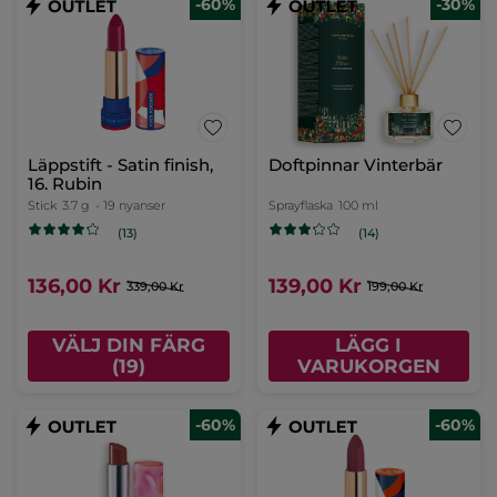
-60%
-30%
Läppstift - Satin finish,
Doftpinnar Vinterbär
16. Rubin
Stick
3.7 g
- 19 nyanser
Sprayflaska
100 ml
(13)
(14)
136,00 Kr
139,00 Kr
339,00 Kr
199,00 Kr
VÄLJ DIN FÄRG
LÄGG I
(19)
VARUKORGEN
-60%
-60%