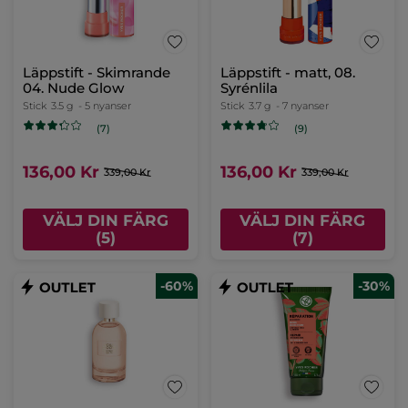
Läppstift - Skimrande
Läppstift - matt, 08.
04. Nude Glow
Syrénlila
Stick
3.5 g
- 5 nyanser
Stick
3.7 g
- 7 nyanser
(7)
(9)
136,00 Kr
136,00 Kr
339,00 Kr
339,00 Kr
VÄLJ DIN FÄRG
VÄLJ DIN FÄRG
(5)
(7)
-60%
-30%