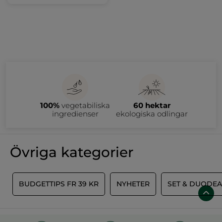
100%
vegetabiliska
60 hektar
ingredienser
ekologiska odlingar
Övriga kategorier
T
BUDGETTIPS FR 39 KR
NYHETER
SET & DUODEA