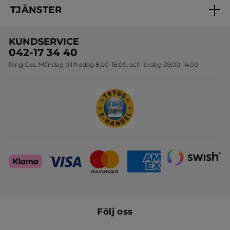
Samarbeta med oss
TJÄNSTER
Erbjudanden
Online prislista
Erbjudande per post
Bästsäljare
KUNDSERVICE
Onlineprislista för postorder
Travelsize
042-17 34 40
Ring Oss. Måndag till fredag 8.00-18.00, och lördag 09.00-14.00
Sets
Skapa din festlook
Följ oss