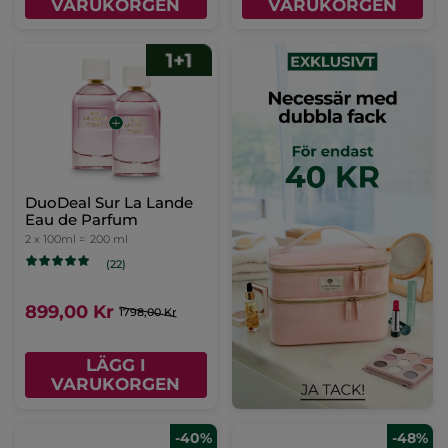
VARUKORGEN
VARUKORGEN
DuoDeal Sur La Lande
Eau de Parfum
2 x 100ml =
200 ml
(22)
899,00 Kr
1798,00 Kr
LÄGG I
VARUKORGEN
-40%
-48%