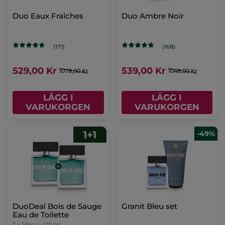
Duo Eaux Fraîches
Duo Ambre Noir
(171)
(168)
529,00 Kr
539,00 Kr
1078,00 Kr
1048,00 Kr
LÄGG I
LÄGG I
VARUKORGEN
VARUKORGEN
-49%
DuoDeal Bois de Sauge
Granit Bleu set
Eau de Toilette
2 x 50ml =
100 ml