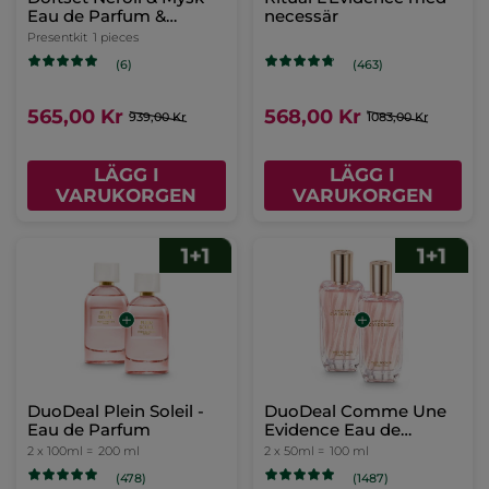
Eau de Parfum &
necessär
Massageolja
Presentkit
1 pieces
(6)
(463)
565,00 Kr
568,00 Kr
939,00 Kr
1083,00 Kr
LÄGG I
LÄGG I
VARUKORGEN
VARUKORGEN
DuoDeal Plein Soleil -
DuoDeal Comme Une
Eau de Parfum
Evidence Eau de
Parfum, 50ml
2 x 100ml =
200 ml
2 x 50ml =
100 ml
(478)
(1487)