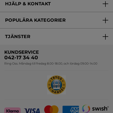
HJÄLP & KONTAKT
Vårt engagemang
Frågor & svar
Yves Rocher Foundation
POPULÄRA KATEGORIER
Kontakta oss
Skönhetstips
Nyheter
Spåra min order
Samarbeta med oss
TJÄNSTER
Erbjudanden
Online prislista
Erbjudande per post
Bästsäljare
KUNDSERVICE
Onlineprislista för postorder
Travelsize
042-17 34 40
Ring Oss. Måndag till fredag 8.00-18.00, och lördag 09.00-14.00
Sets
Skapa din festlook