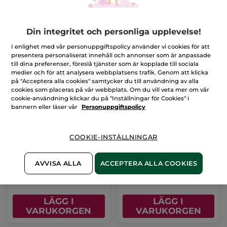
Din integritet och personliga upplevelse!
-51%
-51%
I enlighet med vår personuppgiftspolicy använder vi cookies för att
presentera personaliserat innehåll och annonser som är anpassade
till dina preferenser, föreslå tjänster som är kopplade till sociala
medier och för att analysera webbplatsens trafik. Genom att klicka
på "Acceptera alla cookies" samtycker du till användning av alla
cookies som placeras på vår webbplats. Om du vill veta mer om vår
cookie-användning klickar du på "Inställningar för Cookies" i
bannern eller läser vår
Personuppgiftspolicy
Eau de Parfum &
Citrus-duo
Duschgel Comme Une
Évidence
COOKIE-INSTÄLLNINGAR
(1369)
(3)
AVVISA ALLA
ACCEPTERA ALLA COOKIES
479,00 Kr
509,00 Kr
978,00 Kr
1048,00 Kr
LÄGG I
LÄGG I
VARUKORGEN
VARUKORGEN