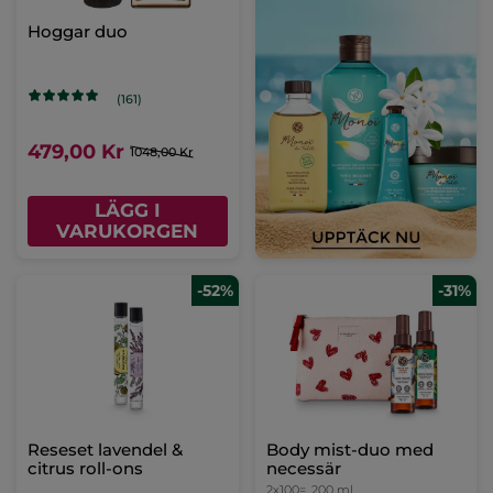
Hoggar duo
(161)
479,00 Kr
1048,00 Kr
LÄGG I
VARUKORGEN
-52%
-31%
Reseset lavendel &
Body mist-duo med
citrus roll-ons
necessär
2x100=
200 ml