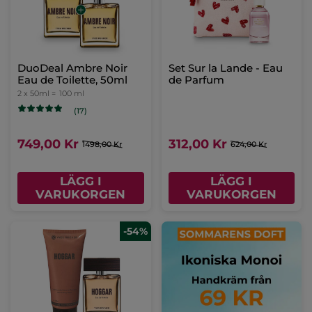
DuoDeal Ambre Noir
Set Sur la Lande - Eau
Eau de Toilette, 50ml
de Parfum
2 x 50ml =
100 ml
(17)
749,00 Kr
312,00 Kr
1498,00 Kr
624,00 Kr
LÄGG I
LÄGG I
VARUKORGEN
VARUKORGEN
-54%