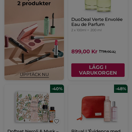
DuoDeal Verte Envolée
Eau de Parfum
2 x 100ml =
200 ml
899,00 Kr
1798,00 Kr
LÄGG I
VARUKORGEN
-40%
-48%
Doftset Neroli & Mysk –
Ritual L’Évidence med