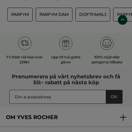
E
PARFYM
PARFYM DAM
DOFTFAMILJ
PARFY
Fri frakt vid köp över
Upp till två gratis
100% nöjd eller
229Kr
gåvor
pengarna tillbaka
Prenumerera på vårt
nyhetsbrev
och få
50:- rabatt på nästa köp
OK
OM YVES ROCHER
Vilka är vi?