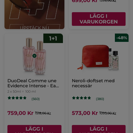
699,00 Kr
1398,00 Kr
LÄGG I
VARUKORGEN
-48%
DuoDeal Comme une
Neroli-doftset med
Evidence Intense - Eau
necessär
de Parfum
2 x 50ml =
100 ml
(560)
(380)
759,00 Kr
573,00 Kr
1518,00 Kr
1093,00 Kr
LÄGG I
LÄGG I