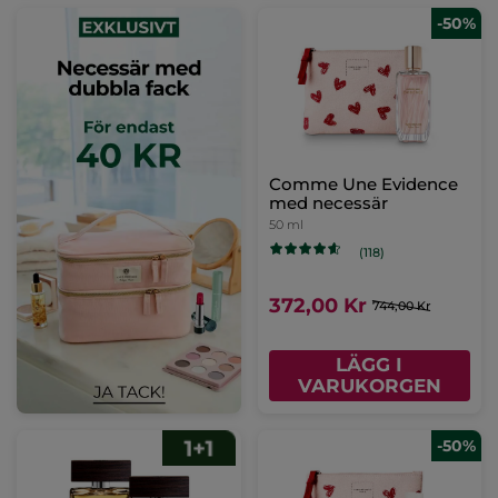
-50%
Comme Une Evidence
med necessär
50 ml
(118)
372,00 Kr
744,00 Kr
LÄGG I
VARUKORGEN
-50%