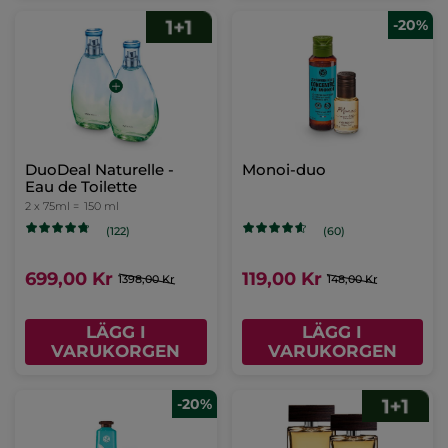
-20%
DuoDeal Naturelle -
Monoi-duo
Eau de Toilette
2 x 75ml =
150 ml
(122)
(60)
699,00 Kr
119,00 Kr
1398,00 Kr
148,00 Kr
LÄGG I
LÄGG I
VARUKORGEN
VARUKORGEN
-20%