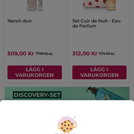
Neroli-duo
Set Cuir de Nuit - Eau
de Parfum
509,00 Kr
312,00 Kr
1048,00 Kr
624,00 Kr
LÄGG I
LÄGG I
VARUKORGEN
VARUKORGEN