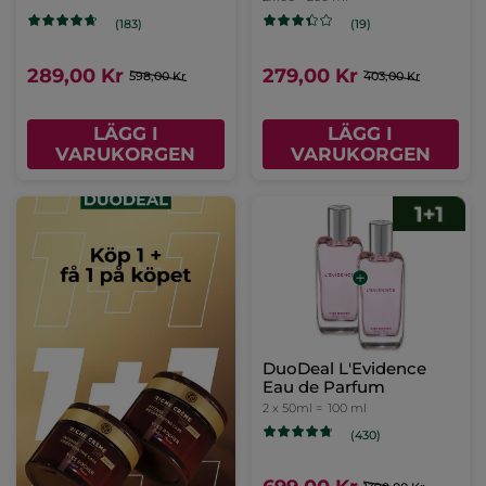
(183)
(19)
289,00 Kr
279,00 Kr
598,00 Kr
403,00 Kr
LÄGG I
LÄGG I
VARUKORGEN
VARUKORGEN
DuoDeal L'Evidence
Eau de Parfum
2 x 50ml =
100 ml
(430)