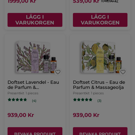
1999,00 Kr
539,00 Kr
1048,00 Kr
LÄGG I
LÄGG I
VARUKORGEN
VARUKORGEN
Doftset Lavendel - Eau
Doftset Citrus – Eau de
de Parfum &
Parfum & Massageolja
Massageolja
Presentkit
1 pieces
Presentkit
1 pieces
(4)
(3)
939,00 Kr
939,00 Kr
BEVAKA PRODUKT
BEVAKA PRODUKT