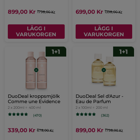
899,00 Kr
699,00 Kr
1798,00 Kr
1398,00 Kr
LÄGG I
LÄGG I
VARUKORGEN
VARUKORGEN
DuoDeal kroppsmjölk
DuoDeal Sel d'Azur -
Comme une Evidence
Eau de Parfum
2 x 200ml =
400 ml
2 x 100ml =
200 ml
(470)
(362)
339,00 Kr
899,00 Kr
678,00 Kr
1798,00 Kr