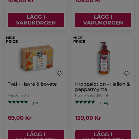
109,00 Kr
109,00 Kr
LÄGG I
LÄGG I
VARUKORGEN
VARUKORGEN
Tvål - Havre & bovete
Kroppslotion - Hallon &
pepparmynta
Papper
80 g
Pumpflaska
390 ml
(210)
(194)
69,00 Kr
139,00 Kr
LÄGG I
LÄGG I