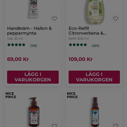
Handkräm - Hallon &
Eco-Refill
pepparmynta
Citronverbena &
Kamomill Duschgel
Tub
30 ml
Refill
600 ml
(159)
(269)
69,00 Kr
109,00 Kr
LÄGG I
LÄGG I
VARUKORGEN
VARUKORGEN