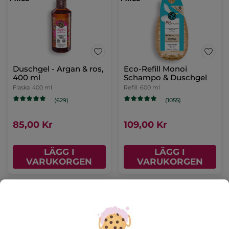
Duschgel - Argan & ros,
Eco-Refill Monoi
400 ml
Schampo & Duschgel
Flaska
400 ml
Refill
600 ml
(629)
(1055)
85,00 Kr
109,00 Kr
LÄGG I
LÄGG I
VARUKORGEN
VARUKORGEN