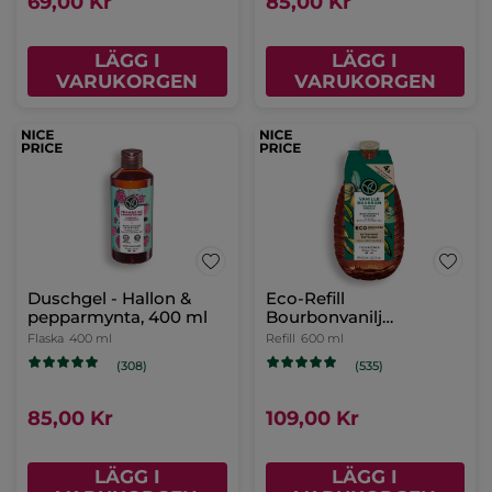
69,00 Kr
85,00 Kr
LÄGG I
LÄGG I
VARUKORGEN
VARUKORGEN
Duschgel - Hallon &
Eco-Refill
pepparmynta, 400 ml
Bourbonvanilj
Duschgel
Flaska
400 ml
Refill
600 ml
(308)
(535)
85,00 Kr
109,00 Kr
LÄGG I
LÄGG I