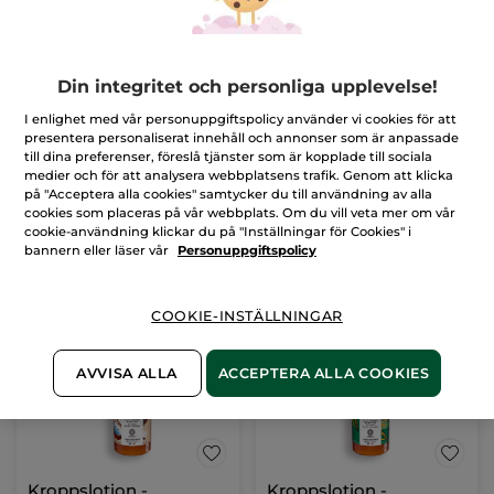
Duschgel -
Kropps- & hårmist -
Din integritet och personliga upplevelse!
Bourbonvanilj, 400 ml
Bourbonvanilj
Flaska
400 ml
Sprayflaska
100 ml
I enlighet med vår personuppgiftspolicy använder vi cookies för att
presentera personaliserat innehåll och annonser som är anpassade
(666)
(1029)
till dina preferenser, föreslå tjänster som är kopplade till sociala
medier och för att analysera webbplatsens trafik. Genom att klicka
85,00 Kr
179,00 Kr
på "Acceptera alla cookies" samtycker du till användning av alla
cookies som placeras på vår webbplats. Om du vill veta mer om vår
cookie-användning klickar du på "Inställningar för Cookies" i
LÄGG I
LÄGG I
bannern eller läser vår
Personuppgiftspolicy
VARUKORGEN
VARUKORGEN
COOKIE-INSTÄLLNINGAR
AVVISA ALLA
ACCEPTERA ALLA COOKIES
Kroppslotion -
Kroppslotion -