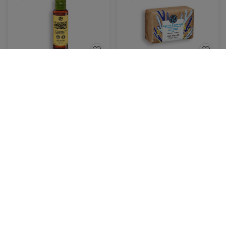
Koncentrerad duschgel
Tvål - Alger &
- Vanilj
havsfänkål
Flaska
100 ml
Papper
80 g
(180)
(252)
69,00 Kr
69,00 Kr
LÄGG I
LÄGG I
VARUKORGEN
VARUKORGEN