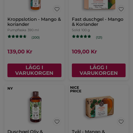
Kroppslotion - Mango &
Fast duschgel - Mango
koriander
& Koriander
Pumpflaska
390 ml
Solid
100 g
(200)
(121)
139,00 Kr
109,00 Kr
LÄGG I
LÄGG I
VARUKORGEN
VARUKORGEN
NY
Duschgel Oliv &
Tvål - Mango &