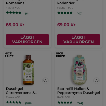
Pomerans
koriander
Flaska
400 ml
Papper
80 g
(6)
(102)
85,00 Kr
69,00 Kr
LÄGG I
LÄGG I
VARUKORGEN
VARUKORGEN
Duschgel
Eco-refill Hallon &
Citronverbena &
Pepparmynta Duschgel
Kamomill, 400 ml
Flaska
400 ml
Refill
600 ml
(820)
(244)