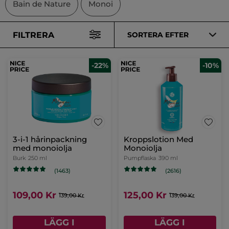
Bain de Nature
Monoi
FILTRERA
SORTERA EFTER
-22%
-10%
3-i-1 hårinpackning
Kroppslotion Med
med monoiolja
Monoiolja
Burk
250 ml
Pumpflaska
390 ml
(1463)
(2616)
109,00 Kr
125,00 Kr
139,00 Kr
139,00 Kr
LÄGG I
LÄGG I