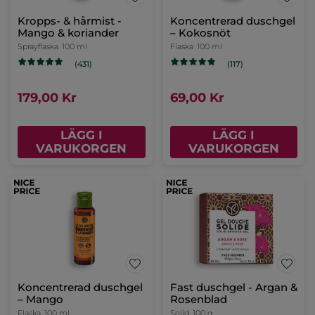
Kropps- & hårmist -
Koncentrerad duschgel
Mango & koriander
– Kokosnöt
Sprayflaska
100 ml
Flaska
100 ml
(431)
(117)
179,00 Kr
69,00 Kr
LÄGG I
LÄGG I
VARUKORGEN
VARUKORGEN
Koncentrerad duschgel
Fast duschgel - Argan &
– Mango
Rosenblad
Flaska
100 ml
Solid
100 g