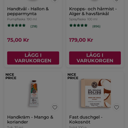
Handtvål - Hallon &
Kropps- och hårmist -
pepparmynta
Alger & havsfänkål
Pumpflaska
190 ml
Sprayflaska
100 ml
(218)
(896)
75,00 Kr
179,00 Kr
LÄGG I
LÄGG I
VARUKORGEN
VARUKORGEN
Handkräm - Mango &
Fast duschgel -
koriander
Kokosnöt
Tub
30 ml
Solid
100 g