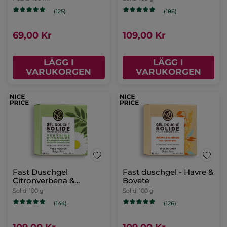
(125)
(186)
69,00 Kr
109,00 Kr
LÄGG I
LÄGG I
VARUKORGEN
VARUKORGEN
Fast Duschgel
Fast duschgel - Havre &
Citronverbena &
Bovete
Kamomill
Solid
100 g
Solid
100 g
(144)
(126)