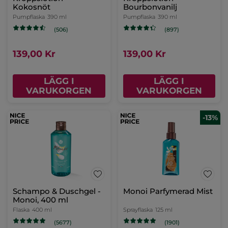
Kokosnöt
Bourbonvanilj
Pumpflaska
390 ml
Pumpflaska
390 ml
(506)
(897)
139,00 Kr
139,00 Kr
LÄGG I
LÄGG I
VARUKORGEN
VARUKORGEN
-13%
Schampo & Duschgel -
Monoi Parfymerad Mist
Monoi, 400 ml
Flaska
400 ml
Sprayflaska
125 ml
(5677)
(1901)