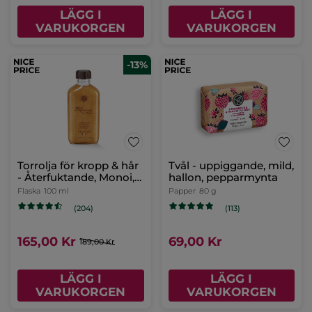
LÄGG I
LÄGG I
VARUKORGEN
VARUKORGEN
-13%
Torrolja för kropp & hår
Tvål - uppiggande, mild,
- Återfuktande, Monoi,
hallon, pepparmynta
100 ml
Flaska
100 ml
Papper
80 g
(204)
(113)
165,00 Kr
69,00 Kr
189,00 Kr
LÄGG I
LÄGG I
VARUKORGEN
VARUKORGEN