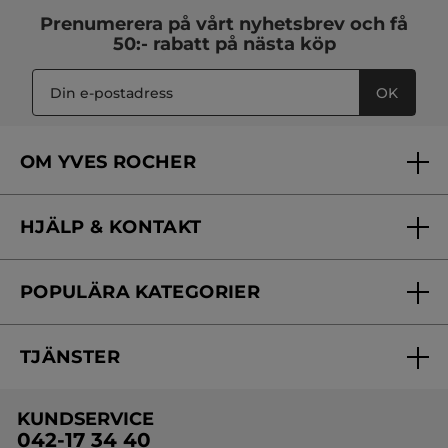
Prenumerera på vårt
nyhetsbrev
och få
50:- rabatt på nästa köp
OK
OM YVES ROCHER
Vilka är vi?
HJÄLP & KONTAKT
Vårt engagemang
Frågor & svar
Yves Rocher Foundation
POPULÄRA KATEGORIER
Kontakta oss
Skönhetstips
Nyheter
Spåra min order
Samarbeta med oss
TJÄNSTER
Erbjudanden
Online prislista
Erbjudande per post
Bästsäljare
KUNDSERVICE
Onlineprislista för postorder
Travelsize
042-17 34 40