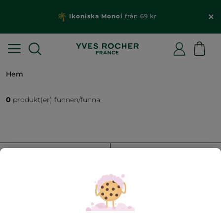
Ikoniska Monoi
från 69 kr
Hem
0
produkt(er) funnen/funna
FILTRERA
SORTERA EFTER