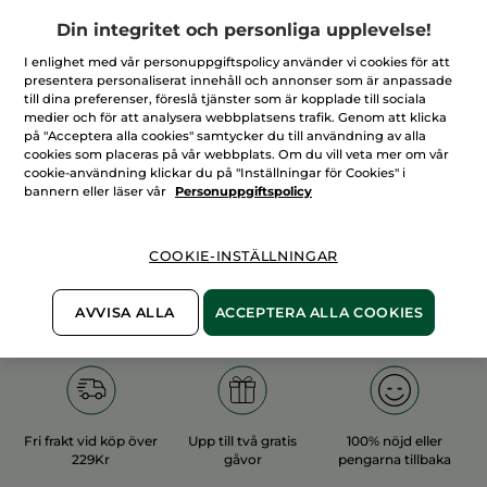
Din integritet och personliga upplevelse!
I enlighet med vår personuppgiftspolicy använder vi cookies för att
presentera personaliserat innehåll och annonser som är anpassade
till dina preferenser, föreslå tjänster som är kopplade till sociala
medier och för att analysera webbplatsens trafik. Genom att klicka
100%
vegetabiliska
60 hektar
på "Acceptera alla cookies" samtycker du till användning av alla
ingredienser
ekologiska odlingar
cookies som placeras på vår webbplats. Om du vill veta mer om vår
cookie-användning klickar du på "Inställningar för Cookies" i
bannern eller läser vår
Personuppgiftspolicy
Övriga kategorier
COOKIE-INSTÄLLNINGAR
AVVISA ALLA
ACCEPTERA ALLA COOKIES
Fri frakt vid köp över
Upp till två gratis
100% nöjd eller
229Kr
gåvor
pengarna tillbaka