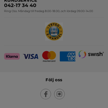
KUNDSERVICE
Onlineprislista för postorder
Travelsize
042-17 34 40
Ring Oss. Måndag till fredag 8.00-18.00, och lördag 09.00-14.00
Sets
Skapa din festlook
Följ oss