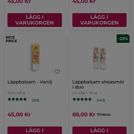
45,00 Kr
45,00 Kr
LÄGG I
LÄGG I
VARUKORGEN
VARUKORGEN
-23%
Läppbalsam - Vanilj
Läppbalsam sheasmör
i duo
Stick
4.8 g
2 x 4.8g =
9.6 g
(553)
(1413)
45,00 Kr
69,00 Kr
90,00 Kr
LÄGG I
LÄGG I