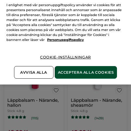
I enlighet med vår personuppgiftspolicy använder vi cookies för att
presentera personaliserat innehåll och annonser som är anpassade
till dina preferenser, föreslå tjänster som är kopplade till sociala
medier och för att analysera webbplatsens trafik. Genom att klicka
på "Acceptera alla cookies" samtycker du till användning av alla
cookies som placeras på vår webbplats. Om du vill veta mer om vår
cookie-användning klickar du på "Inställningar för Cookies" i
bannern eller läser vår
Personuppgiftspolicy
COOKIE-INSTÄLLNINGAR
AVVISA ALLA
ACCEPTERA ALLA COOKIES
Läppbalsam - Närande,
Läppbalsam - Närande,
hallon
sheasmör
Stick
4.8 g
Stick
4.8 g
(1115)
(1439)