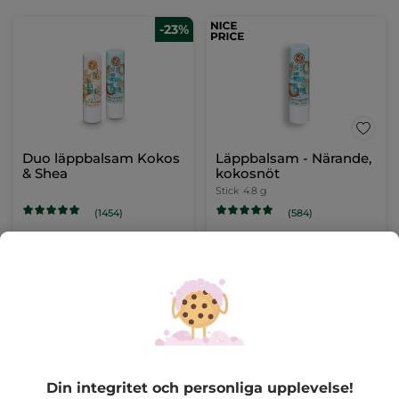
-23%
Duo läppbalsam Kokos
Läppbalsam - Närande,
& Shea
kokosnöt
Stick
4.8 g
(1454)
(584)
69,00 Kr
45,00 Kr
90,00 Kr
LÄGG I
LÄGG I
VARUKORGEN
VARUKORGEN
Din integritet och personliga upplevelse!