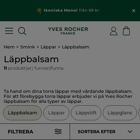
Ikoniska Monoi
från 69 kr
Hem
Smink
Läppar
Läppbalsam
Läppbalsam
11
produkt(er) funnen/funna
Ta hand om dina torra läppar med vårdande läppbalsam.
För att förebygga torra läppar erbjuder vi på Yves Rocher
läppbalsam för alla typer av läppar.
Läppbalsam
Läppar
Läppstift
Läppglans
FILTRERA
SORTERA EFTER