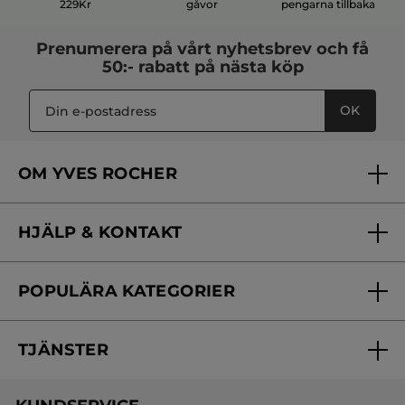
229Kr
gåvor
pengarna tillbaka
Prenumerera på vårt
nyhetsbrev
och få
50:- rabatt på nästa köp
OK
OM YVES ROCHER
Vilka är vi?
HJÄLP & KONTAKT
Vårt engagemang
Frågor & svar
Yves Rocher Foundation
POPULÄRA KATEGORIER
Kontakta oss
Skönhetstips
Nyheter
Spåra min order
Samarbeta med oss
TJÄNSTER
Erbjudanden
Online prislista
Erbjudande per post
Bästsäljare