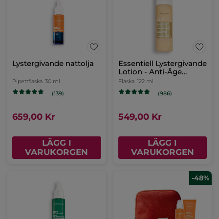
Lystergivande nattolja
Essentiell Lystergivande
Lotion - Anti-Âge
Global
Pipettflaska
30 ml
Flaska
122 ml
(139)
(986)
659,00 Kr
549,00 Kr
LÄGG I
LÄGG I
VARUKORGEN
VARUKORGEN
-48%