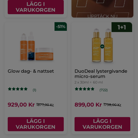
LÄGG I
VARUKORGEN
-51%
Glow dag- & nattset
DuoDeal lystergivande
micro-serum
2 x 30ml =
60 ml
(1)
(722)
929,00 Kr
899,00 Kr
1877,00 Kr
1798,00 Kr
LÄGG I
LÄGG I
VARUKORGEN
VARUKORGEN