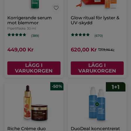
Korrigerande serum
Glow ritual för lyster &
mot blemmor
UV-skydd
Pipettflaska
30 ml
(389)
(670)
449,00 Kr
620,00 Kr
1203,00 Kr
LÄGG I
LÄGG I
VARUKORGEN
VARUKORGEN
-50%
Riche Crème duo
DuoDeal koncentrerat