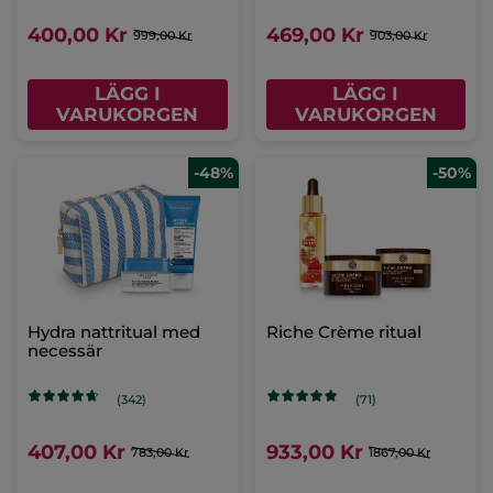
400,00 Kr
469,00 Kr
999,00 Kr
903,00 Kr
LÄGG I
LÄGG I
VARUKORGEN
VARUKORGEN
-48%
-50%
Hydra nattritual med
Riche Crème ritual
necessär
(342)
(71)
407,00 Kr
933,00 Kr
783,00 Kr
1867,00 Kr