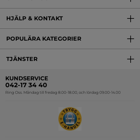
Vilka är vi?
HJÄLP & KONTAKT
Vårt engagemang
Frågor & svar
Yves Rocher Foundation
POPULÄRA KATEGORIER
Kontakta oss
Skönhetstips
Nyheter
Spåra min order
Samarbeta med oss
TJÄNSTER
Erbjudanden
Online prislista
Erbjudande per post
Bästsäljare
KUNDSERVICE
Onlineprislista för postorder
Travelsize
042-17 34 40
Ring Oss. Måndag till fredag 8.00-18.00, och lördag 09.00-14.00
Sets
Skapa din festlook