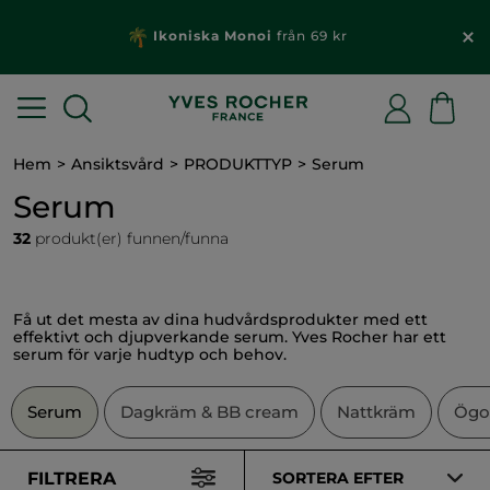
Ikoniska Monoi
från 69 kr
Hem
Ansiktsvård
PRODUKTTYP
Serum
Serum
32
produkt(er) funnen/funna
Få ut det mesta av dina hudvårdsprodukter med ett
effektivt och djupverkande serum. Yves Rocher har ett
serum för varje hudtyp och behov.
Serum
Dagkräm & BB cream
Nattkräm
Ögo
FILTRERA
SORTERA EFTER