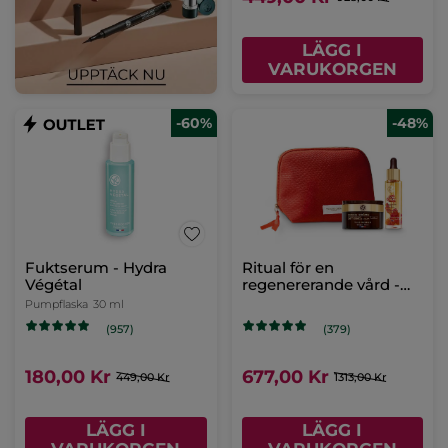
LÄGG I
VARUKORGEN
-60%
-48%
Fuktserum - Hydra
Ritual för en
Végétal
regenererande vård -
Riche Crème
Pumpflaska
30 ml
(957)
(379)
180,00 Kr
677,00 Kr
449,00 Kr
1313,00 Kr
LÄGG I
LÄGG I