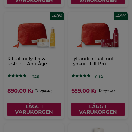
VARUKORGEN
VARUKORGEN
-48%
-49%
Ritual för lyster &
Lyftande ritual mot
fasthet - Anti-Âge
rynkor - Lift Pro-
Global
Collagène
(722)
(1182)
890,00 Kr
659,00 Kr
1723,00 Kr
1293,00 Kr
LÄGG I
LÄGG I
VARUKORGEN
VARUKORGEN