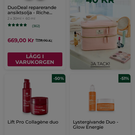
DuoDeal reparerande
ansiktsolja - Riche
Crème
2 x 30ml =
60 ml
(362)
669,00 Kr
1338,00 Kr
LÄGG I
VARUKORGEN
-50%
-51%
Lift Pro Collagène duo
Lystergivande Duo -
Glow Energie