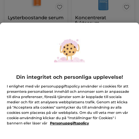
Lysterboostande serum
Koncentrerat
fuktserum
Flaska
30 ml
Flaska
30 ml
(742)
(417)
659,00 Kr
449,00 Kr
LÄGG I
LÄGG I
VARUKORGEN
VARUKORGEN
Din integritet och personliga upplevelse!
I enlighet med vår personuppgiftspolicy använder vi cookies för att
presentera personaliserat innehåll och annonser som är anpassade
till dina preferenser, föreslå tjänster som är kopplade till sociala
medier och för att analysera webbplatsens trafik. Genom att klicka
på "Acceptera alla cookies" samtycker du till användning av alla
cookies som placeras på vår webbplats. Om du vill veta mer om vår
cookie-användning klickar du på "Inställningar för Cookies" i
bannern eller läser vår
Personuppgiftspolicy
Essentiell lystergivande