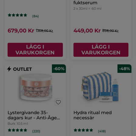
fuktserum
2 x 30ml =
60 ml
(84)
679,00 Kr
449,00 Kr
1368,00 Kr
898,00 Kr
LÄGG I
LÄGG I
VARUKORGEN
VARUKORGEN
-60%
-48%
Lystergivande 35-
Hydra ritual med
dagars kur - Anti-Âge
necessär
Global
Burk
10.5 ml
(220)
(418)