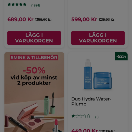
(1891)
689,00 Kr
599,00 Kr
1388,00 Kr
1218,00 Kr
LÄGG I
LÄGG I
VARUKORGEN
VARUKORGEN
-52%
Duo Hydra Water-
Plump
(1)
449,00 Kr
928,00 Kr