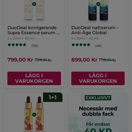
DuoDeal korrigerande
DuoDeal nattserum -
Supra Essence serum -
Anti-Âge Global
Anti-Âge Global
2 x 30ml =
60 ml
2 x 30ml =
60 ml
(110)
(46)
799,00 Kr
899,00 Kr
1598,00 Kr
1798,00 Kr
LÄGG I
LÄGG I
VARUKORGEN
VARUKORGEN