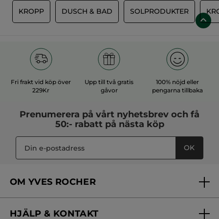
Kroppslotion - Alger &
Duo Oliv & Pomerans
havsfänkål
Pumpflaska
390 ml
(314)
(5)
139,00 Kr
179,00 Kr
224,00 Kr
LÄGG I
LÄGG I
VARUKORGEN
VARUKORGEN
-20%