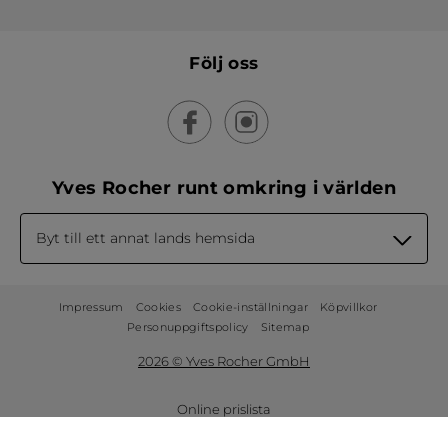
(200)
(225)
139,00 Kr
139,00 Kr
LÄGG I
LÄGG I
VARUKORGEN
VARUKORGEN
-30%
Handkräm - Mango &
Ritualset Argan & Ros
koriander
Tub
30 ml
(196)
(36)