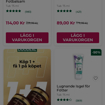
Fotbalsam
Tub
75 ml
Tub
75 ml
(983)
(421)
114,00 Kr
89,00 Kr
229,00 Kr
179,00 Kr
LÄGG I
LÄGG I
VARUKORGEN
VARUKORGEN
-50%
Lugnande Isgel för
Fötter
Tub
75 ml
(569)