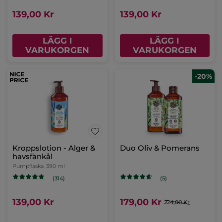
159,00 Kr
69,00 Kr
LÄGG I
LÄGG I
VARUKORGEN
VARUKORGEN
Hårväxthämmande &
Supernärande
Återfuktande Mousse
kroppsolja
Spray
200 ml
Flaska
100 ml
(540)
(41)
299,00 Kr
399,00 Kr