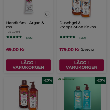
Kroppslotion Oliv &
Pomerans
Pumpflaska
390 ml
(10)
139,00 Kr
LÄGG I
VARUKORGEN
-20%