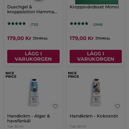
Handkräm - Argan &
Duschgel &
ros
kroppslotion Kokos
Tub
30 ml
(395)
(463)
69,00 Kr
179,00 Kr
224,00 Kr
LÄGG I
LÄGG I
VARUKORGEN
VARUKORGEN
-20%
Duschgel &
kroppslotion Hammam
- Argan & Ros