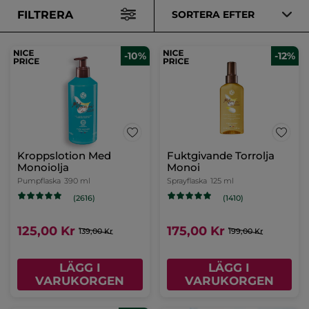
FILTRERA
SORTERA EFTER
-10%
-12%
Kroppslotion Med
Fuktgivande Torrolja
Monoiolja
Monoi
Pumpflaska
390 ml
Sprayflaska
125 ml
(2616)
(1410)
125,00 Kr
175,00 Kr
139,00 Kr
199,00 Kr
LÄGG I
LÄGG I
VARUKORGEN
VARUKORGEN