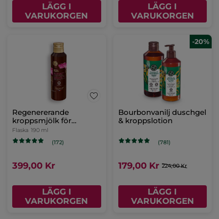
LÄGG I
LÄGG I
VARUKORGEN
VARUKORGEN
Handkräm - Havre &
Handkräm -
bovete
Bourbonvanilj
Tub
30 ml
Tub
30 ml
(228)
(290)
69,00 Kr
69,00 Kr
LÄGG I
LÄGG I
VARUKORGEN
VARUKORGEN