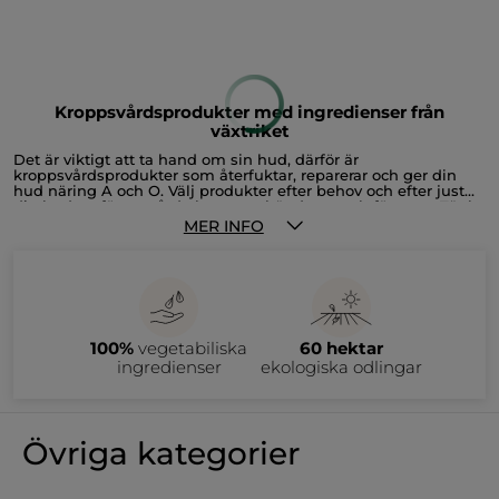
Kroppspeeling -
Kroppslotion - Havre &
Kokosnöt
bovete
Tub
150 ml
Pumpflaska
390 ml
(207)
(426)
139,00 Kr
139,00 Kr
LÄGG I
LÄGG I
VARUKORGEN
VARUKORGEN
-20%