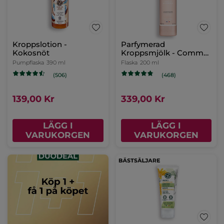
Kroppslotion -
Parfymerad
Kokosnöt
Kroppsmjölk - Comme
une Evidence
Pumpflaska
390 ml
Flaska
200 ml
(506)
(468)
139,00 Kr
339,00 Kr
LÄGG I
LÄGG I
VARUKORGEN
VARUKORGEN