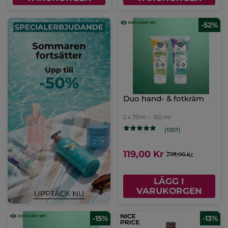
-52%
Duo hand- & fotkräm
2 x 75ml =
150 ml
(1057)
119,00 Kr
248,00 Kr
LÄGG I
VARUKORGEN
-15%
-13%