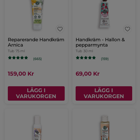
Handkräm - Monoi,
Tahitigardenia, 30 ml
Tub
30 ml
(751)
69,00 Kr
LÄGG I
VARUKORGEN
-46%