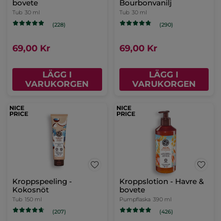
med necessär
(8)
114,00 Kr
163,00 Kr
LÄGG I
VARUKORGEN
Reparerande Handkräm
Handkräm - Hallon &
Arnica
pepparmynta
Tub
75 ml
Tub
30 ml
(665)
(159)