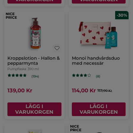
VARUKORGEN
Vispat Kroppssmör -
Kroppslotion - Argan &
Reparerande effekt
ros
Burk
250 ml
Pumpflaska
390 ml
(1074)
(780)
399,00 Kr
139,00 Kr
LÄGG I
LÄGG I
VARUKORGEN
VARUKORGEN