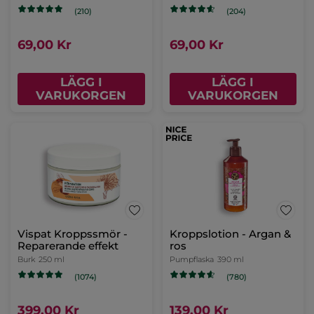
(722)
179,00 Kr
224,00 Kr
LÄGG I
VARUKORGEN
-20%
Kroppsvårdsset Monoi
Handkräm - Alger &
havsfänkål
Tub
30 ml
(2568)
(210)
179,00 Kr
69,00 Kr
224,00 Kr