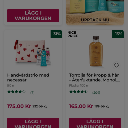
LÄGG I
VARUKORGEN
-31%
-13%
Handvårdstrio med
Torrolja för kropp & hår
necessär
- Återfuktande, Monoi,
100 ml
90 ml
Flaska
100 ml
(7)
(204)
175,00 Kr
165,00 Kr
252,00 Kr
189,00 Kr
LÄGG I
LÄGG I
VARUKORGEN
VARUKORGEN