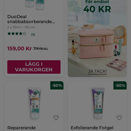
DuoDeal
snabbabsorberande
fotkräm
2 x 75ml =
150 ml
(9)
159,00 Kr
318,00 Kr
LÄGG I
VARUKORGEN
-50%
-50%
Reparerande
Exfolierande Fotgel