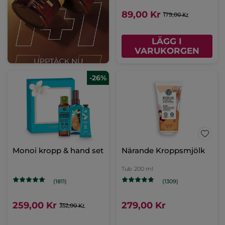
89,00 Kr
179,00 Kr
LÄGG I
VARUKORGEN
-26%
Monoi kropp & hand set
Närande Kroppsmjölk
Tub
200 ml
(1811)
(1309)
259,00 Kr
279,00 Kr
352,00 Kr