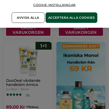
(897)
(1309)
COOKIE-INSTÄLLNINGAR
139,00 Kr
279,00 Kr
558,00 Kr
AVVISA ALLA
ACCEPTERA ALLA COOKIES
LÄGG I
LÄGG I
VARUKORGEN
VARUKORGEN
DuoDeal vårdande
handkräm Arnica
2 x 75ml =
150 ml
(11)
89,00 Kr
178,00 Kr