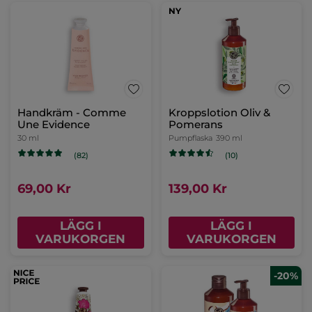
Återfuktande
Handkräm - Comme
Duschkräm
Une Evidence
Tub
200 ml
30 ml
(480)
(82)
179,00 Kr
69,00 Kr
LÄGG I
LÄGG I
VARUKORGEN
VARUKORGEN
NY