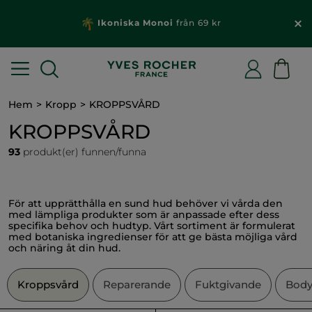
För varje beställning över 229 kr: Få en gåva & fri
frakt
Hem
Kropp
KROPPSVÅRD
KROPPSVÅRD
93
produkt(er) funnen/funna
För att upprätthålla en sund hud behöver vi vårda den
med lämpliga produkter som är anpassade efter dess
specifika behov och hudtyp. Vårt sortiment är formulerat
med botaniska ingredienser för att ge bästa möjliga vård
och näring åt din hud.
Kroppsvård
Reparerande
Fuktgivande
Body