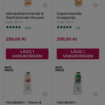
Kroppsritual Monoi &
Kroppslotion - Hallon &
Sheasmör med
pepparmynta
necessär
Pumpflaska
390 ml
(1312)
(194)
214,00 Kr
139,00 Kr
393,00 Kr
LÄGG I
LÄGG I
VARUKORGEN
VARUKORGEN
-30%
Monoi handvårdsduo