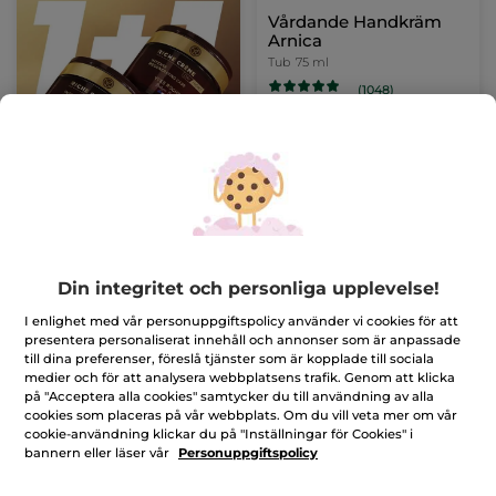
Vårdande Handkräm
Arnica
Tub
75 ml
(1048)
89,00 Kr
LÄGG I
VARUKORGEN
Din integritet och personliga upplevelse!
I enlighet med vår personuppgiftspolicy använder vi cookies för att
presentera personaliserat innehåll och annonser som är anpassade
till dina preferenser, föreslå tjänster som är kopplade till sociala
medier och för att analysera webbplatsens trafik. Genom att klicka
på "Acceptera alla cookies" samtycker du till användning av alla
cookies som placeras på vår webbplats. Om du vill veta mer om vår
cookie-användning klickar du på "Inställningar för Cookies" i
Kroppslotion -
DuoDeal närande
bannern eller läser vår
Personuppgiftspolicy
Bourbonvanilj
kroppsmjölk
Pumpflaska
390 ml
2 x 200ml =
400 ml