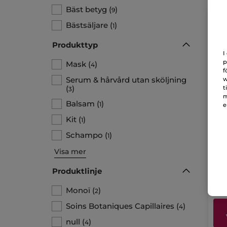
Bäst betyg
(
)
9
Bästsäljare
(
)
1
Produkttyp
I
p
Mask
(
)
4
f
Serum & hårvård utan sköljning
w
(
)
t
3
m
Balsam
(
)
1
e
Kit
(
)
1
3-i
me
Schampo
(
)
1
Burk
Visa mer
Produktlinje
10
Monoï
(
)
2
Soins Botaniques Capillaires
(
)
4
null
(
)
4