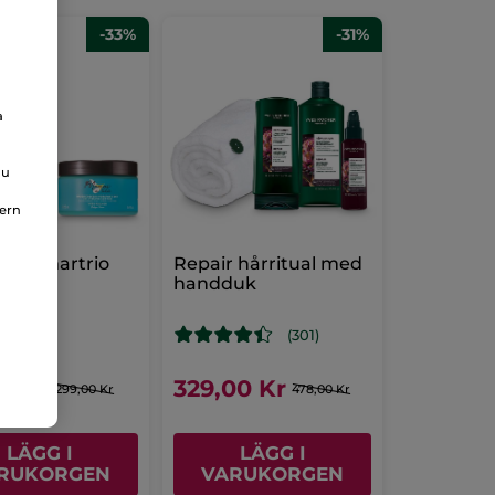
-33%
-31%
a
du
nern
-sommartrio
Repair hårritual med
handduk
(301)
00 Kr
329,00 Kr
299,00 Kr
478,00 Kr
LÄGG I
LÄGG I
RUKORGEN
VARUKORGEN