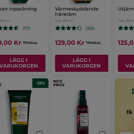
air inpackning
Värmeskyddande
Utjäm
hårkräm
200 ml
Tub
150 ml
Tub
150 
(171)
(322)
9,00 Kr
129,00 Kr
125,
159,00 Kr
149,00 Kr
LÄGG I
LÄGG I
VARUKORGEN
VARUKORGEN
VA
-13%