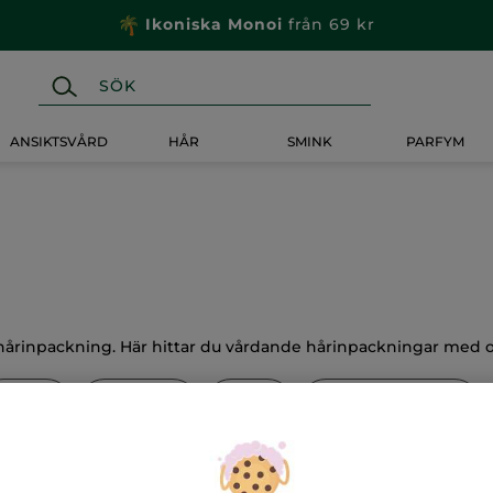
Ikoniska Monoi
från 69 kr
ANSIKTSVÅRD
HÅR
SMINK
PARFYM
hårinpackning. Här hittar du vårdande hårinpackningar med oli
Balsam
Treatment
Styling
🍃 Schampokakor