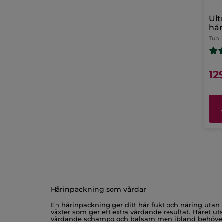
Ult
hå
Tub
12
Hårinpackning som vårdar
En hårinpackning ger ditt hår fukt och näring utan 
växter som ger ett extra vårdande resultat. Håret uts
vårdande schampo och balsam men ibland behöver ditt