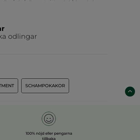
entlig vård på djupet. En närande hårinpackning
kus på längderna i 3-10 minuter innan du sköljer ur
ar
ka odlingar
TMENT
SCHAMPOKAKOR
100% nöjd eller pengarna
tillbaka