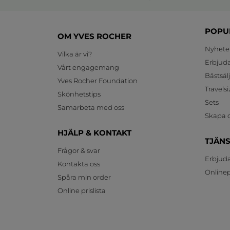
POPU
OM YVES ROCHER
Nyhete
Vilka är vi?
Erbjud
Vårt engagemang
Bästsäl
Yves Rocher Foundation
Travelsi
Skönhetstips
Sets
Samarbeta med oss
Skapa d
HJÄLP & KONTAKT
TJÄN
Frågor & svar
Erbjud
Kontakta oss
Onlinepr
Spåra min order
Online prislista