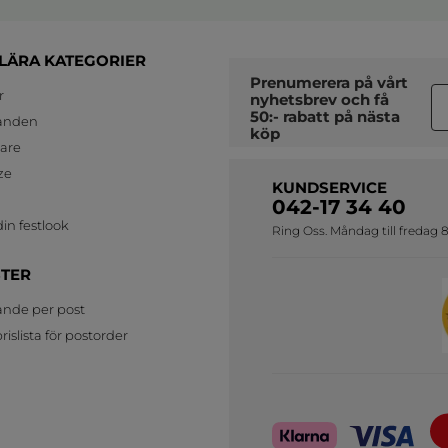
LÄRA KATEGORIER
Prenumerera på vårt
r
nyhetsbrev
och få
50:- rabatt på nästa
anden
köp
jare
ze
KUNDSERVICE
042-17 34 40
in festlook
Ring Oss. Måndag till fredag 8
STER
ande per post
islista för postorder