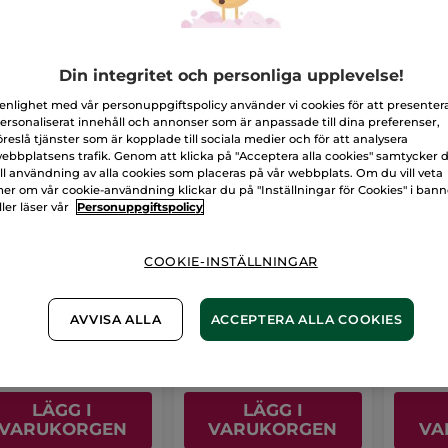
-22%
-13%
Din integritet och personliga upplevelse!
 enlighet med vår personuppgiftspolicy använder vi cookies för att presenter
ersonaliserat innehåll och annonser som är anpassade till dina preferenser,
öreslå tjänster som är kopplade till sociala medier och för att analysera
ebbplatsens trafik. Genom att klicka på "Acceptera alla cookies" samtycker 
ill användning av alla cookies som placeras på vår webbplats. Om du vill veta
er om vår cookie-användning klickar du på "Inställningar för Cookies" i ban
ller läser vår
Personuppgiftspolicy
-1 hårinpackning
Hårinpackning -
Monoi
d monoiolja
färgat & matt hår
COOKIE-INSTÄLLNINGAR
250 ml
Tub
200 ml
(1468)
(155)
AVVISA ALLA
ACCEPTERA ALLA COOKIES
9,00 Kr
129,00 Kr
199,
139,00 Kr
149,00 Kr
LÄGG I
LÄGG I
VARUKORGEN
VARUKORGEN
VA