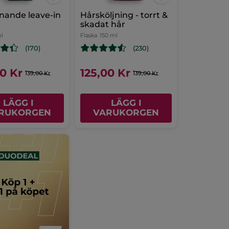
nande leave-in
Hårsköljning - torrt &
skadat hår
ml
Flaska
150 ml
(170)
(230)
00 Kr
125,00 Kr
139,00 Kr
139,00 Kr
LÄGG I
LÄGG I
RUKORGEN
VARUKORGEN