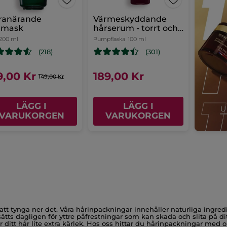
ranärande
Värmeskyddande
rmask
hårserum - torrt och
skadat hår
200 ml
Pumpflaska
100 ml
(218)
(301)
9,00 Kr
189,00 Kr
149,00 Kr
LÄGG I
LÄGG I
VARUKORGEN
VARUKORGEN
att tynga ner det. Våra hårinpackningar innehåller naturliga ingre
ätts dagligen för yttre påfrestningar som kan skada och slita på ditt 
 hår lite extra kärlek. Hos oss hittar du hårinpackningar med olika