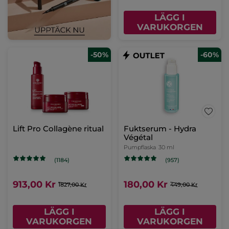
LÄGG I
VARUKORGEN
-50%
-60%
Lift Pro Collagène ritual
Fuktserum - Hydra
Végétal
Pumpflaska
30 ml
(1184)
(957)
913,00 Kr
180,00 Kr
1827,00 Kr
449,00 Kr
LÄGG I
LÄGG I
VARUKORGEN
VARUKORGEN