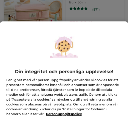
Burk
50 ml
(971)
579,00 Kr
LÄGG I
VARUKORGEN
Din integritet och personliga upplevelse!
I enlighet med vår personuppgiftspolicy använder vi cookies för att
presentera personaliserat innehåll och annonser som är anpassade
till dina preferenser, föreslå tjänster som är kopplade till sociala
medier och för att analysera webbplatsens trafik. Genom att klicka
på "Acceptera alla cookies" samtycker du till användning av alla
Dubbelverkande
Fyllig och lugnande
cookies som placeras på vår webbplats. Om du vill veta mer om vår
koncentrat
kräm
cookie-användning klickar du på "Inställningar för Cookies" i
Pipettflaska
30 ml
Tub
40 ml
bannern eller läser vår
Personuppgiftspolicy
(484)
(154)