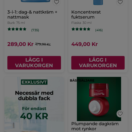
3-i-1: dag-& nattkräm +
Koncentrerat
nattmask
fuktserum
Burk
75 ml
Flaska
30 ml
(735)
(416)
289,00 Kr
449,00 Kr
479,00 Kr
LÄGG I
LÄGG I
VARUKORGEN
VARUKORGEN
Plumpande dagkräm
mot rynkor