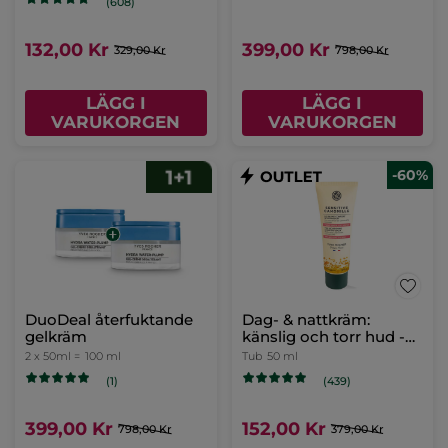
(139)
659,00 Kr
LÄGG I
VARUKORGEN
-48%
Vårdande anti-age
Glow ritual för lyster &
ögonkräm
UV-skydd
Tub
15 ml
(90)
(670)
599,00 Kr
620,00 Kr
1203,00 Kr