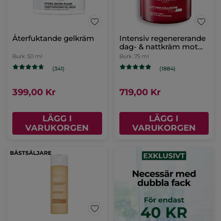
Återfuktande gelkräm
Intensiv regenererande
dag- & nattkräm mot
rynkor
Burk
50 ml
Burk
75 ml
(341)
(1884)
399,00 Kr
719,00 Kr
LÄGG I
LÄGG I
VARUKORGEN
VARUKORGEN