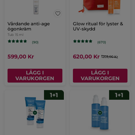
Mild Ansikts- &
Kroppskräm
Burk
125 ml
(881)
199,00 Kr
LÄGG I
VARUKORGEN