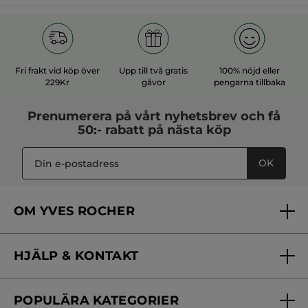
DuoDeal uppfriskande
DuoDeal 3-i-1: dag-&
ögonvård
nattkräm + nattmask
2 x 15ml =
30 ml
2 x 75ml =
150 ml
(1)
319,00 Kr
479,00 Kr
638,00 Kr
958,00 Kr
LÄGG I
LÄGG I
VARUKORGEN
VARUKORGEN
-60%
DuoDeal vårdande anti-
Lystergivande 35-
age ögonkräm
dagars kur - Anti-Âge