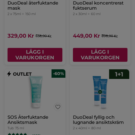
Uppfriskande ögonvård
UV-Skydd SPF 50+
Tub
15 ml
Tub
30 ml
(99)
(140)
319,00 Kr
499,00 Kr
LÄGG I
LÄGG I
VARUKORGEN
VARUKORGEN
Lystergivande nattolja
Pipettflaska
30 ml