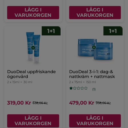
LÄGG I
LÄGG I
VARUKORGEN
VARUKORGEN
DuoDeal återfuktande
DuoDeal koncentrerat
mask
fuktserum
2 x 75ml =
150 ml
2 x 30ml =
60 ml
329,00 Kr
449,00 Kr
658,00 Kr
898,00 Kr
LÄGG I
LÄGG I
VARUKORGEN
VARUKORGEN