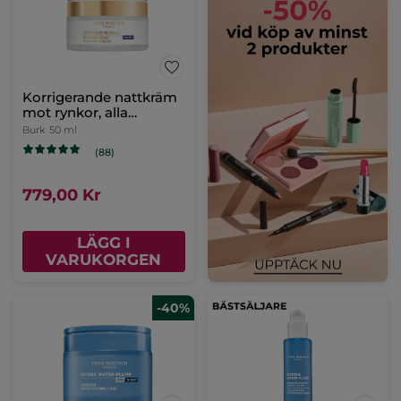
Korrigerande nattkräm
mot rynkor, alla
hudtyper
Burk
50 ml
(88)
779,00 Kr
LÄGG I
VARUKORGEN
-40%