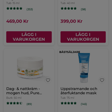
Pipettflaska
30 ml
Burk
50 ml
(388)
(376)
449,00 Kr
579,00 Kr
LÄGG I
LÄGG I
VARUKORGEN
VARUKORGEN
Ögonkräm mot mörka
ringar
Tub
15 ml
(353)