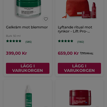
Korrigerande vård mot
Gelkräm mot blemmor
blemmor
Tub
40 ml
Burk
50 ml
(91)
(585)
399,00 Kr
399,00 Kr
LÄGG I
LÄGG I
VARUKORGEN
VARUKORGEN
-49%