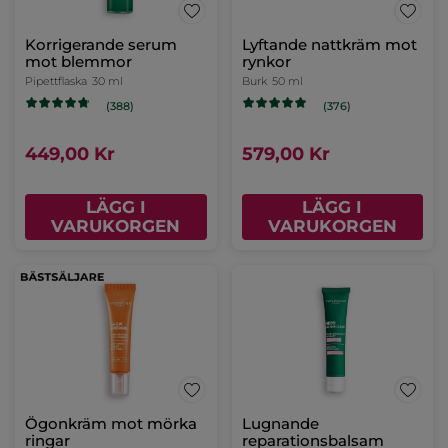
Lyftande ritual mot
rynkor - Lift Pro-
Collagène
(1182)
659,00 Kr
1293,00 Kr
LÄGG I
VARUKORGEN
Korrigerande serum
Lyftande nattkräm mot
mot blemmor
rynkor