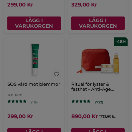
469,00 Kr
LÄGG I
VARUKORGEN
Lugnande
Dag- & nattkräm -
reparationsbalsam
mogen hud, Pure
Calendula
Tub
40 ml
Burk
50 ml
(58)
(89)
399,00 Kr
299,00 Kr