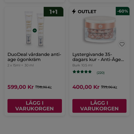
-60%
SOS Återfuktande
DuoDeal fyllig och
Ansiktsmask
lugnande ansiktskräm
Tub
75 ml
2 x 40ml =
80 ml
(608)
132,00 Kr
399,00 Kr
329,00 Kr
798,00 Kr
LÄGG I
LÄGG I
VARUKORGEN
VARUKORGEN
-60%