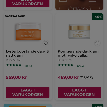
VARUKORGEN
-40%
Lysterboostande dag- &
Korrigerande dagkräm
nattkräm
mot rynkor, alla
hudtyper
Burk
50 ml
Burk
50 ml
(836)
(294)
559,00 Kr
469,00 Kr
779,00 Kr
LÄGG I
LÄGG I
VARUKORGEN
VARUKORGEN