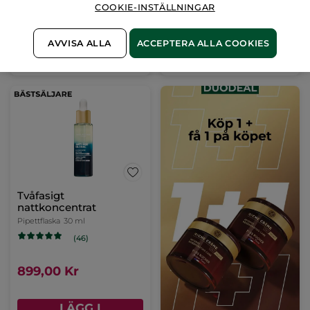
719,00 Kr
399,00 Kr
COOKIE-INSTÄLLNINGAR
AVVISA ALLA
ACCEPTERA ALLA COOKIES
LÄGG I
LÄGG I
VARUKORGEN
VARUKORGEN
Tvåfasigt
nattkoncentrat
Pipettflaska
30 ml
(46)
899,00 Kr
LÄGG I