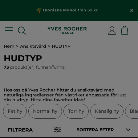
För varje beställning över 229 kr: Få en gåva & fri
frakt
Hem
Ansiktsvård
HUDTYP
HUDTYP
73
produkt(er) funnen/funna
Hos oss på Yves Rocher hittar du ansiktsvård med
naturliga ingredienser från växtriket anpassade för just
din hudtyp. Hitta dina favoriter idag!
Fet hy
Normal hy
Torr hy
Känslig hy
Bla
FILTRERA
SORTERA EFTER