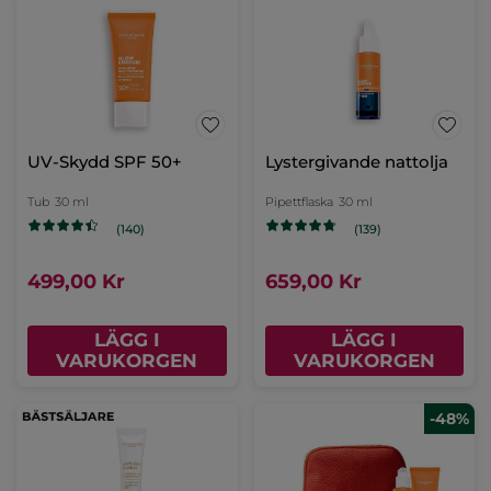
-48%
SOS vård mot blemmor
Ritual för lyster &
fasthet - Anti-Âge
Global
Tub
10 ml
(115)
(722)
299,00 Kr
890,00 Kr
1723,00 Kr
LÄGG I
LÄGG I
VARUKORGEN
VARUKORGEN