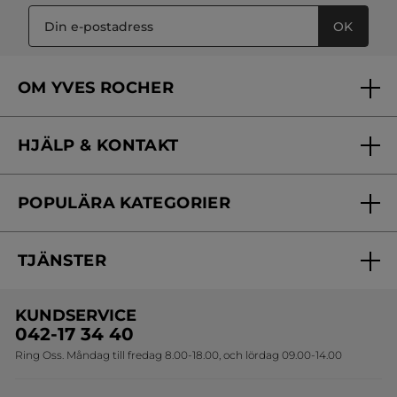
OK
OM YVES ROCHER
Vilka är vi?
HJÄLP & KONTAKT
Vårt engagemang
Frågor & svar
Yves Rocher Foundation
POPULÄRA KATEGORIER
Kontakta oss
Skönhetstips
Nyheter
Spåra min order
Samarbeta med oss
TJÄNSTER
Erbjudanden
Online prislista
Erbjudande per post
Bästsäljare
KUNDSERVICE
Onlineprislista för postorder
Travelsize
042-17 34 40
Ring Oss. Måndag till fredag 8.00-18.00, och lördag 09.00-14.00
Sets
Skapa din festlook