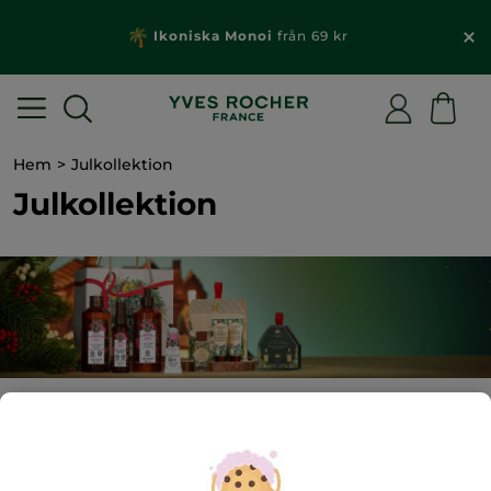
Ikoniska Monoi
från 69 kr
Hem
Julkollektion
Julkollektion
0
produkt(er) funnen/funna
Julen är över, men du kan fortfarande fynda utvalda
produkter från vår föregående julkollektion till
outletpriser
här
. Passa på innan de tar slut och upptäck