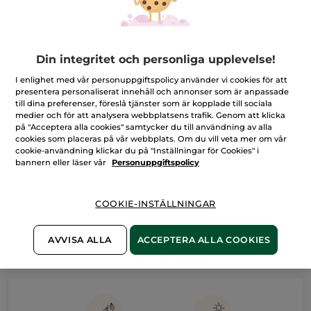
även resten av vårt outletsortiment.
⚡ Outlet ⚡
Din integritet och personliga upplevelse!
FILTRERA
SORTERA EFTER
I enlighet med vår personuppgiftspolicy använder vi cookies för att
presentera personaliserat innehåll och annonser som är anpassade
till dina preferenser, föreslå tjänster som är kopplade till sociala
medier och för att analysera webbplatsens trafik. Genom att klicka
på "Acceptera alla cookies" samtycker du till användning av alla
cookies som placeras på vår webbplats. Om du vill veta mer om vår
cookie-användning klickar du på "Inställningar för Cookies" i
bannern eller läser vår
Personuppgiftspolicy
Christmas Collection: Årets julprodukter och
julklappstips
COOKIE-INSTÄLLNINGAR
YVES ROCHER - JULKOLLEKTION 2025
AVVISA ALLA
ACCEPTERA ALLA COOKIES
Julen närmar sig, och med den kommer den underbara tiden
för att ge bort klappar. Vad kan vara mer magiskt än att skänka
något riktigt speciellt? Upptäck vår fantastiska kollektion och
MER INFO
hitta de perfekta julklapparna.
Utforska våra julkit!
I år bjuder vi in dig att uppleva en av naturens mest underbara