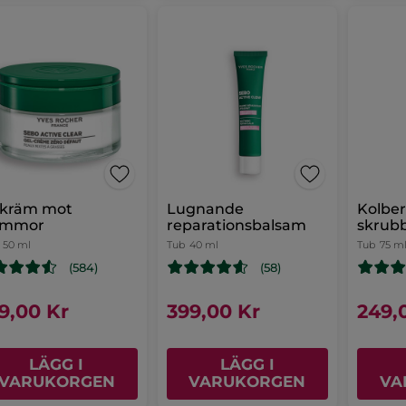
lkräm mot
Lugnande
Kolber
emmor
reparationsbalsam
skrub
50 ml
Tub
40 ml
Tub
75 m
(584)
(58)
9,00 Kr
399,00 Kr
249,
LÄGG I
LÄGG I
VARUKORGEN
VARUKORGEN
VA