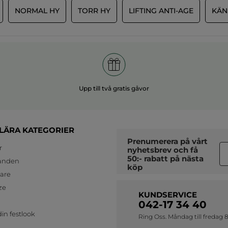
NORMAL HY
TORR HY
LIFTING ANTI-AGE
KÄN
Upp till två gratis gåvor
LÄRA KATEGORIER
Prenumerera på vårt
r
nyhetsbrev
och få
50:- rabatt på nästa
anden
köp
jare
ze
KUNDSERVICE
042-17 34 40
in festlook
Ring Oss. Måndag till fredag 8