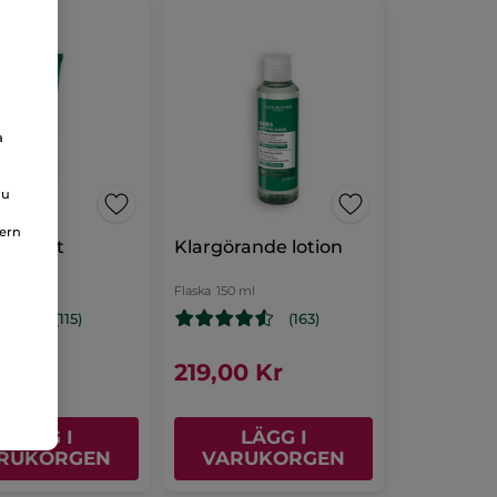
a
du
nern
ård mot
Klargörande lotion
mor
l
Flaska
150 ml
(115)
(163)
00 Kr
219,00 Kr
LÄGG I
LÄGG I
RUKORGEN
VARUKORGEN