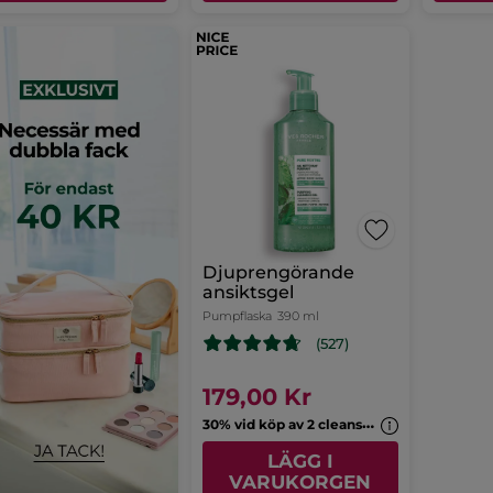
Djuprengörande
ansiktsgel
Pumpflaska
390 ml
(527)
179,00 Kr
3
0% vid köp av 2 cleansers
LÄGG I
VARUKORGEN