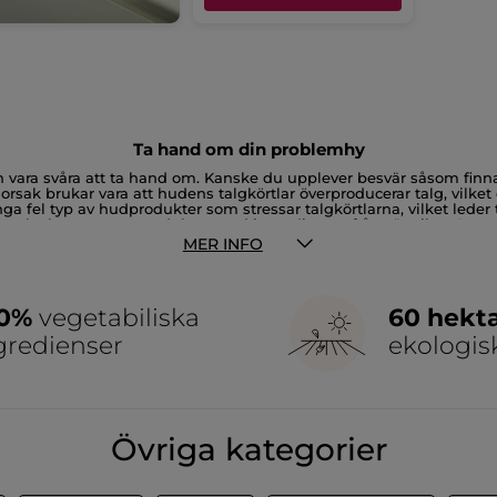
Ta hand om din problemhy
 vara svåra att ta hand om. Kanske du upplever besvär såsom finna
rsak brukar vara att hudens talgkörtlar överproducerar talg, vilket
ga fel typ av hudprodukter som stressar talgkörtlarna, vilket leder
nde och skonsamma produkter med ingredienser från växtriket. Dess
ven näring och fukt. Något som är bra att tänka på för kvinnor som
MER INFO
tiv för mindre irritation och bättre balans.
00%
vegetabiliska
60 hekt
gredienser
ekologis
Övriga kategorier