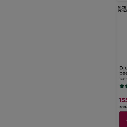
Dj
pee
Tub
15