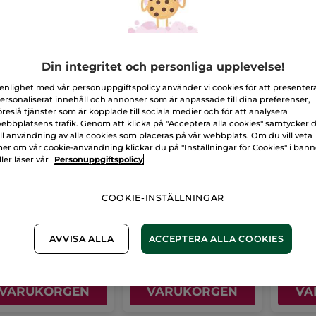
Din integritet och personliga upplevelse!
 enlighet med vår personuppgiftspolicy använder vi cookies för att presenter
ersonaliserat innehåll och annonser som är anpassade till dina preferenser,
öreslå tjänster som är kopplade till sociala medier och för att analysera
ebbplatsens trafik. Genom att klicka på "Acceptera alla cookies" samtycker 
ill användning av alla cookies som placeras på vår webbplats. Om du vill veta
er om vår cookie-användning klickar du på "Inställningar för Cookies" i ban
rigerande vård
Korrigerande serum
SOS v
ller läser vår
Personuppgiftspolicy
t blemmor
mot blemmor
blem
40 ml
Pipettflaska
30 ml
Tub
10 m
COOKIE-INSTÄLLNINGAR
(91)
(388)
9,00 Kr
449,00 Kr
299,
AVVISA ALLA
ACCEPTERA ALLA COOKIES
LÄGG I
LÄGG I
VARUKORGEN
VARUKORGEN
VA