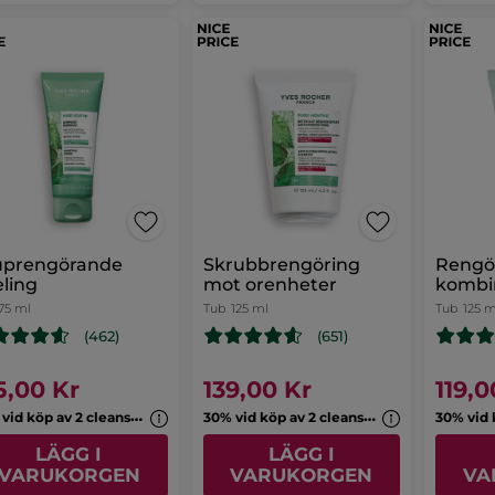
uprengörande
Skrubbrengöring
Rengöri
ling
mot orenheter
kombi
75 ml
Tub
125 ml
Tub
125 m
(462)
(651)
5,00 Kr
139,00 Kr
119,0
3
0% vid köp av 2 cleansers
3
0% vid köp av 2 cleansers
LÄGG I
LÄGG I
VARUKORGEN
VARUKORGEN
VA