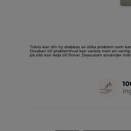
Tidvis kan din hy drabbas av olika problem som kan
Orsaken till problemhud kan variera men en vanlig o
på sikt kan leda till finnar. Dessutom använder mån
talg. Som tur är erbjuder vi på Yves Rocher vårda
Problemhud behöver likväl som alla andra hudtyper ä
att smink med naturliga ingredienser ett bra alterna
1
in