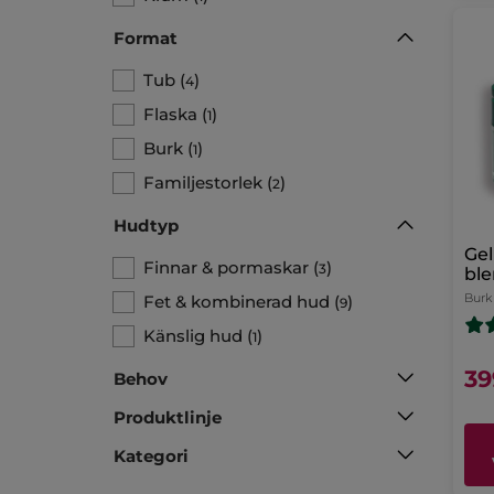
Format
Tub
(
)
4
Flaska
(
)
1
Burk
(
)
1
Familjestorlek
(
)
2
Hudtyp
Ge
Finnar & pormaskar
(
)
3
bl
Burk
Fet & kombinerad hud
(
)
9
Känslig hud
(
)
1
39
Behov
Produktlinje
Kategori