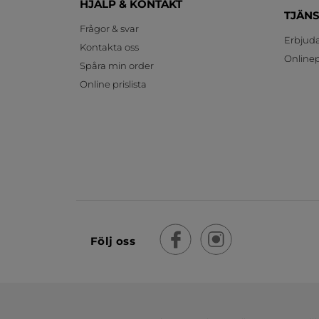
HJÄLP & KONTAKT
TJÄN
Frågor & svar
Erbjud
Kontakta oss
Onlinepr
Spåra min order
Online prislista
Följ oss