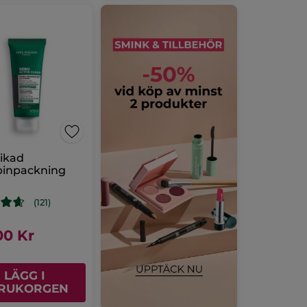
ikad
binpackning
l
(121)
00 Kr
LÄGG I
RUKORGEN