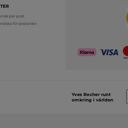
STER
ande per post
islista för postorder
Yves Rocher runt
omkring i världen