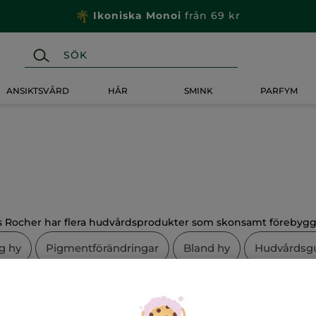
Ikoniska Monoi
från 69 kr
ANSIKTSVÅRD
HÅR
SMINK
PARFYM
es Rocher har flera hudvårdsprodukter som skonsamt förebygger
g hy
Pigmentförändringar
Bland hy
Hudvårdsg