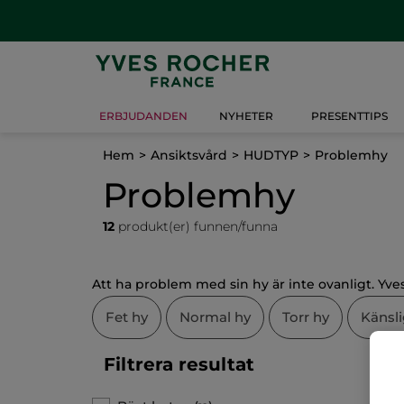
ERBJUDANDEN
NYHETER
PRESENTTIPS
Hem
Ansiktsvård
HUDTYP
Problemhy
Problemhy
12
produkt(er) funnen/funna
Att ha problem med sin hy är inte ovanligt. Yv
Fet hy
Normal hy
Torr hy
Känsli
Filtrera resultat