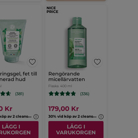
ngsgel, fet till
Rengörande
nerad hud
micellärvatten
l
Flaska
400 ml
(381)
(336)
0 Kr
179,00 Kr
3
0% vid köp av 2 cleansers
3
0% vid köp av 2 cleansers
LÄGG I
LÄGG I
RUKORGEN
VARUKORGEN