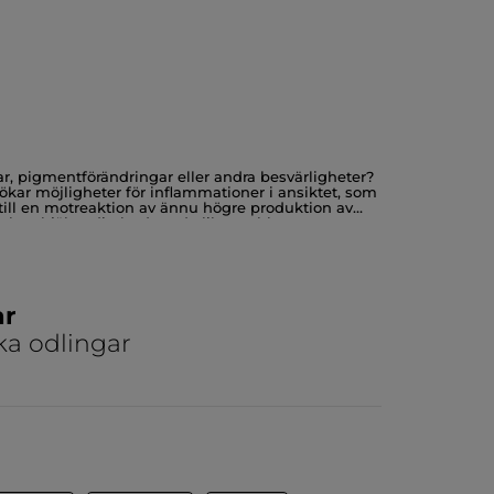
r, pigmentförändringar eller andra besvärligheter?
 ökar möjligheter för inflammationer i ansiktet, som
 till en motreaktion av ännu högre produktion av
a kan hjälpa din hud med olika problem.
 har problemhy som är ovanligt torr eller fet, är
ar
ka odlingar