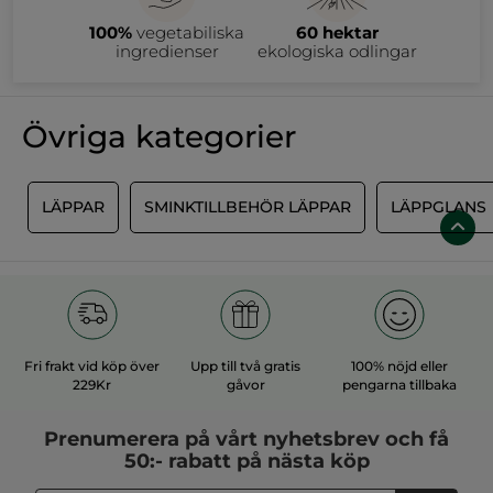
även en ofärgad typ av läppenna som ser till att läppstiftet
sitter på plats hela dagen, utan att smetas eller flyta ut i
100%
vegetabiliska
60 hektar
läppkonturens små linjer. Den är även idealisk för att hålla
läppglanset på plats på ett naturligt sätt. Ett extra tips, glöm
ingredienser
ekologiska odlingar
inte att investera i en pennvässare för din läppenna, så du
slipper att uppleva den där känslan av att ha en penna som ej
går att använda.
Övriga kategorier
M
LÄPPAR
SMINKTILLBEHÖR LÄPPAR
LÄPPGLANS
Fri frakt vid köp över
Upp till två gratis
100% nöjd eller
229Kr
gåvor
pengarna tillbaka
Prenumerera på vårt
nyhetsbrev
och få
50:- rabatt på nästa köp