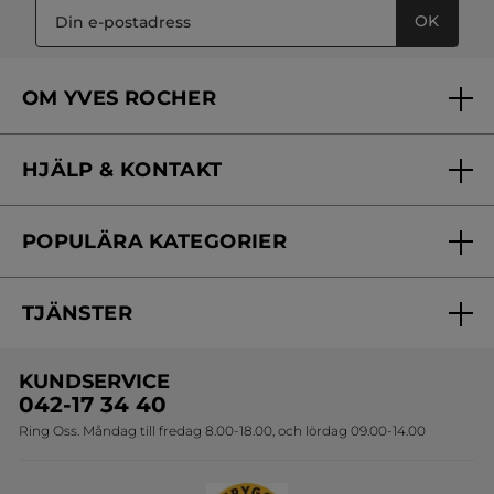
OK
OM YVES ROCHER
Vilka är vi?
HJÄLP & KONTAKT
Vårt engagemang
Frågor & svar
Yves Rocher Foundation
POPULÄRA KATEGORIER
Kontakta oss
Skönhetstips
Nyheter
Spåra min order
Samarbeta med oss
TJÄNSTER
Erbjudanden
Online prislista
Erbjudande per post
Bästsäljare
KUNDSERVICE
Onlineprislista för postorder
Travelsize
042-17 34 40
Ring Oss. Måndag till fredag 8.00-18.00, och lördag 09.00-14.00
Sets
Skapa din festlook