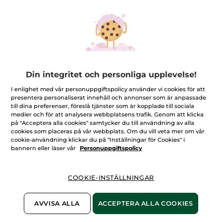
Din integritet och personliga upplevelse!
Läppenna, 05. Fuchsia
I enlighet med vår personuppgiftspolicy använder vi cookies för att
presentera personaliserat innehåll och annonser som är anpassade
Penna
1.1 g
- 8 nyanser
till dina preferenser, föreslå tjänster som är kopplade till sociala
medier och för att analysera webbplatsens trafik. Genom att klicka
(3)
på "Acceptera alla cookies" samtycker du till användning av alla
cookies som placeras på vår webbplats. Om du vill veta mer om vår
cookie-användning klickar du på "Inställningar för Cookies" i
169,00 Kr
bannern eller läser vår
Personuppgiftspolicy
-50% vid köp av 2 sminkprodukter
VÄLJ DIN FÄRG
(8)
COOKIE-INSTÄLLNINGAR
AVVISA ALLA
ACCEPTERA ALLA COOKIES