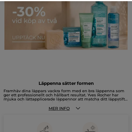
Läppenna sätter formen
Framhäv dina läppars vackra form med en bra läppenna som
ger ett professionellt och hållbart resultat. Yves Rocher har
mjuka och lättapplicerade läppennor att matcha ditt läppstift
med. Du kan även grunda dina läppar med en läppenna för
att få ditt läppstift att sitta längre eller för att förstärka effekten
MER INFO
av ditt läppstift. För att få till en naturlig effekt applicera
pennan utmed läppkonturen och sudda sedan inåt innan du
applicerar läppstiftet. Pennans höga precision och långa
hållbarhet ger ett riktigt proffsigt resultat, samtidigt som
vårdande jojobaolja gör läpparna mjuka och sköna. Vi erbjuder