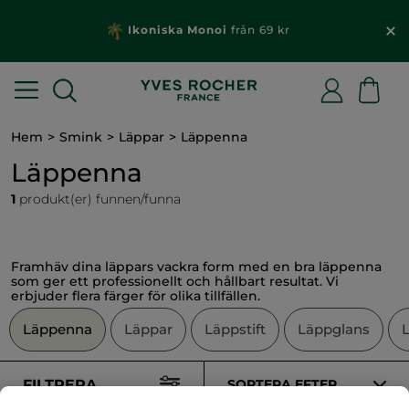
Ikoniska Monoi
från 69 kr
Hem
Smink
Läppar
Läppenna
Läppenna
1
produkt(er) funnen/funna
Framhäv dina läppars vackra form med en bra läppenna
som ger ett professionellt och hållbart resultat. Vi
erbjuder flera färger för olika tillfällen.
Läppenna
Läppar
Läppstift
Läppglans
FILTRERA
SORTERA EFTER