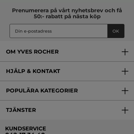
Prenumerera på vårt
nyhetsbrev
och få
50:- rabatt på nästa köp
OK
OM YVES ROCHER
Vilka är vi?
HJÄLP & KONTAKT
Vårt engagemang
Frågor & svar
Yves Rocher Foundation
POPULÄRA KATEGORIER
Kontakta oss
Skönhetstips
Nyheter
Spåra min order
Samarbeta med oss
TJÄNSTER
Erbjudanden
Online prislista
Erbjudande per post
Bästsäljare
KUNDSERVICE
Onlineprislista för postorder
Travelsize