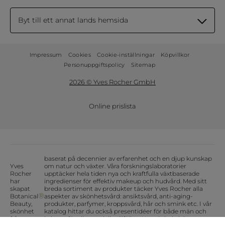
Byt till ett annat lands hemsida
Impressum
Cookies
Cookie-inställningar
Köpvillkor
Personuppgiftspolicy
Sitemap
2026 © Yves Rocher GmbH
Online prislista
baserat på decennier av erfarenhet och en djup kunskap
Yves
om natur och växter. Våra forskningslaboratorier
Rocher
upptäcker hela tiden nya och kraftfulla växtbaserade
har
ingredienser för effektiv makeup och hudvård. Med sitt
skapat
breda sortiment av produkter täcker Yves Rocher alla
®
Botanical
aspekter av skönhetsvård: ansiktsvård, anti-aging-
Beauty,
produkter, parfymer, kroppsvård, hår och smink etc. I vår
skönhet
katalog hittar du också presentidéer för både män och
från
kvinnor för alla speciella tillfällen. Upptäck de bästa