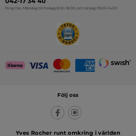
042-17 34 40
Ring Oss. Måndag till fredag 8.00-18.00, och lördag 09.00-14.00
Sets
Skapa din festlook
Följ oss
Yves Rocher runt omkring i världen