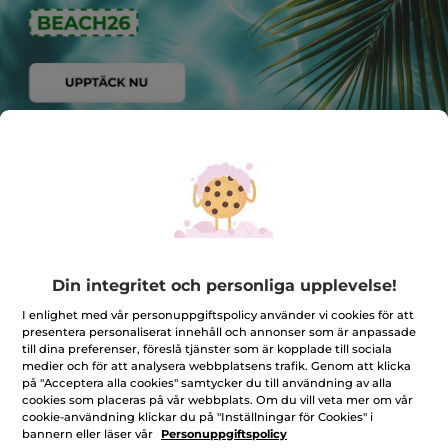
SOMMARFAVORITER
-40%
-40%
Din integritet och personliga upplevelse!
I enlighet med vår personuppgiftspolicy använder vi cookies för att
presentera personaliserat innehåll och annonser som är anpassade
till dina preferenser, föreslå tjänster som är kopplade till sociala
medier och för att analysera webbplatsens trafik. Genom att klicka
3-i-1: dag-&
Dagkräm, torr hud
Solskydds
på "Acceptera alla cookies" samtycker du till användning av alla
nattkräm +
ansiktet S
cookies som placeras på vår webbplats. Om du vill veta mer om vår
nattmask
40 ml
Burk
75 ml
Burk
50 ml
Tub
40 ml
cookie-användning klickar du på "Inställningar för Cookies" i
bannern eller läser vår
Personuppgiftspolicy
(740)
(77)