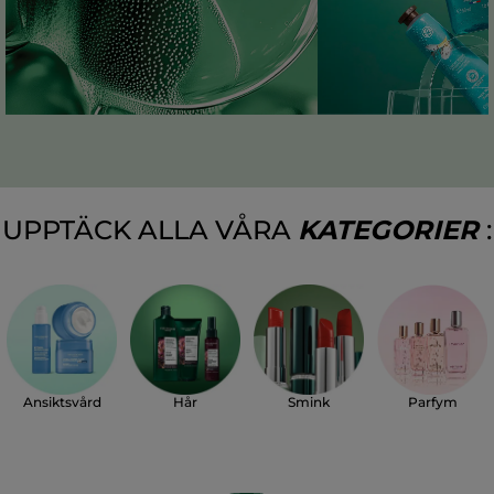
UPPTÄCK ALLA VÅRA
KATEGORIER
:
Parfym
Ansiktsvård
Hår
Smink