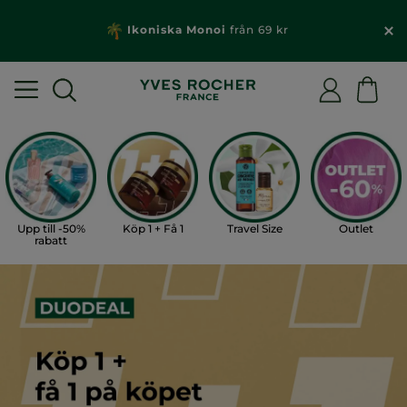
Ikoniska Monoi
från 69 kr
Upp till -50%
Köp 1 + Få 1
Travel Size
Outlet
rabatt