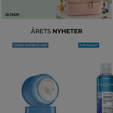
JA TACK!​
ÅRETS
NYHETER
HYDRA WATER PLUMP
PUR BLEUET
100H ÅTERFUKTNING *
EXPRESS
ÖGONMAKEUPRE