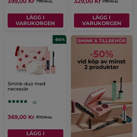
399,00 Kr
329,00 Kr
798,00 Kr
658,00 Kr
LÄGG I
LÄGG I
VARUKORGEN
VARUKORGEN
-54%
Smink-duo med
necessär
(3)
369,00 Kr
803,00 Kr
LÄGG I