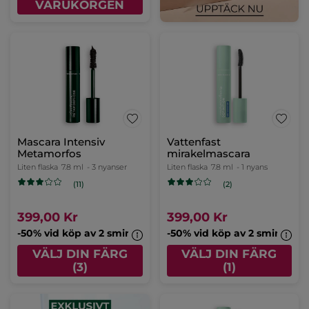
VARUKORGEN
Mascara Intensiv
Vattenfast
Metamorfos
mirakelmascara
Liten flaska
7.8 ml
- 3 nyanser
Liten flaska
7.8 ml
- 1 nyans
(11)
(2)
399,00 Kr
399,00 Kr
-50% vid köp av 2 sminkprodukter
-50% vid köp av 2 sminkpro
VÄLJ DIN FÄRG
VÄLJ DIN FÄRG
(3)
(1)