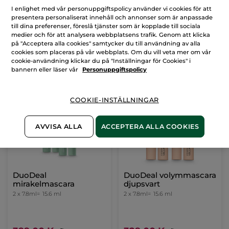
I enlighet med vår personuppgiftspolicy använder vi cookies för att
presentera personaliserat innehåll och annonser som är anpassade
till dina preferenser, föreslå tjänster som är kopplade till sociala
medier och för att analysera webbplatsens trafik. Genom att klicka
på "Acceptera alla cookies" samtycker du till användning av alla
cookies som placeras på vår webbplats. Om du vill veta mer om vår
cookie-användning klickar du på "Inställningar för Cookies" i
bannern eller läser vår
Personuppgiftspolicy
COOKIE-INSTÄLLNINGAR
-50%
AVVISA ALLA
ACCEPTERA ALLA COOKIES
DuoDeal
DuoDeal volymmascara
mirakelmascara
djupsvart
2 x 7.8ml=
15.6 ml
2 x 7.8ml=
15.6 ml