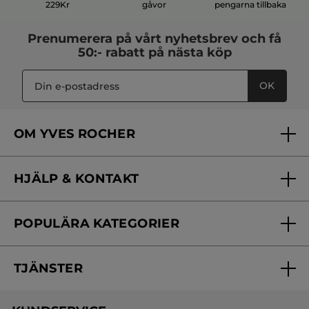
229Kr
gåvor
pengarna tillbaka
Prenumerera på vårt
nyhetsbrev
och få
50:- rabatt på nästa köp
OK
OM YVES ROCHER
Vilka är vi?
HJÄLP & KONTAKT
Vårt engagemang
Frågor & svar
Yves Rocher Foundation
POPULÄRA KATEGORIER
Kontakta oss
Skönhetstips
Nyheter
Spåra min order
Samarbeta med oss
TJÄNSTER
Erbjudanden
Online prislista
Erbjudande per post
Bästsäljare