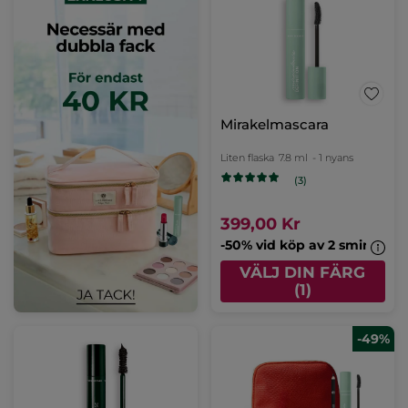
Mirakelmascara
Liten flaska
7.8 ml
- 1 nyans
(3)
399,00 Kr
-50% vid köp av 2 sminkpro
VÄLJ DIN FÄRG
(1)
-49%