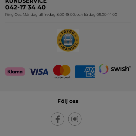
KUNDSERVICE
Onlineprislista för postorder
Travelsize
042-17 34 40
Ring Oss. Måndag till fredag 8.00-18.00, och lördag 09.00-14.00
Sets
Skapa din festlook
Följ oss