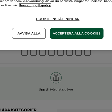
er om vår cookie-användning klickar du på "Inställningar för Cookies" i ban
ller läser vår
Personuppgiftspolicy
00%
vegetabiliska
60 hekt
gredienser
ekologis
COOKIE-INSTÄLLNINGAR
AVVISA ALLA
ACCEPTERA ALLA COOKIES
Övriga kategorier
Upp till två gratis gåvor
LÄRA KATEGORIER