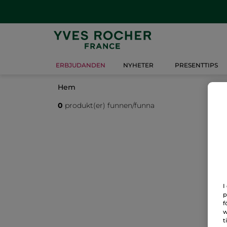
ERBJUDANDEN
NYHETER
PRESENTTIPS
Hem
0
produkt(er) funnen/funna
I
p
f
w
t