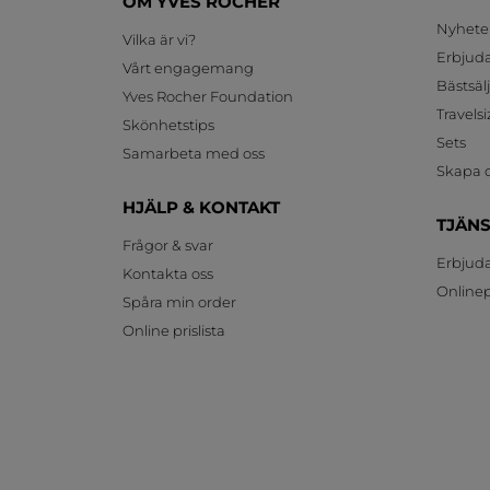
OM YVES ROCHER
Nyhete
Vilka är vi?
Erbjud
Vårt engagemang
Bästsäl
Yves Rocher Foundation
Travelsi
Skönhetstips
Sets
Samarbeta med oss
Skapa d
HJÄLP & KONTAKT
TJÄN
Frågor & svar
Erbjud
Kontakta oss
Onlinepr
Spåra min order
Online prislista