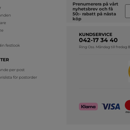
Prenumerera på vårt
r
nyhetsbrev
och få
50:- rabatt på nästa
anden
köp
jare
ze
KUNDSERVICE
042-17 34 40
in festlook
Ring Oss. Måndag till fredag 8
STER
ande per post
islista för postorder