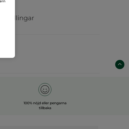
nern
ar
ka odlingar
100% nöjd eller pengarna
tillbaka