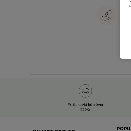
m
e
1
in
Fri frakt vid köp över
229Kr
POPU