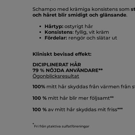
Schampo med krämiga konsistens som
s
och håret blir smidigt och glänsande
.
Hårtyp:
ostyrigt hår
Konsistens
: fyllig, vit kräm
Fördelar:
rengör och slätar ut
Kliniskt bevisad effekt:
DICIPLINERAT HÅR
79 % NÖJDA ANVÄNDARE**
Ögonblicksresultat
100%
mitt hår skyddas från värmen från st
100 %
mitt hår blir mer följsamt**
100 %
av mitt hår skyddas mit friss***
*
Fri från ytaktiva sulfatföreningar