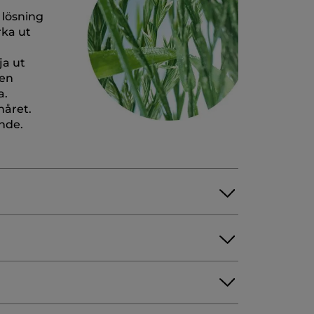
g lösning
rka ut
ja ut
 en
a.
håret.
ande.
 COCOYL ISETHIONATE
SODIUM CHLORIDE
LUCOSIDE
GLYCERYL OLEATE
HTHALENES
BENZYL ALCOHOL