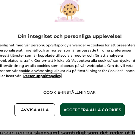
L
Fri frakt vid k
Levereras från 
Säker betalni
Din integritet och personliga upplevelse!
100% nöjd elle
 enlighet med vår personuppgiftspolicy använder vi cookies för att presenter
ersonaliserat innehåll och annonser som är anpassade till dina preferenser,
öreslå tjänster som är kopplade till sociala medier och för att analysera
Frakt- och exped
ebbplatsens trafik. Genom att klicka på "Acceptera alla cookies" samtycker 
LÄS MER I VÅRA
ill användning av alla cookies som placeras på vår webbplats. Om du vill veta
er om vår cookie-användning klickar du på "Inställningar för Cookies" i ban
ller läser vår
Personuppgiftspolicy
COOKIE-INSTÄLLNINGAR
AVVISA ALLA
ACCEPTERA ALLA COOKIES
Silikonfri
on som rengör
skonsamt samtidigt som det reder ut to