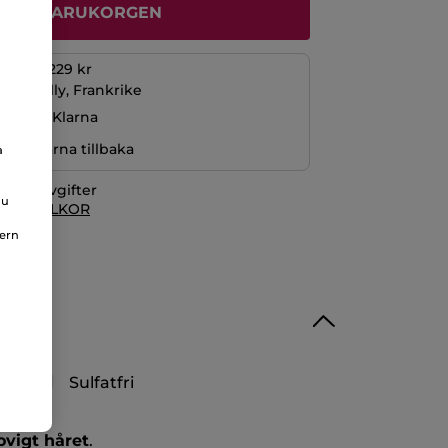
ÄGG I VARUKORGEN
öp över 229 kr
La Gacilly, Frankrike
ng med Klarna
r pengarna tillbaka
a
itionsavgifter
du
 KÖPVILLKOR
nern
Sulfatfri
vigt håret
.