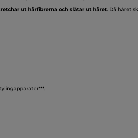
tretchar ut hårfibrerna och slätar ut håret
. Då håret s
ylingapparater***.