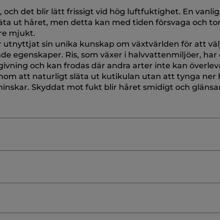
, och det blir lätt frissigt vid hög luftfuktighet. En vanli
räta ut håret, men detta kan med tiden försvaga och to
re mjukt.
utnyttjat sin unika kunskap om växtvärlden för att väl
de egenskaper. Ris, som växer i halvvattenmiljöer, har
mgivning och kan frodas där andra arter inte kan överlev
om att naturligt släta ut kutikulan utan att tynga ner 
 minskar. Skyddat mot fukt blir håret smidigt och gläns
COYL TAURATE
COCAMIDOPROPYL BETAINE
SODIUM
TE
HYDROLYZED RICE PROTEIN
SODIUM BENZOATE
ROPYLTRIMONIUM CHLORIDE
CITRIC ACID
COCO-G
åll för barn.
Undvik kontakt med ögonen.
ORBIC ACID
TETRAMETHYL ACETYLOCTAHYDRONAP