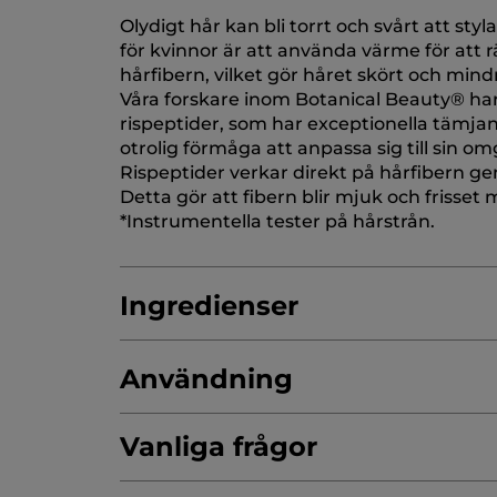
Olydigt hår kan bli torrt och svårt att styla
för kvinnor är att använda värme för att 
hårfibern, vilket gör håret skört och mind
Våra forskare inom Botanical Beauty® har 
rispeptider, som har exceptionella tämjan
otrolig förmåga att anpassa sig till sin o
Rispeptider verkar direkt på hårfibern gen
Detta gör att fibern blir mjuk och frisset
*Instrumentella tester på hårstrån.
Ingredienser
Användning
AQUA/WATER/EAU
SODIUM METHYL CO
LAURYL GLUCOSIDE
Vanliga frågor
GLYCOL DISTEARA
PARFUM/FRAGRANCE
GUAR HYDROXYP
Svälj inte.
Skölj (rikligt).
Förvara utom räckh
FRUCTOOLIGOSACCHARIDES
INULIN
S