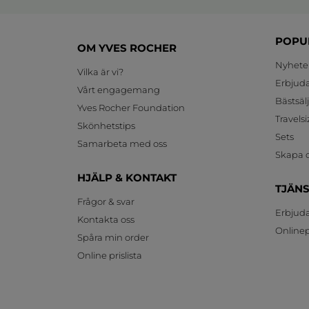
POPU
OM YVES ROCHER
Nyhete
Vilka är vi?
Erbjud
Vårt engagemang
Bästsäl
Yves Rocher Foundation
Travelsi
Skönhetstips
Sets
Samarbeta med oss
Skapa d
HJÄLP & KONTAKT
TJÄN
Frågor & svar
Erbjud
Kontakta oss
Onlinepr
Spåra min order
Online prislista