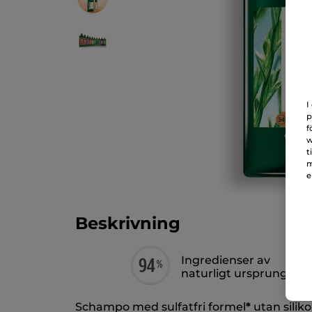
I
p
f
w
t
m
e
Beskrivning
Ingredienser av
naturligt ursprung
Schampo med sulfatfri formel
*
utan silik