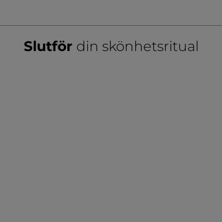
831v1
#ViBerättar
Slutför
din skönhetsritual