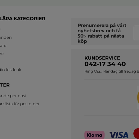
LÄRA KATEGORIER
Prenumerera på vårt
r
nyhetsbrev
och få
50:- rabatt på nästa
anden
köp
jare
ze
KUNDSERVICE
042-17 34 40
in festlook
Ring Oss. Måndag till fredag 8
STER
ande per post
islista för postorder