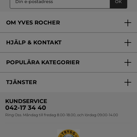
OK
OM YVES ROCHER
Vilka är vi?
HJÄLP & KONTAKT
Vårt engagemang
Frågor & svar
Yves Rocher Foundation
POPULÄRA KATEGORIER
Kontakta oss
Skönhetstips
Nyheter
Spåra min order
Samarbeta med oss
TJÄNSTER
Erbjudanden
Online prislista
Erbjudande per post
Bästsäljare
KUNDSERVICE
Onlineprislista för postorder
Travelsize
042-17 34 40
Ring Oss. Måndag till fredag 8.00-18.00, och lördag 09.00-14.00
Sets
Skapa din festlook