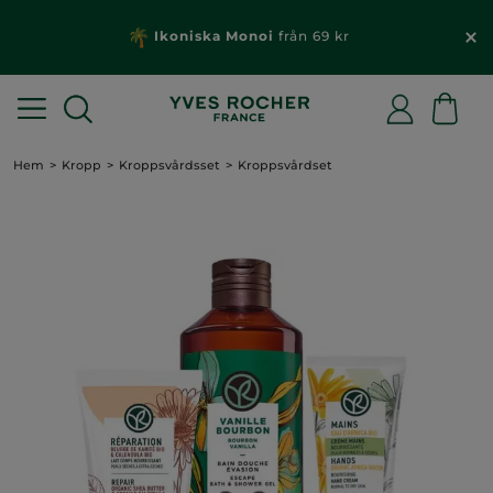
Ikoniska Monoi
från 69 kr
Hem
Kropp
Kroppsvårdsset
Kroppsvårdset