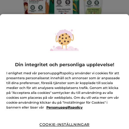
Kroppsvårdset
Din integritet och personliga upplevelse!
En komplett ritual för att vårda och skydda huden
I enlighet med vår personuppgiftspolicy använder vi cookies för att
★★★★★
★★★★★
LÄGG TILL RECENSION
presentera personaliserat innehåll och annonser som är anpassade
Inget
till dina preferenser, föreslå tjänster som är kopplade till sociala
omdöme
369,00 Kr
medier och för att analysera webbplatsens trafik. Genom att klicka
453,00 Kr
-19%
för
på "Acceptera alla cookies" samtycker du till användning av alla
Kroppsvårdset
cookies som placeras på vår webbplats. Om du vill veta mer om vår
Antal
cookie-användning klickar du på "Inställningar för Cookies" i
bannern eller läser vår
Personuppgiftspolicy
LÄGG I VARUKORGEN
COOKIE-INSTÄLLNINGAR