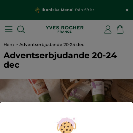
Ikoniska Monoi
från 69 kr
Hem
Adventserbjudande 20-24 dec
Adventserbjudande 20-24
dec
0
produkt(er) funnen/funna
Dämpa belysningen, tänd några ljus, kanske något