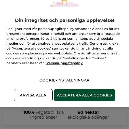
doftljus och skäm bort kroppen med välgörande
produkter från topp till tå.
Upp till 30% på hemmaspaprodukter
Din integritet och personliga upplevelse!
Endast online
I enlighet med vår personuppgiftspolicy använder vi cookies för att
presentera personaliserat innehåll och annonser som är anpassade
till dina preferenser, föreslå tjänster som är kopplade till sociala
FILTRERA
SORTERA EFTER
medier och för att analysera webbplatsens trafik. Genom att klicka
på "Acceptera alla cookies" samtycker du till användning av alla
cookies som placeras på vår webbplats. Om du vill veta mer om vår
cookie-användning klickar du på "Inställningar för Cookies" i
bannern eller läser vår
Personuppgiftspolicy
COOKIE-INSTÄLLNINGAR
AVVISA ALLA
ACCEPTERA ALLA COOKIES
100%
vegetabiliska
60 hektar
ingredienser
ekologiska odlingar