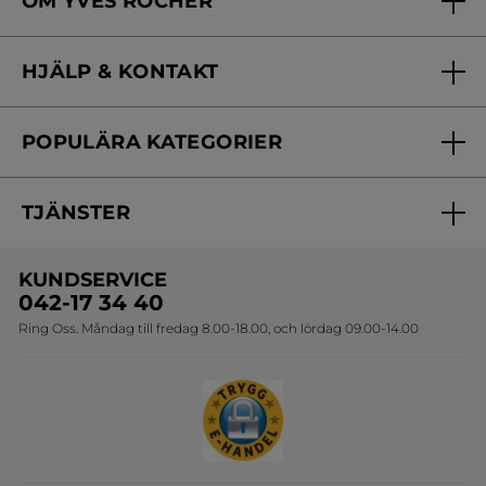
OM YVES ROCHER
Vilka är vi?
HJÄLP & KONTAKT
Vårt engagemang
Frågor & svar
Yves Rocher Foundation
POPULÄRA KATEGORIER
Kontakta oss
Skönhetstips
Nyheter
Spåra min order
Samarbeta med oss
TJÄNSTER
Erbjudanden
Online prislista
Erbjudande per post
Bästsäljare
KUNDSERVICE
Onlineprislista för postorder
Travelsize
042-17 34 40
Ring Oss. Måndag till fredag 8.00-18.00, och lördag 09.00-14.00
Sets
Skapa din festlook