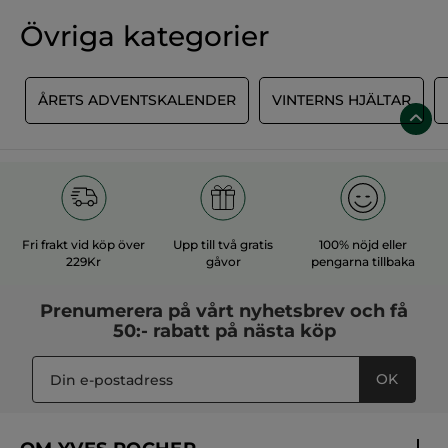
Övriga kategorier
R
ÅRETS ADVENTSKALENDER
VINTERNS HJÄLTAR
Fri frakt vid köp över
Upp till två gratis
100% nöjd eller
229Kr
gåvor
pengarna tillbaka
Prenumerera på vårt
nyhetsbrev
och få
50:- rabatt på nästa köp
OK