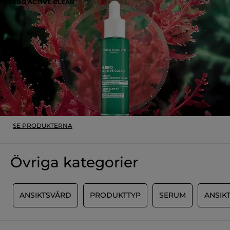
Publicerat av yves-rocher.fr
SEBO ACTIVE CLEAR
MER
SE PRODUKTERNA
Övriga kategorier
M
ANSIKTSVÅRD
PRODUKTTYP
SERUM
ANSIK