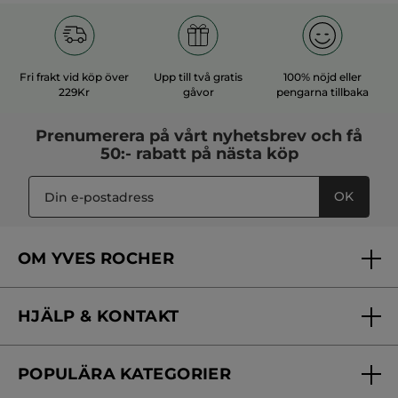
Fri frakt vid köp över
Upp till två gratis
100% nöjd eller
229Kr
gåvor
pengarna tillbaka
Prenumerera på vårt
nyhetsbrev
och få
50:- rabatt på nästa köp
OK
OM YVES ROCHER
Vilka är vi?
HJÄLP & KONTAKT
Vårt engagemang
Frågor & svar
Yves Rocher Foundation
POPULÄRA KATEGORIER
Kontakta oss
Skönhetstips