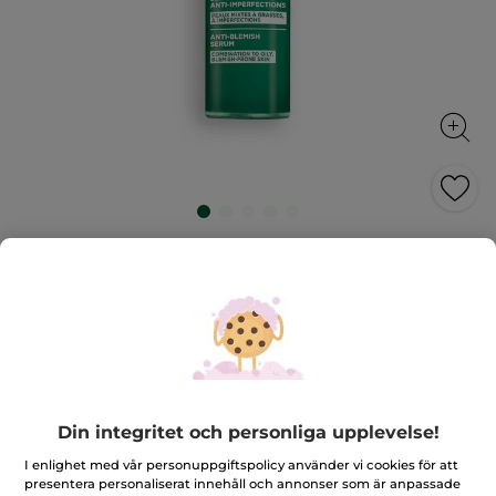
Korrigerande serum mot blemmor
Reducerar porer, pormaskar och blemmor
30 ml
★★★★★
★★★★★
4.5
(391)
LÄGG TILL RECENSION
4.5
av
449,00 Kr
5
stjärnor.
Läs
Din integritet och personliga upplevelse!
Antal
recensioner
för
I enlighet med vår personuppgiftspolicy använder vi cookies för att
Korrigerande
presentera personaliserat innehåll och annonser som är anpassade
serum