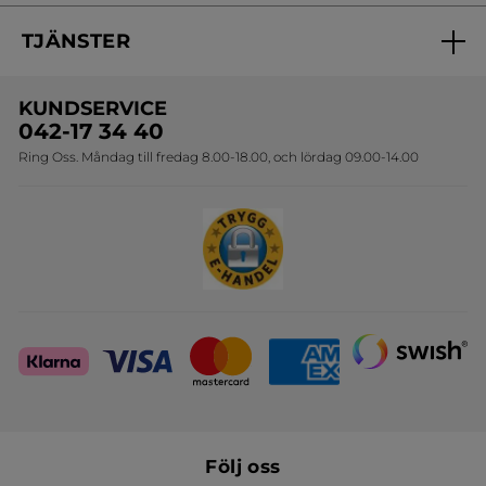
Nyheter
Spåra min order
Samarbeta med oss
TJÄNSTER
Erbjudanden
Online prislista
Erbjudande per post
Bästsäljare
KUNDSERVICE
Onlineprislista för postorder
Travelsize
042-17 34 40
Ring Oss. Måndag till fredag 8.00-18.00, och lördag 09.00-14.00
Sets
Skapa din festlook
Följ oss