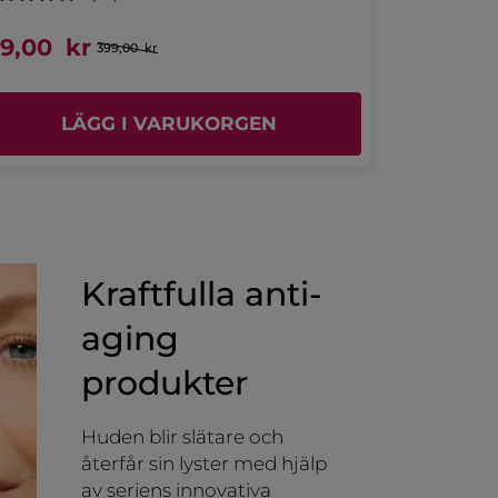
★★★★★
★★★★★
5
J aime
99,00 kr
199,00 k
399,00 kr
av
Je l utilise depuis 2 jours mais j aime
5
sa texture en plus il sens bon .
tjärnor.
ÖVERSÄTT MED GOOGLE
LÄGG I VARUKORGEN
L
Rekommenderar den här produkten
Ja
Publicerat av yves-rocher.fr
Kraftfulla anti-
aging
produkter
Huden blir slätare och
återfår sin lyster med hjälp
av seriens innovativa