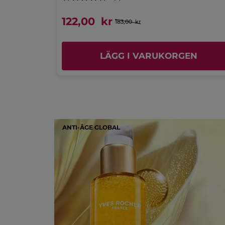
122,00 kr
183,00 kr
EN
LÄGG I VARUKORGEN
ANTI-ÂGE GLOBAL