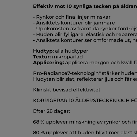
Effektiv mot 10 synliga tecken på åldran
- Rynkor och fina linjer minskar
- Ansiktets konturer blir jämnare
- Uppkomsten av framtida rynkor fördröj
- Huden blir fylligare, elastisk och reparer
- Ansiktets konturer ser omformade ut, hu
Hudtyp:
alla hudtyper
Textur:
mikropärlad
Applicering:
applicera morgon och kväll f
Pro-Radiance7-teknologin* stärker hudens 
Hudytan blir slät, reflekterar ljus och får 
Kliniskt bevisad effektivitet
KORRIGERAR 10 ÅLDERSTECKEN OCH F
Efter 28 dagar:
68 % upplever minskning av rynkor och fina
80 % upplever att huden blivit mer elastisk