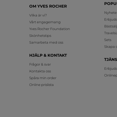
POPU
OM YVES ROCHER
Nyhete
Vilka är vi?
Erbjud
Vårt engagemang
Bästsäl
Yves Rocher Foundation
Travelsi
Skönhetstips
Sets
Samarbeta med oss
Skapa d
HJÄLP & KONTAKT
TJÄN
Frågor & svar
Erbjud
Kontakta oss
Onlinepr
Spåra min order
Online prislista