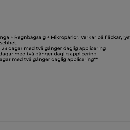
inga + Regnbågsalg + Mikropärlor. Verkar på fläckar, lys
äschhet.
fter 28 dagar med två gånger daglig applicering
 28 dagar med två gånger daglig applicering
8 dagar med två gånger daglig applicering""