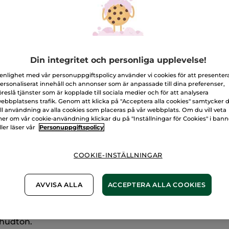
för
DuoDeal
lystergivande
micro-
L
serum
Fri frakt över 
Din integritet och personliga upplevelse!
Levereras från 
 enlighet med vår personuppgiftspolicy använder vi cookies för att presenter
Säker betalni
ersonaliserat innehåll och annonser som är anpassade till dina preferenser,
öreslå tjänster som är kopplade till sociala medier och för att analysera
100% nöjd elle
ebbplatsens trafik. Genom att klicka på "Acceptera alla cookies" samtycker 
ill användning av alla cookies som placeras på vår webbplats. Om du vill veta
Frakt- och exped
er om vår cookie-användning klickar du på "Inställningar för Cookies" i ban
LÄS MER I VÅRA
ller läser vår
Personuppgiftspolicy
COOKIE-INSTÄLLNINGAR
aftfulla innovationen i Anti-Age Global-serien
AVVISA ALLA
ACCEPTERA ALLA COOKIES
med 40 000 värdefulla mikropärlor* och är infuserat m
 I hjärtat av serumet arbetar Pro-Radiance7-teknologin
 hudton.