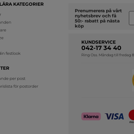
LÄRA KATEGORIER
Prenumerera på vårt
r
nyhetsbrev
och få
50:- rabatt på nästa
anden
köp
jare
ze
KUNDSERVICE
042-17 34 40
in festlook
Ring Oss. Måndag till fredag 8
STER
ande per post
islista för postorder