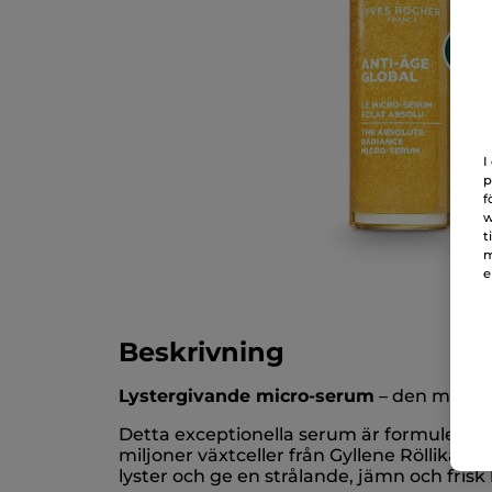
I
p
f
w
t
m
e
Beskrivning
Lystergivande micro-serum
– den mest kr
Detta exceptionella serum är formulerat 
miljoner växtceller från Gyllene Röllika.
lyster och ge en strålande, jämn och frisk