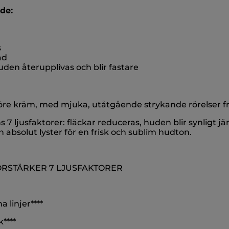
de:
s
ad
den återupplivas och blir fastare
öre kräm, med mjuka, utåtgående strykande rörelser frå
7 ljusfaktorer: fläckar reduceras, huden blir synligt 
en absolut lyster för en frisk och sublim hudton.
ÖRSTÄRKER 7 LJUSFAKTORER
 linjer****
****