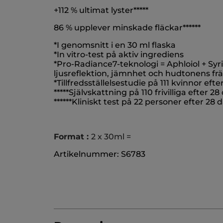
+112 % ultimat lyster*****
86 % upplever minskade fläckar******
*I genomsnitt i en 30 ml flaska
*In vitro-test på aktiv ingrediens
*Pro-Radiance7-teknologi = Aphloiol + Syr
ljusreflektion, jämnhet och hudtonens fr
*Tillfredsställelsestudie på 111 kvinnor e
*****Självskattning på 110 frivilliga efter
******Kliniskt test på 22 personer efter 2
Format :
2 x 30ml =
Artikelnummer: S6783