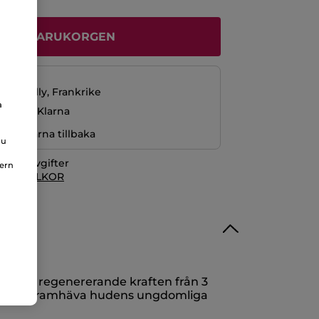
ÄGG I VARUKORGEN
229 kr
La Gacilly, Frankrike
a
ng med Klarna
r pengarna tillbaka
du
itionsavgifter
nern
 KÖPVILLKOR
ed den regenererande kraften från 3
* för att framhäva hudens ungdomliga