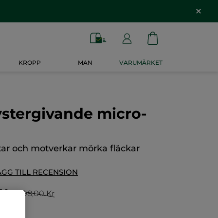
KROPP
MAN
VARUMÄRKET
stergivande micro-
ktar och motverkar mörka fläckar
ÄGG TILL RECENSION
 Kr
1798,00 Kr