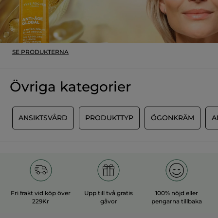
MER
SE PRODUKTERNA
Övriga kategorier
D
ANSIKTSVÅRD
PRODUKTTYP
ÖGONKRÄM
A
Fri frakt vid köp över
Upp till två gratis
100% nöjd eller
229Kr
gåvor
pengarna tillbaka