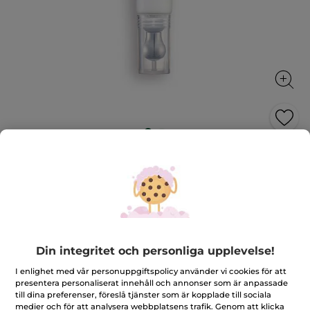
Vårdande anti-age ögonkräm
Regenererar, jämnar ut och ger lyster åt
ögonområdet
15 ml
★★★★★
★★★★★
4.7
(91)
LÄGG TILL RECENSION
4.7
Din integritet och personliga upplevelse!
av
599,00 Kr
5
I enlighet med vår personuppgiftspolicy använder vi cookies för att
stjärnor.
Läs
presentera personaliserat innehåll och annonser som är anpassade
Antal
recensioner
till dina preferenser, föreslå tjänster som är kopplade till sociala
för
medier och för att analysera webbplatsens trafik. Genom att klicka
Vårdande