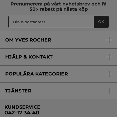
Prenumerera på vårt
nyhetsbrev
och få
50:- rabatt på nästa köp
OK
OM YVES ROCHER
Vilka är vi?
HJÄLP & KONTAKT
Vårt engagemang
Frågor & svar
Yves Rocher Foundation
POPULÄRA KATEGORIER
Kontakta oss
Skönhetstips
Nyheter
Spåra min order
Samarbeta med oss
TJÄNSTER
Erbjudanden
Online prislista
Erbjudande per post
Bästsäljare
KUNDSERVICE
Onlineprislista för postorder
Travelsize
042-17 34 40