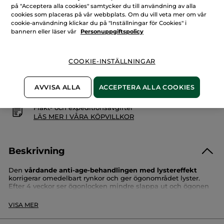
anti-
på "Acceptera alla cookies" samtycker du till användning av alla
age
cookies som placeras på vår webbplats. Om du vill veta mer om vår
LÄGG I VARUKORGEN
ögonkräm
cookie-användning klickar du på "Inställningar för Cookies" i
bannern eller läser vår
Personuppgiftspolicy
Fri frakt över 229 kr
Levereras från La Gacilly, Frankrike
COOKIE-INSTÄLLNINGAR
Säker betalning med Klarna
AVVISA ALLA
100% nöjd eller pengarna tillbaka
ACCEPTERA ALLA COOKIES
Frakt- och expeditionsavgifter
LÄS MER I VÅRA KÖPVILLKOR
Beskrivning
Den
vårdande anti-age-behandlingen med lystereffekt
korrigerar omedelbart rynkor och ger ögonområdet lyster.
Efter 4 veckor ser ögonlocken mindre slappa ut och ögonen
får ett yngre utseende.
VISA MER
Formulan är berikad med
gyllenröllika, som är 70 %
kraftfullare än resveratrol
*, för att korrigera alla ålderstecken.