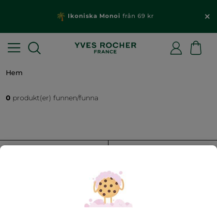
Ikoniska Monoi
från 69 kr
Hem
0
produkt(er) funnen/funna
FILTRERA
SORTERA EFTER