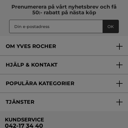
Prenumerera på vårt
nyhetsbrev
och få
50:- rabatt på nästa köp
OK
OM YVES ROCHER
Vilka är vi?
HJÄLP & KONTAKT
Vårt engagemang
Frågor & svar
Yves Rocher Foundation
POPULÄRA KATEGORIER
Kontakta oss
Skönhetstips
Nyheter
Spåra min order
Samarbeta med oss
TJÄNSTER
Erbjudanden
Online prislista
Erbjudande per post
Bästsäljare
KUNDSERVICE
Onlineprislista för postorder
Travelsize
042-17 34 40