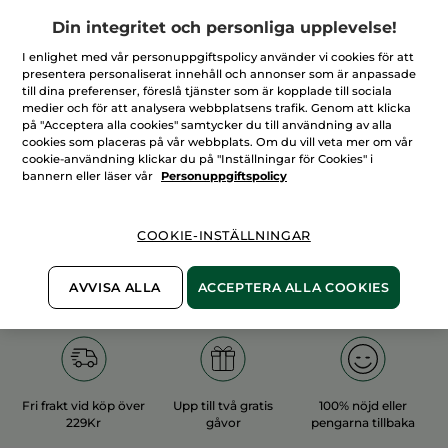
Din integritet och personliga upplevelse!
I enlighet med vår personuppgiftspolicy använder vi cookies för att
presentera personaliserat innehåll och annonser som är anpassade
till dina preferenser, föreslå tjänster som är kopplade till sociala
medier och för att analysera webbplatsens trafik. Genom att klicka
100%
vegetabiliska
60 hektar
på "Acceptera alla cookies" samtycker du till användning av alla
ingredienser
ekologiska odlingar
cookies som placeras på vår webbplats. Om du vill veta mer om vår
cookie-användning klickar du på "Inställningar för Cookies" i
bannern eller läser vår
Personuppgiftspolicy
Övriga kategorier
COOKIE-INSTÄLLNINGAR
AVVISA ALLA
ACCEPTERA ALLA COOKIES
Fri frakt vid köp över
Upp till två gratis
100% nöjd eller
229Kr
gåvor
pengarna tillbaka