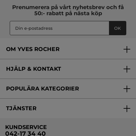
Prenumerera på vårt
nyhetsbrev
och få
50:- rabatt på nästa köp
OK
OM YVES ROCHER
Vilka är vi?
HJÄLP & KONTAKT
Vårt engagemang
Frågor & svar
Yves Rocher Foundation
POPULÄRA KATEGORIER
Kontakta oss
Skönhetstips
Nyheter
Spåra min order
Samarbeta med oss
TJÄNSTER
Erbjudanden
Online prislista
Erbjudande per post
Bästsäljare
KUNDSERVICE
Onlineprislista för postorder
Travelsize
042-17 34 40