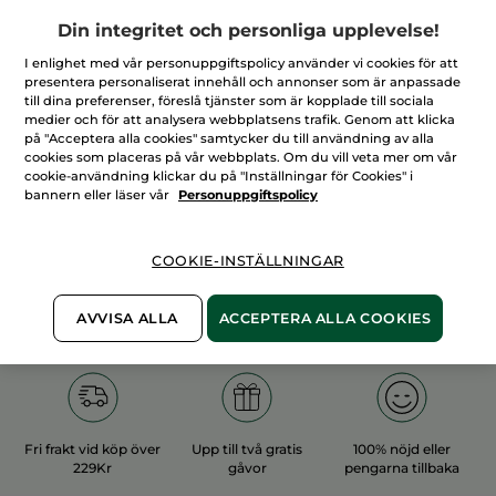
Din integritet och personliga upplevelse!
I enlighet med vår personuppgiftspolicy använder vi cookies för att
presentera personaliserat innehåll och annonser som är anpassade
till dina preferenser, föreslå tjänster som är kopplade till sociala
medier och för att analysera webbplatsens trafik. Genom att klicka
100%
vegetabiliska
60 hektar
på "Acceptera alla cookies" samtycker du till användning av alla
ingredienser
ekologiska odlingar
cookies som placeras på vår webbplats. Om du vill veta mer om vår
cookie-användning klickar du på "Inställningar för Cookies" i
bannern eller läser vår
Personuppgiftspolicy
Övriga kategorier
COOKIE-INSTÄLLNINGAR
AVVISA ALLA
ACCEPTERA ALLA COOKIES
Fri frakt vid köp över
Upp till två gratis
100% nöjd eller
229Kr
gåvor
pengarna tillbaka