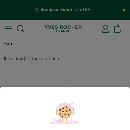
Ikoniska Monoi
från 69 kr
Hem
0
produkt(er) funnen/funna
FILTRERA
SORTERA EFTER