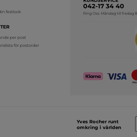
KUNDSERVICE
042-17 34 40
in festlook
Ring Oss. Måndag till fredag 8
STER
ande per post
islista för postorder
Yves Rocher runt
omkring i världen