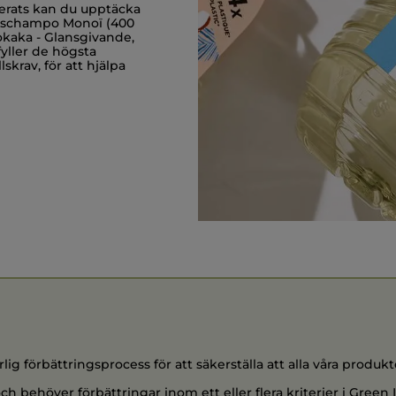
erats kan du upptäcka
schschampo Monoï (400
okaka - Glansgivande,
yller de högsta
skrav, för att hjälpa
 förbättringsprocess för att säkerställa att alla våra produkt
h behöver förbättringar inom ett eller flera kriterier i Green 