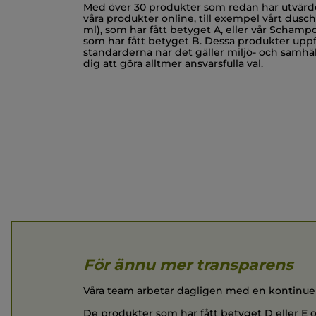
Med över 30 produkter som redan har utvärd
våra produkter online, till exempel vårt du
ml), som har fått betyget A, eller vår Schamp
som har fått betyget B. Dessa produkter uppf
standarderna när det gäller miljö- och samhäll
dig att göra alltmer ansvarsfulla val.
För ännu mer transparens
Våra team arbetar dagligen med en kontinuerlig
De produkter som har fått betyget D eller E oc