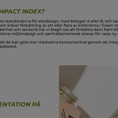
MPACT INDEX?
gsta standarderna för ekodesign, med betyget A eller B, och s
om kräver förbättring av ett eller flera av kriterierna i Green 
säkerhet och sensorik har vi åtagit oss att förbättra dem fram ti
t större miljömässigt och samhällsorienterat ansvar för varje n
 att de kan göra mer medvetna konsumentval genom att integ
öpsbeslut.
ENTATION PÅ