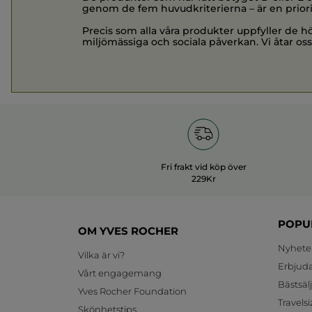
genom de fem huvudkriterierna – är en priori
Precis som alla våra produkter uppfyller de hö
miljömässiga och sociala påverkan. Vi åtar oss
Fri frakt vid köp över
229Kr
POPU
OM YVES ROCHER
Nyhete
Vilka är vi?
Erbjud
Vårt engagemang
Bästsäl
Yves Rocher Foundation
Travelsi
Skönhetstips