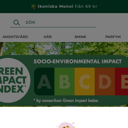
Ikoniska Monoi
från 69 kr
ANSIKTSVÅRD
HÅR
SMINK
PARFYM