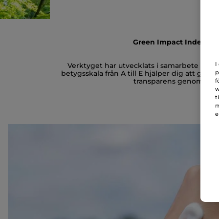
Green Impact Index är 
I
Verktyget har utvecklats i samarbete med 
betygsskala från A till E hjälper dig att göra
p
transparens genom att ti
f
w
t
m
e