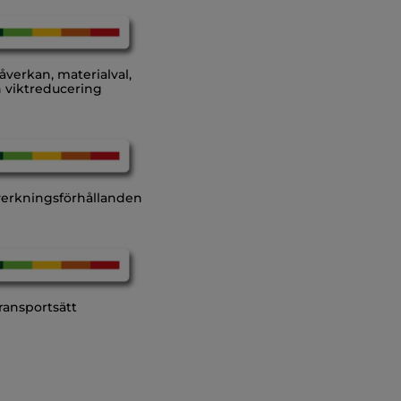
verkan, materialval,
 viktreducering
llverkningsförhållanden
ransportsätt