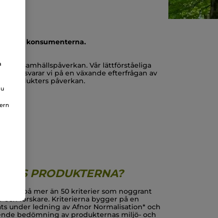
gentemot konsumenterna.
a
 och samhällspåverkan. Vår lättförståeliga
 så sätt svarar vi på en växande efterfrågan av
våra produkters påverkan.
du
nern
ERAS PRODUKTERNA?
seras på mer än 50 kriterier som noggrant
er och forskare. Kriterierna bygger på en
ts under ledning av Afnor Normalisation* och
ende bedömning av produkternas miljö- och