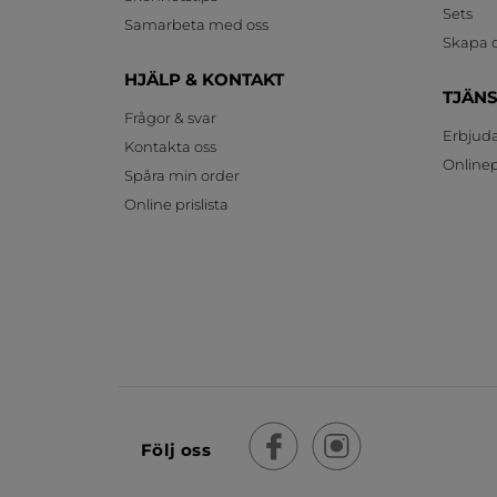
Sets
Samarbeta med oss
Skapa d
HJÄLP & KONTAKT
TJÄN
Frågor & svar
Erbjud
Kontakta oss
Onlinepr
Spåra min order
Online prislista
Följ oss