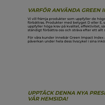
VARFÖR ANVÄNDA GREEN I
Vi vill främja produkter som uppfyller de hö
förbättras. Produkter med betyget D eller E, s
uppfyller höga krav på kvalitet, effektivitet, 
ständigt förbättra oss och sträva efter ett all
För våra kunder innebär Green Impact Index
påverkan under hela dess livscykel i sina ink
UPPTÄCK DENNA NYA PRES
VÅR HEMSIDA!