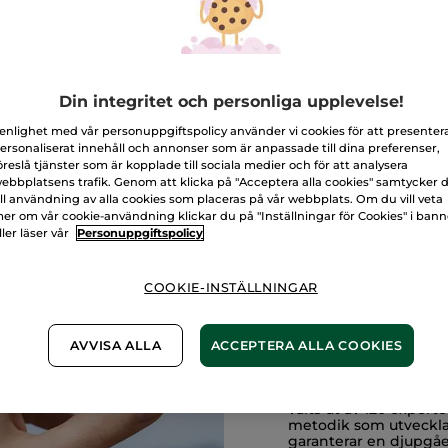
GREEN IMPACT INDEX
ett uttryck för vårt ständiga engagemang för transparens 
Din integritet och personliga upplevelse!
 enlighet med vår personuppgiftspolicy använder vi cookies för att presenter
24 grundande varumärken och utvärderar varje produkts miljö-
 mer engagerade val, för en allt mer ansvarsfull konsumtion. På
ersonaliserat innehåll och annonser som är anpassade till dina preferenser,
llhandahålla tydlig, relevant och tillförlitlig information om 
öreslå tjänster som är kopplade till sociala medier och för att analysera
ebbplatsens trafik. Genom att klicka på "Acceptera alla cookies" samtycker 
ill användning av alla cookies som placeras på vår webbplats. Om du vill veta
er om vår cookie-användning klickar du på "Inställningar för Cookies" i ban
ller läser vår
Personuppgiftspolicy
COOKIE-INSTÄLLNINGAR
AVVISA ALLA
ACCEPTERA ALLA COOKIES
HUR UTVÄRD
Green Impact Index ba
valts ut av 120 expert
metodik som utveckla
garanterar en djupgå