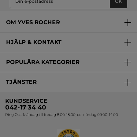
OK
OM YVES ROCHER
Vilka är vi?
HJÄLP & KONTAKT
Vårt engagemang
Frågor & svar
Yves Rocher Foundation
POPULÄRA KATEGORIER
Kontakta oss
Skönhetstips
Nyheter
Spåra min order
Samarbeta med oss
TJÄNSTER
Erbjudanden
Online prislista
Erbjudande per post
Bästsäljare
KUNDSERVICE
Onlineprislista för postorder
Travelsize
042-17 34 40
Ring Oss. Måndag till fredag 8.00-18.00, och lördag 09.00-14.00
Sets
Skapa din festlook