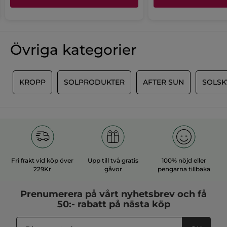
uppdatera
★★★★★
★★★★★
innehållet
5
nedan
J adore ce produit
av
Odeur très agréable produit qui ne
5
colle pas et qui hydrate bien la peau
Övriga kategorier
stjärnor.
après une journée de soleil.
ÖVERSÄTT MED GOOGLE
I
KROPP
SOLPRODUKTER
AFTER SUN
SOLS
Rekommenderar den här produkten
Ja
Publicerat av yves-rocher.fr
MER
Fri frakt vid köp över
Upp till två gratis
100% nöjd eller
229Kr
gåvor
pengarna tillbaka
Prenumerera på vårt
nyhetsbrev
och få
50:- rabatt på nästa köp