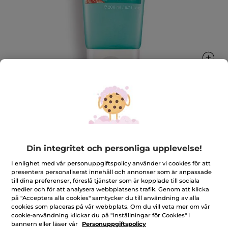
Reparerande efter sol-mjölk
Återfuktar och lugnar
200 ml
Din integritet och personliga upplevelse!
★★★★★
★★★★★
4.6
(388)
LÄGG TILL RECENSION
I enlighet med vår personuppgiftspolicy använder vi cookies för att
4.6
presentera personaliserat innehåll och annonser som är anpassade
av
149,00 Kr
till dina preferenser, föreslå tjänster som är kopplade till sociala
299,00 Kr
-50%
5
medier och för att analysera webbplatsens trafik. Genom att klicka
stjärnor.
Läs
på "Acceptera alla cookies" samtycker du till användning av alla
Antal
recensioner
cookies som placeras på vår webbplats. Om du vill veta mer om vår
för
cookie-användning klickar du på "Inställningar för Cookies" i
Reparerande
bannern eller läser vår
Personuppgiftspolicy
efter