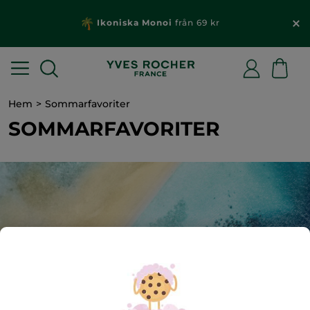
Ikoniska Monoi
från 69 kr
Hem
Sommarfavoriter
SOMMARFAVORITER
124
produkt(er) funnen/funna
Solskydd 🌻
Hudvård
🍃 Hållbar skönhet