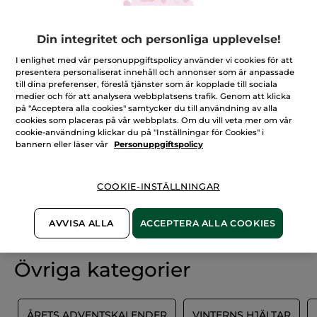
FILTRERA
SORTERA EFTER
Din integritet och personliga upplevelse!
I enlighet med vår personuppgiftspolicy använder vi cookies för att
presentera personaliserat innehåll och annonser som är anpassade
till dina preferenser, föreslå tjänster som är kopplade till sociala
medier och för att analysera webbplatsens trafik. Genom att klicka
på "Acceptera alla cookies" samtycker du till användning av alla
cookies som placeras på vår webbplats. Om du vill veta mer om vår
cookie-användning klickar du på "Inställningar för Cookies" i
bannern eller läser vår
Personuppgiftspolicy
COOKIE-INSTÄLLNINGAR
100%
vegetabiliska
60 hektar
ingredienser
ekologiska odlingar
AVVISA ALLA
ACCEPTERA ALLA COOKIES
Övriga kategorier
R
ÅRETS ADVENTSKALENDER
VINTERNS HJÄLTAR