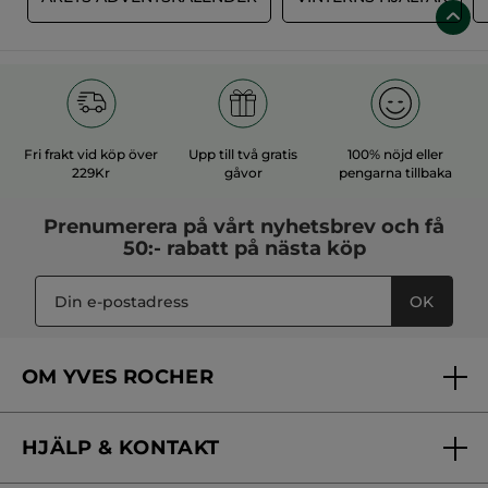
Fri frakt vid köp över
Upp till två gratis
100% nöjd eller
229Kr
gåvor
pengarna tillbaka
Prenumerera på vårt
nyhetsbrev
och få
50:- rabatt på nästa köp
OK
OM YVES ROCHER
Vilka är vi?
HJÄLP & KONTAKT
Vårt engagemang