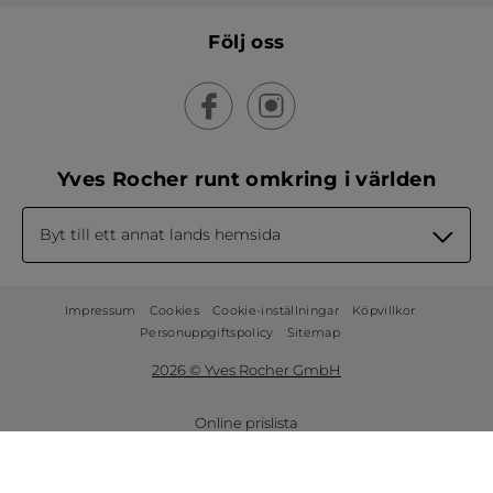
Följ oss
Yves Rocher runt omkring i världen
Byt till ett annat lands hemsida
Impressum
Cookies
Cookie-inställningar
Köpvillkor
Personuppgiftspolicy
Sitemap
2026 © Yves Rocher GmbH
Online prislista