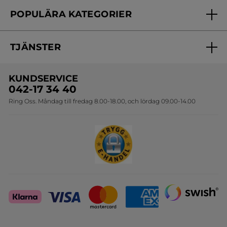
Frågor & svar
Yves Rocher Foundation
POPULÄRA KATEGORIER
Kontakta oss
Skönhetstips
Nyheter
Spåra min order
Samarbeta med oss
TJÄNSTER
Erbjudanden
Online prislista
Erbjudande per post
Bästsäljare
KUNDSERVICE
Onlineprislista för postorder
Travelsize
042-17 34 40
Ring Oss. Måndag till fredag 8.00-18.00, och lördag 09.00-14.00
Sets
Skapa din festlook