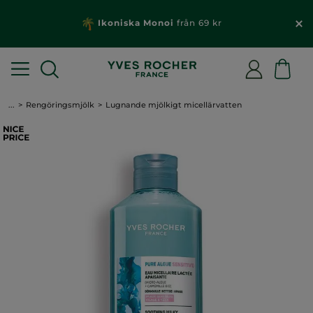
För varje beställning över 229 kr: Få en gåva & fr
frakt
...
Rengöringsmjölk
Lugnande mjölkigt micellärvatten