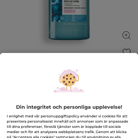
Lugnande mjölkigt micellärvatten
Tar enkelt bort smink samtidigt som den lugnar
huden
400 ml
★★★★★
★★★★★
4.1
(228)
LÄGG TILL RECENSION
Din integritet och personliga upplevelse!
4.1
av
179,00 Kr
I enlighet med vår personuppgiftspolicy använder vi cookies för att
5
stjärnor.
presentera personaliserat innehåll och annonser som är anpassade
Läs
till dina preferenser, föreslå tjänster som är kopplade till sociala
Antal
recensioner
medier och för att analysera webbplatsens trafik. Genom att klicka
för
Lugnande
på "Acceptera alla cookies" samtycker du till användning av alla