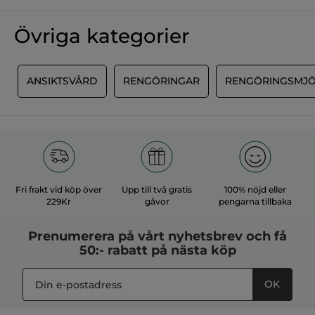
Övriga kategorier
R
ANSIKTSVÅRD
RENGÖRINGAR
RENGÖRINGSMJ
Fri frakt vid köp över
Upp till två gratis
100% nöjd eller
229Kr
gåvor
pengarna tillbaka
Prenumerera på vårt
nyhetsbrev
och få
50:- rabatt på nästa köp
OK