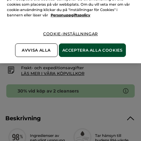
mjölkigt
cookies som placeras på vår webbplats. Om du vill veta mer om vår
micellärvatten
LÄGG I VARUKORGEN
cookie-användning klickar du på "Inställningar för Cookies" i
bannern eller läser vår
Personuppgiftspolicy
Fri frakt vid köp över 229 kr
COOKIE-INSTÄLLNINGAR
Levereras från La Gacilly, Frankrike
Säker betalning med Klarna
AVVISA ALLA
ACCEPTERA ALLA COOKIES
100% nöjd eller pengarna tillbaka
Frakt- och expeditionsavgifter
LÄS MER I VÅRA KÖPVILLKOR
30% vid köp av 2 cleansers
Beskrivning
Ingredienser av
Tar hänsyn till
naturligt ursprung
hudens PH-värde