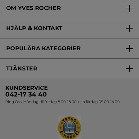
OM YVES ROCHER
Vilka är vi?
HJÄLP & KONTAKT
Vårt engagemang
Frågor & svar
Yves Rocher Foundation
POPULÄRA KATEGORIER
Kontakta oss
Skönhetstips
Nyheter
Spåra min order
Samarbeta med oss
TJÄNSTER
Erbjudanden
Online prislista
Erbjudande per post
Bästsäljare
KUNDSERVICE
Onlineprislista för postorder
Travelsize
042-17 34 40
Ring Oss. Måndag till fredag 8.00-18.00, och lördag 09.00-14.00
Sets
Skapa din festlook