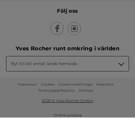
Följ oss
Yves Rocher runt omkring i världen
Byt till ett annat lands hemsida
Impressum
Cookies
Cookie-inställningar
Köpvillkor
Personuppgiftspolicy
Sitemap
2026 © Yves Rocher GmbH
Online prislista