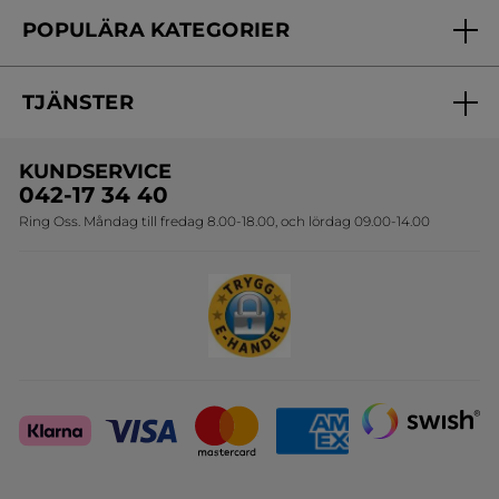
Frågor & svar
Yves Rocher Foundation
POPULÄRA KATEGORIER
Kontakta oss
Skönhetstips
Nyheter
Spåra min order
Samarbeta med oss
TJÄNSTER
Erbjudanden
Online prislista
Erbjudande per post
Bästsäljare
KUNDSERVICE
Onlineprislista för postorder
Travelsize
042-17 34 40
Ring Oss. Måndag till fredag 8.00-18.00, och lördag 09.00-14.00
Sets
Skapa din festlook