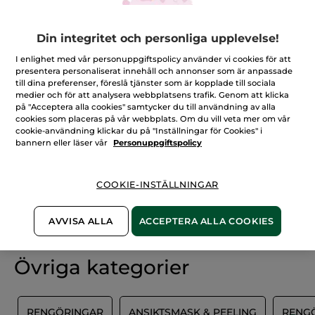
Din integritet och personliga upplevelse!
I enlighet med vår personuppgiftspolicy använder vi cookies för att
Rengöringsservetter ansikte
presentera personaliserat innehåll och annonser som är anpassade
Vad är rengöringsservetter?
till dina preferenser, föreslå tjänster som är kopplade till sociala
medier och för att analysera webbplatsens trafik. Genom att klicka
Rengöringsservetter eller även kallat sminkborttagningsservetter,
på "Acceptera alla cookies" samtycker du till användning av alla
cleansing wipes eller ansiktsservetter är enskilda servetter som man
cookies som placeras på vår webbplats. Om du vill veta mer om vår
MER INFO
använder för att rengöra ansiktet med och ta bort makeup. Våra
cookie-användning klickar du på "Inställningar för Cookies" i
servetter är skonsamma då de tar hänsyn till hudens pH-värde.
bannern eller läser vår
Personuppgiftspolicy
När använder man rengöringsservetter?
Cleansing wipes är smidiga när man är på språng och inte har
COOKIE-INSTÄLLNINGAR
tillgång till rinnande vatten, t.ex. på resan eller när man har bråttom
100%
vegetabiliska
60 hektar
och snabbt vill ta bort smink och orenheter.
ingredienser
ekologiska odlingar
AVVISA ALLA
ACCEPTERA ALLA COOKIES
Vi har sminkservetter som passar dig med normal till blandhud. De
rengör huden i ansiktet och runt ögonen. Lotionen i dessa
innehåller mikroalgen Tetraselmis som har syresättande
egenskaper* och huden detoxifieras och torkas inte ut.
Pure Algue
Övriga kategorier
The Ultra-Fresh Makeup Removing Wipes
ger en effektiv
sminkborttagning som efterlämnar en ren, fräsch och len känsla. *
Test in vitro på extrakt från mikroalgen Tetraselmis.
L
RENGÖRINGAR
ANSIKTSMASK & PEELING
RENG