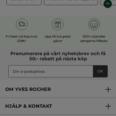
Fri frakt vid köp över
Upp till två gratis
100% nöjd eller
229Kr
gåvor
pengarna tillbaka
Prenumerera på vårt
nyhetsbrev
och få
50:- rabatt på nästa köp
OK
OM YVES ROCHER
Vilka är vi?
HJÄLP & KONTAKT
Vårt engagemang