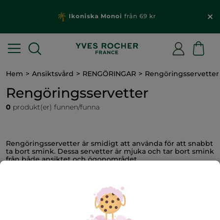
Ikoniska Monoi
från 69 kr
Hem
Ansiktsvård
RENGÖRINGAR
Rengöringsservetter
Rengöringsservetter
0
produkt(er) funnen/funna
Rengöringsservetter är smidigt att använda för att snabbt
ta bort smink. Dessa servetter är mjuka och tar bort smink
från både ansiktet och ögonområdet.
FILTRERA
SORTERA EFTER