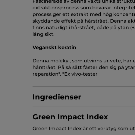
Fascinerade av denna växts unika struktu
extraktionsprocess som bevarar integrite
process ger ett extrakt med hög koncentra
skyddande effekt på hårstrået. Denna akt
finns naturligt i hårstrået, både på ytan
lång sikt.
Veganskt keratin
Denna molekyl, som utvinns ur vete, har
hårstrået. På så sätt fäster den sig på y
reparation*. *Ex vivo-tester
Ingredienser
Green Impact Index
AQUA/WATER/EAU
GLYCERIN
BEHENA
Green Impact Index är ett verktyg som utv
STEARYL ALCOHOL
SIMMONDSIA CHINEN