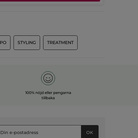
ÖVERSÄTT MED GOOGLE
Rekommenderar den här produkten
Ja
Publicerat av yves-rocher.fr
MPO
STYLING
TREATMENT
100% nöjd eller pengarna
tillbaka
OK