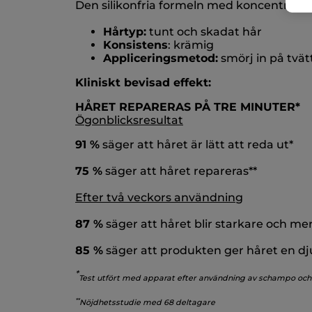
Den silikonfria formeln med koncentrera
Hårtyp:
tunt och skadat hår
Konsistens
: krämig
Appliceringsmetod:
smörj in på tvät
Kliniskt bevisad effekt:
HÅRET REPARERAS PÅ TRE MINUTER*
Ögonblicksresultat
91 %
säger att håret är lätt att reda ut*
75 %
säger att håret repareras**
Efter två veckors användning
87 %
säger att håret blir starkare och me
85 %
säger att produkten ger håret en dj
*
Test utfört med apparat efter användning av schampo och
*
*
Nöjdhetsstudie med 68 deltagare