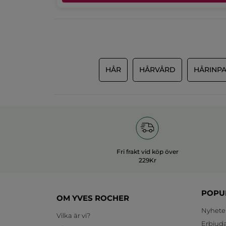
HÅR
HÅRVÅRD
HÅRINP
Fri frakt vid köp över
229Kr
POPU
OM YVES ROCHER
Nyhete
Vilka är vi?
Erbjud