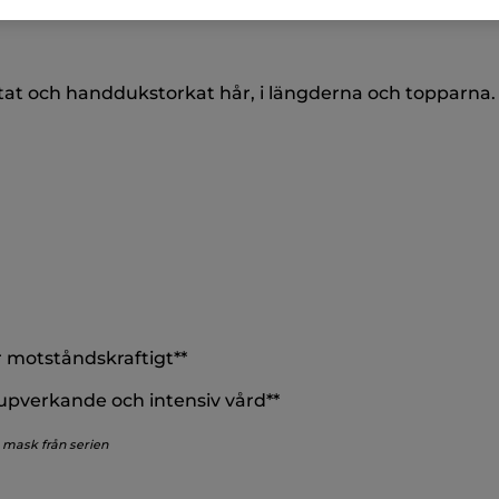
d
fytoextrakt av kronärtskocka och vegetabilisk kerat
tat och handdukstorkat hår, i längderna och topparna. Lå
r motståndskraftigt**
upverkande och intensiv vård**
 mask från serien