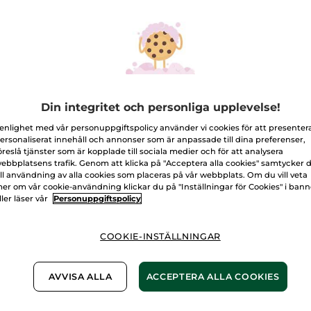
Repair
inpackning
L
Fri frakt vid k
Levereras från 
Säker betalni
Din integritet och personliga upplevelse!
100% nöjd elle
 enlighet med vår personuppgiftspolicy använder vi cookies för att presenter
ersonaliserat innehåll och annonser som är anpassade till dina preferenser,
Frakt- och exped
öreslå tjänster som är kopplade till sociala medier och för att analysera
LÄS MER I VÅRA
ebbplatsens trafik. Genom att klicka på "Acceptera alla cookies" samtycker 
ill användning av alla cookies som placeras på vår webbplats. Om du vill veta
er om vår cookie-användning klickar du på "Inställningar för Cookies" i ban
ller läser vår
Personuppgiftspolicy
COOKIE-INSTÄLLNINGAR
st slitna hårstråna en intensiv vård. På bara tre minut
AVVISA ALLA
ACCEPTERA ALLA COOKIES
 hårfibrerna på djupet från första användningen*.