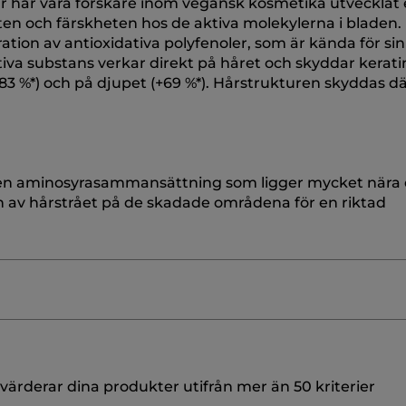
r har våra forskare inom vegansk kosmetika utvecklat 
ten och färskheten hos de aktiva molekylerna i bladen
tion av antioxidativa polyfenoler, som är kända för sin
iva substans verkar direkt på håret och skyddar kerat
 (+83 %*) och på djupet (+69 %*). Hårstrukturen skyddas 
 en aminosyrasammansättning som ligger mycket nära 
tan av hårstrået på de skadade områdena för en riktad
MIDOPROPYL DIMETHYLAMINE
CETYL ALCOHOL
IS
ärderar dina produkter utifrån mer än 50 kriterier
SIS (JOJOBA) SEED OIL
PARFUM/FRAGRANCE
COC