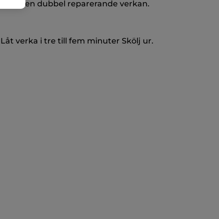
in
har en dubbel reparerande verkan.
t verka i tre till fem minuter Skölj ur.