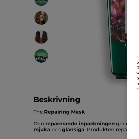
I
p
f
w
t
m
e
Beskrivning
The
Repairing Mask
Den
reparerande inpackningen
ger de me
mjuka
och
glansiga
. Produkten reparerar