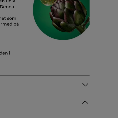
en unik
. Denna
inet som
därmed på
den i
OPROPYL MYRISTATE
O-CAPRYLATE/CAPRATE