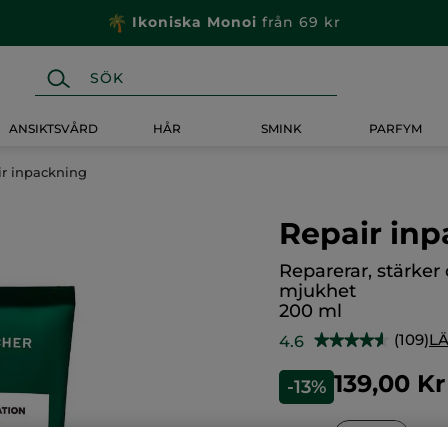
Ikoniska Monoi
från 69 kr
ANSIKTSVÅRD
HÅR
SMINK
PARFYM
ir inpackning
Repair in
Reparerar, stärker
mjukhet
200 ml
(109)
LÄ
4.6
★★★★★
★★★★★
4.6
av
139,00 Kr
-13%
5
stjärnor.
Läs
recensioner
Antal
för