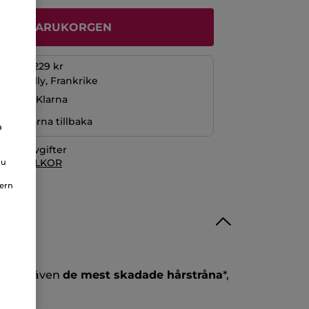
ÄGG I VARUKORGEN
öp över 229 kr
La Gacilly, Frankrike
ng med Klarna
r pengarna tillbaka
a
itionsavgifter
 KÖPVILLKOR
du
nern
er blir även
de mest skadade hårstråna
*,