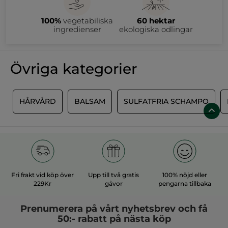
bli rent och mjukt. I andra fall kan man behöva extra vård i
form av specialprodukter såsom håroljor, hårinpackningar eller
100%
vegetabiliska
60 hektar
andra treatments. Alla våra hårvårdsprodukter är baserade på
ingredienser från växtriket. Näring fås från t.ex. agave, jojoba,
ingredienser
ekologiska odlingar
avokado, blomoljor och andra vårdande växter. Vi hjälper dig
att hitta just din hårrutin!
Övriga kategorier
R
HÅRVÅRD
BALSAM
SULFATFRIA SCHAMPO
Fri frakt vid köp över
Upp till två gratis
100% nöjd eller
229Kr
gåvor
pengarna tillbaka
Prenumerera på vårt
nyhetsbrev
och få
50:- rabatt på nästa köp