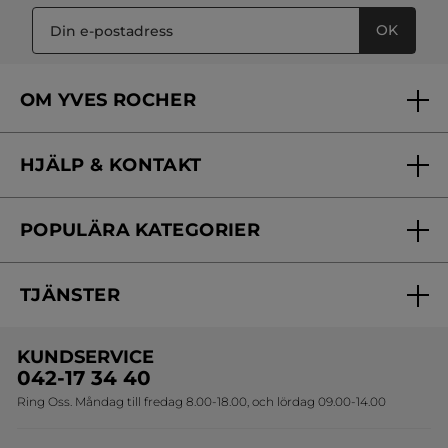
OK
OM YVES ROCHER
Vilka är vi?
HJÄLP & KONTAKT
Vårt engagemang
Frågor & svar
Yves Rocher Foundation
POPULÄRA KATEGORIER
Kontakta oss
Skönhetstips
Nyheter
Spåra min order
Samarbeta med oss
TJÄNSTER
Erbjudanden
Online prislista
Erbjudande per post
Bästsäljare
KUNDSERVICE
Onlineprislista för postorder
Travelsize
042-17 34 40
Ring Oss. Måndag till fredag 8.00-18.00, och lördag 09.00-14.00
Sets
Skapa din festlook