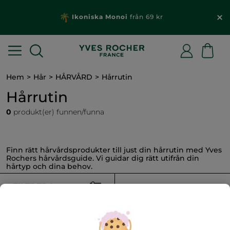
Ikoniska Monoi
från 69 kr
Hem
Hår
HÅRVÅRD
Hårrutin
Hårrutin
0
produkt(er) funnen/funna
Finn rätt hårvårdsprodukter till just din hårrutin med Yves
Rochers hårvårdsguide. Vi guidar dig rätt utifrån din
hårtyp och dina behov.
FILTRERA
SORTERA EFTER