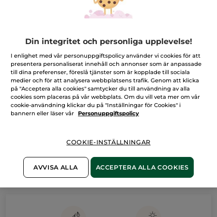
Din integritet och personliga upplevelse!
I enlighet med vår personuppgiftspolicy använder vi cookies för att
presentera personaliserat innehåll och annonser som är anpassade
till dina preferenser, föreslå tjänster som är kopplade till sociala
medier och för att analysera webbplatsens trafik. Genom att klicka
på "Acceptera alla cookies" samtycker du till användning av alla
cookies som placeras på vår webbplats. Om du vill veta mer om vår
cookie-användning klickar du på "Inställningar för Cookies" i
bannern eller läser vår
Personuppgiftspolicy
Hitta rätt hårvårdsrutin
COOKIE-INSTÄLLNINGAR
Att hitta rätt hårrutin för just ditt hår kan ibland kännas som
en djungel. Vilken tur då att du lätt kan göra vårt hårtest och
AVVISA ALLA
ACCEPTERA ALLA COOKIES
se vilka produkter som vi på Yves Rocher rekommenderar för
just ditt hår. Alla hår är olika och kan ha olika behov och
förutsättningar. Vårt hårtest utgår från din hårtyp, hårfärg och
MER INFO
hårets aktuella kvalité. Oavsett om håret är färgat, torrt,
glanslöst, skadat, platt, tunt, normalt eller liknande så finns det
produkter som passar till dig och ditt hår. Vi har även
hårvårdsprodukter som skyddar mot föroreningar. Ibland
räcker det med endast schampo och balsam för att håret ska