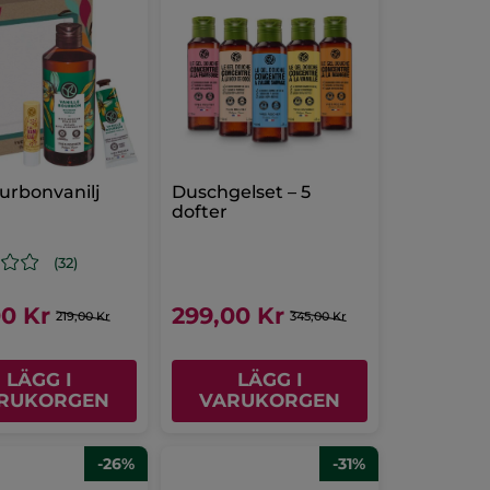
urbonvanilj
Duschgelset – 5
dofter
(32)
00 Kr
299,00 Kr
219,00 Kr
345,00 Kr
LÄGG I
LÄGG I
RUKORGEN
VARUKORGEN
-26%
-31%