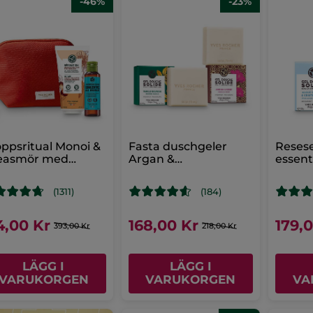
-46%
-23%
ppsritual Monoi &
Fasta duschgeler
Resese
easmör med
Argan &
essent
cessär
Bourbonvanilj
(1311)
(184)
4,00 Kr
168,00 Kr
179,
393,00 Kr
218,00 Kr
LÄGG I
LÄGG I
VARUKORGEN
VARUKORGEN
VA