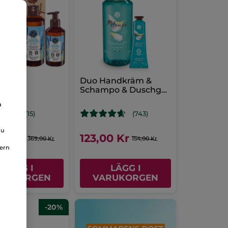
ger &
Duo Handkräm &
änkål
Schampo & Duschgel
Monoi
a
(15)
(743)
du
00 Kr
123,00 Kr
369,00 Kr
154,00 Kr
nern
LÄGG I
LÄGG I
RUKORGEN
VARUKORGEN
-20%