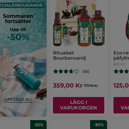
Ritualset
Eco-re
Bourbonvanilj
påfyll
600 ml
(85)
359,00 Kr
125,
512,00 Kr
LÄGG I
VARUKORGEN
VA
-32%
-30%