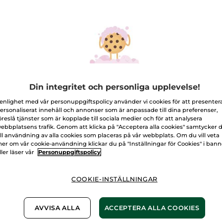
Deal eco-refill
Duschgel &
Set Al
Din integritet och personliga upplevelse!
hampo/duschgel
kroppslotion
Havsf
noi
Hammam - Argan &
600ml =
1,200 ml
 enlighet med vår personuppgiftspolicy använder vi cookies för att presenter
Ros
ersonaliserat innehåll och annonser som är anpassade till dina preferenser,
(1054)
(721)
öreslå tjänster som är kopplade till sociala medier och för att analysera
ebbplatsens trafik. Genom att klicka på "Acceptera alla cookies" samtycker 
9,00 Kr
179,00 Kr
259,
218,00 Kr
224,00 Kr
ill användning av alla cookies som placeras på vår webbplats. Om du vill veta
er om vår cookie-användning klickar du på "Inställningar för Cookies" i ban
ller läser vår
Personuppgiftspolicy
LÄGG I
LÄGG I
VARUKORGEN
VARUKORGEN
VA
COOKIE-INSTÄLLNINGAR
-26%
-14%
AVVISA ALLA
ACCEPTERA ALLA COOKIES