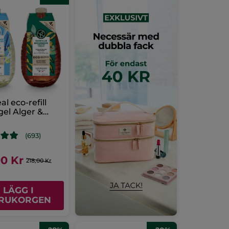
l eco-refill
el Alger &
nvanilj
(693)
00 Kr
218,00 Kr
LÄGG I
RUKORGEN