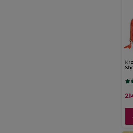
Kro
Sh
ne
21