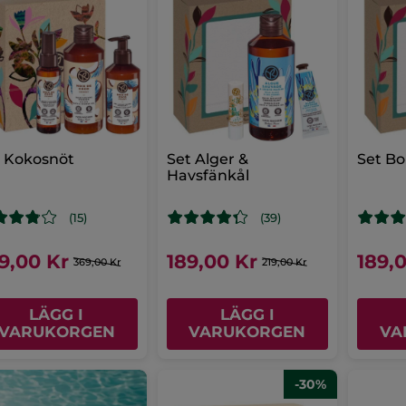
 Kokosnöt
Set Alger &
Set Bo
Havsfänkål
(15)
(39)
9,00 Kr
189,00 Kr
189,
369,00 Kr
219,00 Kr
LÄGG I
LÄGG I
VARUKORGEN
VARUKORGEN
VA
-30%