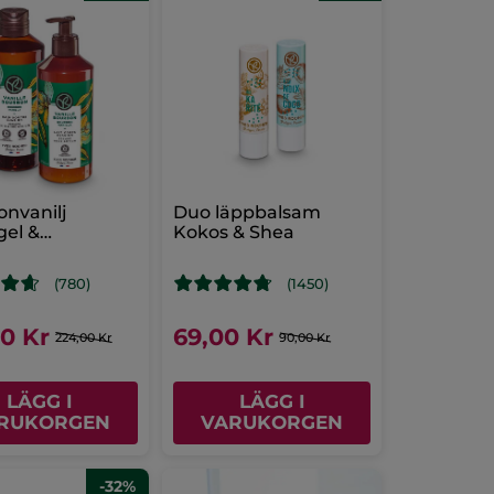
nvanilj
Duo läppbalsam
gel &
Kokos & Shea
lotion
(780)
(1450)
00 Kr
69,00 Kr
224,00 Kr
90,00 Kr
LÄGG I
LÄGG I
RUKORGEN
VARUKORGEN
-32%