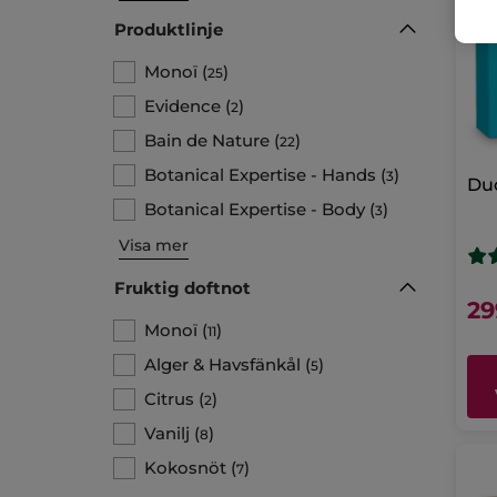
Produktlinje
Monoï
(
)
25
Evidence
(
)
2
Bain de Nature
(
)
22
Botanical Expertise - Hands
(
)
3
Duo
Botanical Expertise - Body
(
)
3
Visa mer
Fruktig doftnot
29
Monoï
(
)
11
Alger & Havsfänkål
(
)
5
Citrus
(
)
2
Vanilj
(
)
8
Kokosnöt
(
)
7