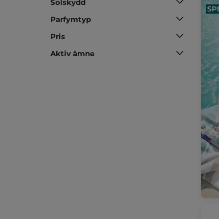
Solskydd
Parfymtyp
Pris
Aktiv ämne