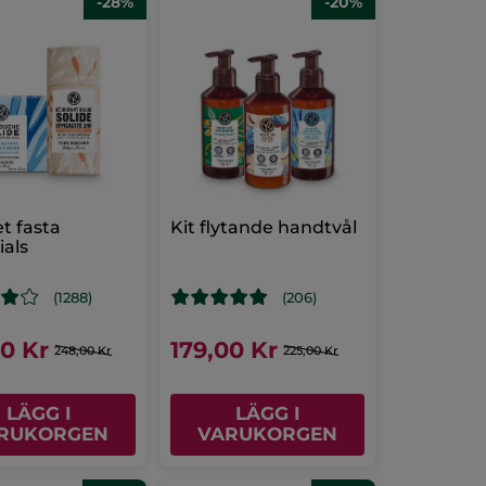
-28%
-20%
t fasta
Kit flytande handtvål
ials
(1288)
(206)
00 Kr
179,00 Kr
248,00 Kr
225,00 Kr
LÄGG I
LÄGG I
RUKORGEN
VARUKORGEN