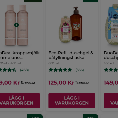
oDeal kroppsmjölk
Eco-Refill duschgel &
DuoDea
mme une
påfyllningsflaska
duschg
idence
Bourbo
200ml =
400 ml
600 ml
600 ml
(468)
(566)
9,00 Kr
125,00 Kr
149,
678,00 Kr
168,00 Kr
LÄGG I
LÄGG I
VARUKORGEN
VARUKORGEN
VA