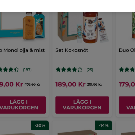
 Monoi olja & mist
Set Kokosnöt
Duo O
(187)
(25)
9,00 Kr
189,00 Kr
179,
403,00 Kr
219,00 Kr
LÄGG I
LÄGG I
VARUKORGEN
VARUKORGEN
VA
-30%
-14%