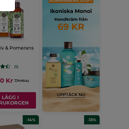
liv & Pomerans
(5)
00 Kr
224,00 Kr
LÄGG I
RUKORGEN
-14%
-13%