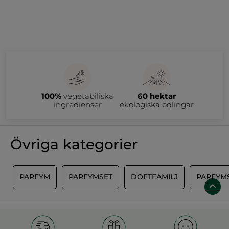
100%
vegetabiliska
60 hektar
ingredienser
ekologiska odlingar
Övriga kategorier
E
PARFYM
PARFYMSET
DOFTFAMILJ
PARFYM