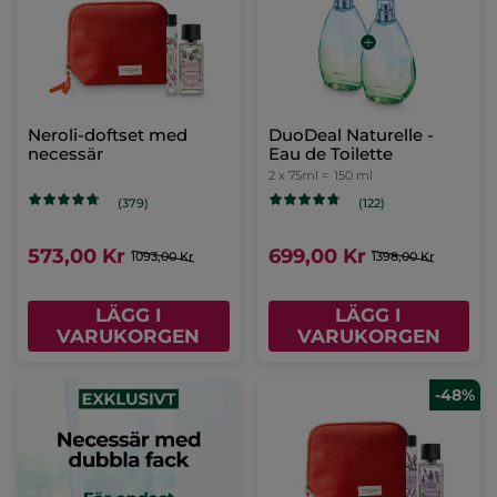
Neroli-doftset med
DuoDeal Naturelle -
necessär
Eau de Toilette
2 x 75ml =
150 ml
(379)
(122)
573,00 Kr
699,00 Kr
1093,00 Kr
1398,00 Kr
LÄGG I
LÄGG I
VARUKORGEN
VARUKORGEN
-48%