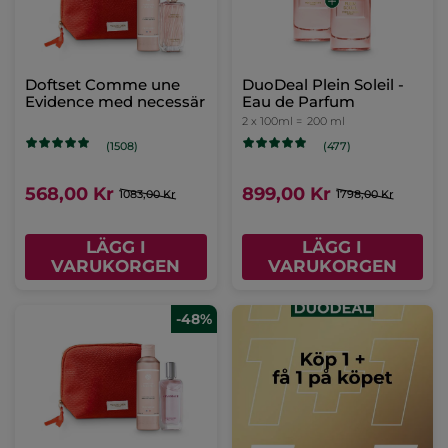
Doftset Comme une
DuoDeal Plein Soleil -
Evidence med necessär
Eau de Parfum
2 x 100ml =
200 ml
(1508)
(477)
568,00 Kr
899,00 Kr
1083,00 Kr
1798,00 Kr
LÄGG I
LÄGG I
VARUKORGEN
VARUKORGEN
-48%