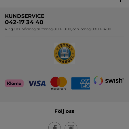
Erbjudanden
Online prislista
Erbjudande per post
Bästsäljare
KUNDSERVICE
Onlineprislista för postorder
Travelsize
042-17 34 40
Ring Oss. Måndag till fredag 8.00-18.00, och lördag 09.00-14.00
Sets
Skapa din festlook
Följ oss