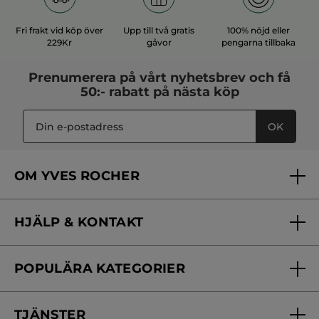
Fri frakt vid köp över
Upp till två gratis
100% nöjd eller
229Kr
gåvor
pengarna tillbaka
Prenumerera på vårt
nyhetsbrev
och få
50:- rabatt på nästa köp
OK
OM YVES ROCHER
Vilka är vi?
HJÄLP & KONTAKT
Vårt engagemang
Frågor & svar
Yves Rocher Foundation
POPULÄRA KATEGORIER
Kontakta oss
Skönhetstips
Nyheter
Spåra min order
Samarbeta med oss
TJÄNSTER