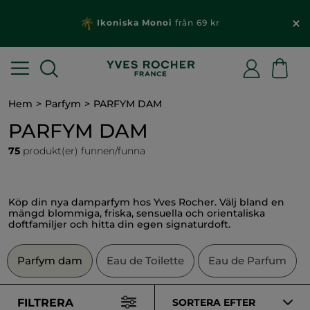
För varje beställning över 229 kr: Få en gåva & fri
frakt
Hem
Parfym
PARFYM DAM
PARFYM DAM
75
produkt(er) funnen/funna
Köp din nya damparfym hos Yves Rocher. Välj bland en
mängd blommiga, friska, sensuella och orientaliska
doftfamiljer och hitta din egen signaturdoft.
Parfym dam
Eau de Toilette
Eau de Parfum
FILTRERA
SORTERA EFTER