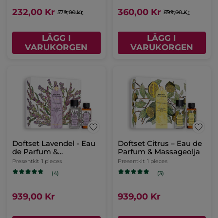
232,00 Kr
360,00 Kr
579,00 Kr
899,00 Kr
LÄGG I
LÄGG I
VARUKORGEN
VARUKORGEN
Doftset Lavendel - Eau
Doftset Citrus – Eau de
de Parfum &
Parfum & Massageolja
Massageolja
Presentkit
1 pieces
Presentkit
1 pieces
(4)
(3)
939,00 Kr
939,00 Kr