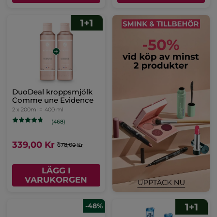
DuoDeal kroppsmjölk
Comme une Evidence
2 x 200ml =
400 ml
(468)
339,00 Kr
678,00 Kr
LÄGG I
VARUKORGEN
-48%