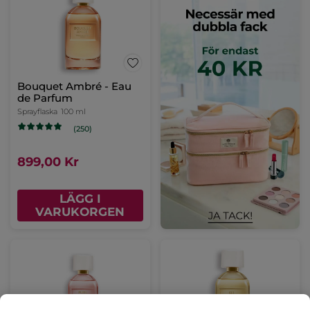
Bouquet Ambré - Eau
de Parfum
Sprayflaska
100 ml
(250)
899,00 Kr
LÄGG I
VARUKORGEN