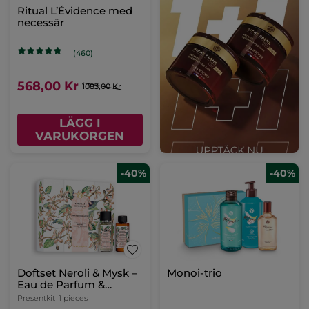
Ritual L’Évidence med
necessär
(460)
568,00 Kr
1083,00 Kr
LÄGG I
VARUKORGEN
-40%
-40%
Doftset Neroli & Mysk –
Monoi-trio
Eau de Parfum &
Massageolja
Presentkit
1 pieces