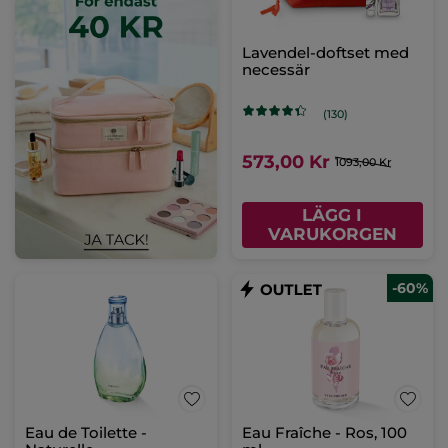
Lavendel-doftset med
necessär
(130)
573,00 Kr
1093,00 Kr
LÄGG I
VARUKORGEN
-60%
Eau de Toilette -
Eau Fraîche - Ros, 100