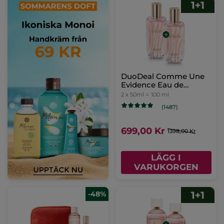
DuoDeal Comme Une
Evidence Eau de
Parfum, 50ml
2 x 50ml =
100 ml
(1487)
699,00 Kr
1398,00 Kr
LÄGG I
VARUKORGEN
-48%