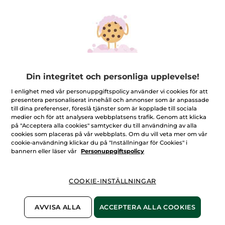
Plein Soleil - Eau de
Sel d'Azur - Eau de
Parfum
Parfum
Sprayflaska
30 ml
Sprayflaska
100 ml
(140)
(361)
Din integritet och personliga upplevelse!
579,00 Kr
899,00 Kr
I enlighet med vår personuppgiftspolicy använder vi cookies för att
presentera personaliserat innehåll och annonser som är anpassade
till dina preferenser, föreslå tjänster som är kopplade till sociala
LÄGG I
LÄGG I
medier och för att analysera webbplatsens trafik. Genom att klicka
VARUKORGEN
VARUKORGEN
på "Acceptera alla cookies" samtycker du till användning av alla
cookies som placeras på vår webbplats. Om du vill veta mer om vår
cookie-användning klickar du på "Inställningar för Cookies" i
bannern eller läser vår
Personuppgiftspolicy
COOKIE-INSTÄLLNINGAR
AVVISA ALLA
ACCEPTERA ALLA COOKIES