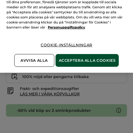
till dina preferenser, föreslå tjänster som är kopplade till sociala
Rosa 200
mot
skavanker
medier och för att analysera webbplatsens trafik. Genom att klicka
på "Acceptera alla cookies" samtycker du till användning av alla
Antal
cookies som placeras på vår webbplats. Om du vill veta mer om vår
cookie-användning klickar du på "Inställningar för Cookies" i
bannern eller läser vår
Personuppgiftspolicy
LÄGG I VARUKORGEN
COOKIE-INSTÄLLNINGAR
Fri frakt över 229 kr
Levereras från La Gacilly, Frankrike
AVVISA ALLA
ACCEPTERA ALLA COOKIES
Säker betalning med Klarna
100% nöjd eller pengarna tillbaka
Frakt- och expeditionsavgifter
LÄS MER I VÅRA KÖPVILLKOR
-50% vid köp av 2 sminkprodukter