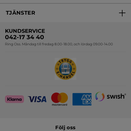
Nyheter
Spåra min order
Samarbeta med oss
TJÄNSTER
Erbjudanden
Online prislista
Erbjudande per post
Bästsäljare
KUNDSERVICE
Onlineprislista för postorder
Travelsize
042-17 34 40
Ring Oss. Måndag till fredag 8.00-18.00, och lördag 09.00-14.00
Sets
Skapa din festlook
Följ oss