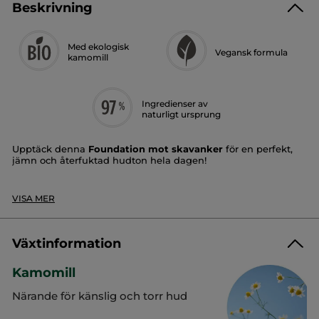
Beskrivning
Med ekologisk
Vegansk formula
kamomill
Ingredienser av
naturligt ursprung
Upptäck denna
Foundation mot skavanker
för en perfekt,
jämn och återfuktad hudton hela dagen!
Täckning
: medium till hög
*
Finish
: andra hud, under 12 timmar
VISA MER
Konsistens
: lätt och flytande, markerar inte torra
områden
Hudton
: gyllene
Växtinformation
Tack vare sin perfekta, justerbara täckning döljer denna
Foundation mot skavanker ojämnheter och slätar ut rynkor
Kamomill
för en felfri hy.Den ultralätta konsistensen är lätt att arbeta
med, lämnar inga märken på torra områden och låter huden
Närande för känslig och torr hud
andas.