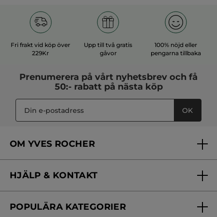
Fri frakt vid köp över
Upp till två gratis
100% nöjd eller
229Kr
gåvor
pengarna tillbaka
Prenumerera på vårt
nyhetsbrev
och få
50:- rabatt på nästa köp
OK
OM YVES ROCHER
Vilka är vi?
HJÄLP & KONTAKT
Vårt engagemang
Frågor & svar
Yves Rocher Foundation
POPULÄRA KATEGORIER
Kontakta oss
Skönhetstips