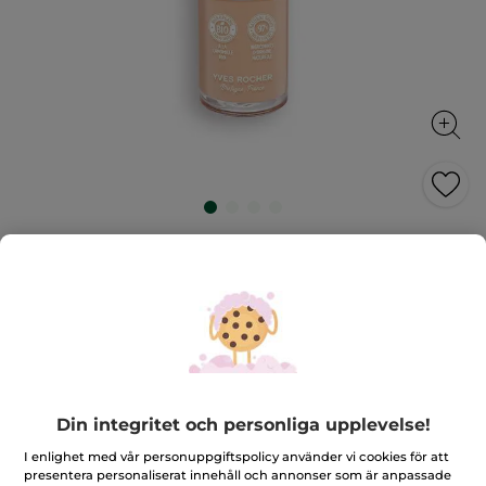
Foundation mot skavanker
En perfekt, jämn hudton som är återfuktad hela
dagen!
30 ml
★★★★★
★★★★★
2.9
(7)
LÄGG TILL RECENSION
2.9
av
479,00 Kr
5
Din integritet och personliga upplevelse!
stjärnor.
Läs
recensioner
+24
I enlighet med vår personuppgiftspolicy använder vi cookies för att
för
presentera personaliserat innehåll och annonser som är anpassade
Foundation