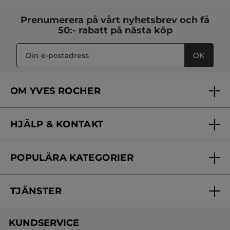
Prenumerera på vårt
nyhetsbrev
och få
50:- rabatt på nästa köp
OK
OM YVES ROCHER
Vilka är vi?
HJÄLP & KONTAKT
Vårt engagemang
Frågor & svar
Yves Rocher Foundation
POPULÄRA KATEGORIER
Kontakta oss
Skönhetstips
Nyheter
Spåra min order
Samarbeta med oss
TJÄNSTER
Erbjudanden
Online prislista
Erbjudande per post
Bästsäljare
KUNDSERVICE
Onlineprislista för postorder