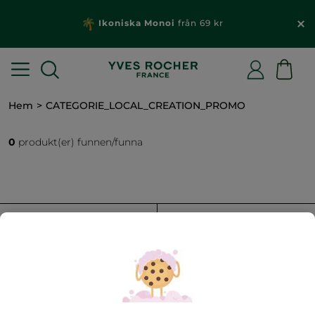
Ikoniska Monoi
från 69 kr
Hem
CATEGORIE_LOCAL_CREATION_PROMO
0
produkt(er) funnen/funna
FILTRERA
SORTERA EFTER