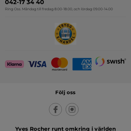
Travelsize
042-17 34 40
Ring Oss. Måndag till fredag 8.00-18.00, och lördag 09.00-14.00
Sets
Skapa din festlook
Följ oss
Yves Rocher runt omkring i världen