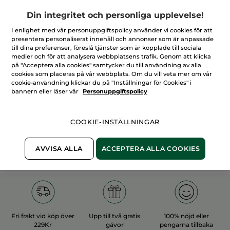
Din integritet och personliga upplevelse!
I enlighet med vår personuppgiftspolicy använder vi cookies för att
presentera personaliserat innehåll och annonser som är anpassade
till dina preferenser, föreslå tjänster som är kopplade till sociala
medier och för att analysera webbplatsens trafik. Genom att klicka
100%
vegetabiliska
60 hektar
på "Acceptera alla cookies" samtycker du till användning av alla
ingredienser
ekologiska odlingar
cookies som placeras på vår webbplats. Om du vill veta mer om vår
cookie-användning klickar du på "Inställningar för Cookies" i
bannern eller läser vår
Personuppgiftspolicy
Övriga kategorier
COOKIE-INSTÄLLNINGAR
E
CATEGORIE_LOCAL_CREATION_PROMO
SEFINODK_2
AVVISA ALLA
ACCEPTERA ALLA COOKIES
Fri frakt vid köp över
Upp till två gratis
100% nöjd eller
229Kr
gåvor
pengarna tillbaka