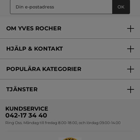
OK
OM YVES ROCHER
Vilka är vi?
HJÄLP & KONTAKT
Vårt engagemang
Frågor & svar
Yves Rocher Foundation
POPULÄRA KATEGORIER
Kontakta oss
Skönhetstips
Nyheter
Spåra min order
Samarbeta med oss
TJÄNSTER
Erbjudanden
Online prislista
Erbjudande per post
Bästsäljare
KUNDSERVICE
Onlineprislista för postorder
Travelsize
042-17 34 40
Ring Oss. Måndag till fredag 8.00-18.00, och lördag 09.00-14.00
Sets
Skapa din festlook