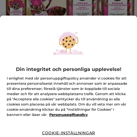
Ritualset Argan & Ros
Din integritet och personliga upplevelse!
Den avslappnande känslan av ett traditionellt
hammam
I enlighet med vår personuppgiftspolicy använder vi cookies för att
presentera personaliserat innehåll och annonser som är anpassade
★★★★★
★★★★★
4.5
(36)
LÄGG TILL RECENSION
till dina preferenser, föreslå tjänster som är kopplade till sociala
4.5
medier och för att analysera webbplatsens trafik. Genom att klicka
av
359,00 Kr
512,00 Kr
på "Acceptera alla cookies" samtycker du till användning av alla
-30%
5
cookies som placeras på vår webbplats. Om du vill veta mer om vår
stjärnor.
Läs
cookie-användning klickar du på "Inställningar för Cookies" i
Antal
recensioner
bannern eller läser vår
Personuppgiftspolicy
för
Ritualset
Argan
&
LÄGG I VARUKORGEN
Ros
COOKIE-INSTÄLLNINGAR