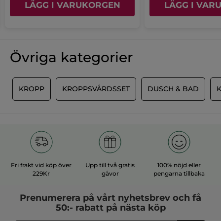
ge
LÄGG I VARUKORGEN
LÄGG I VAR
4.
Användbarhet
be
av
An
4.5
är
5.
ge
4.
be
FILTRERA
av
≡
SORTERA ENLIGT
är
Klicka
REVIEWS
5.
Övriga kategorier
på
4.
följande
av
knapp
5.
för
B LENA
·
för ett år sen
att
uppdatera
R
KROPP
KROPPSVÅRDSSET
DUSCH & BAD
★★★★★
★★★★★
innehållet
5
nedan
Luktar gott
av
Skön bodylotion som luktar gott. Torkar in
5
snabbt.
stjärnor.
Rekommenderar den här produkten
Ja
Fri frakt vid köp över
Upp till två gratis
100% nöjd eller
Publicerad av
Kroppslotion - Argan & ros
229Kr
gåvor
pengarna tillbaka
Ja ·
0
Nej ·
0
Användbart?
Prenumerera på vårt
nyhetsbrev
och få
50:- rabatt på nästa köp
MER