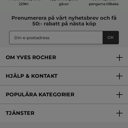
229Kr
gåvor
pengarna tillbaka
Prenumerera på vårt
nyhetsbrev
och få
50:- rabatt på nästa köp
OK
OM YVES ROCHER
Vilka är vi?
HJÄLP & KONTAKT
Vårt engagemang
Frågor & svar
Yves Rocher Foundation
POPULÄRA KATEGORIER
Kontakta oss
Skönhetstips
Nyheter
Spåra min order
Samarbeta med oss
TJÄNSTER
Erbjudanden
Online prislista
Erbjudande per post
Bästsäljare