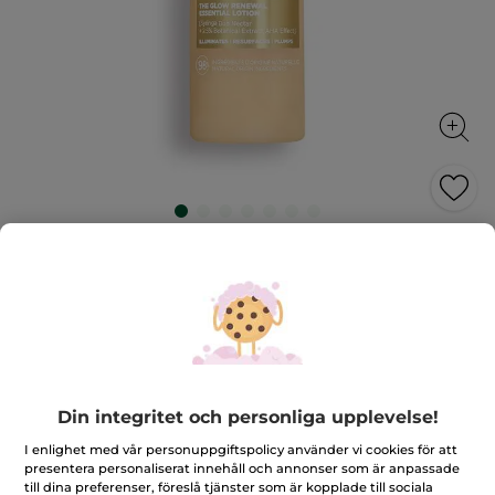
Essentiell Lystergivande Lotion - Anti-
Âge Global
Ger lyster, förnyar och fyller ut
122 ml
★★★★★
★★★★★
4.6
(987)
LÄGG TILL RECENSION
4.6
av
549,00 Kr
Din integritet och personliga upplevelse!
5
stjärnor.
I enlighet med vår personuppgiftspolicy använder vi cookies för att
Läs
Antal
presentera personaliserat innehåll och annonser som är anpassade
recensioner
för
till dina preferenser, föreslå tjänster som är kopplade till sociala