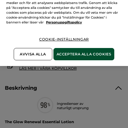
Essentiell
medier och för att analysera webbplatsens trafik. Genom att klicka
Lystergivande
på "Acceptera alla cookies" samtycker du till användning av alla
Lotion
LÄGG I VARUKORGEN
-
cookies som placeras på vår webbplats. Om du vill veta mer om vår
Anti-
cookie-användning klickar du på "Inställningar för Cookies" i
Âge
bannern eller läser vår
Personuppgiftspolicy
Global
Fri frakt över 229 kr
Levereras från La Gacilly, Frankrike
COOKIE-INSTÄLLNINGAR
Säker betalning med Klarna
100% nöjd eller pengarna tillbaka
AVVISA ALLA
ACCEPTERA ALLA COOKIES
Frakt- och expeditionsavgifter
LÄS MER I VÅRA KÖPVILLKOR
Beskrivning
Ingredienser av
naturligt ursprung
The Glow Renewal Essential Lotion