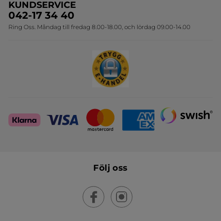
KUNDSERVICE
Onlineprislista för postorder
Travelsize
042-17 34 40
Ring Oss. Måndag till fredag 8.00-18.00, och lördag 09.00-14.00
Sets
Skapa din festlook
Följ oss