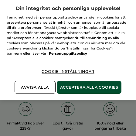
Din integritet och personliga upplevelse!
I enlighet med vår personuppgiftspolicy använder vi cookies för att
presentera personaliserat innehåll och annonser som är anpassade
till dina preferenser, föreslå tjänster som är kopplade till sociala
medier och för att analysera webbplatsens trafik. Genom att klicka
100%
vegetabiliska
60 hektar
på "Acceptera alla cookies" samtycker du till användning av alla
ingredienser
ekologiska odlingar
cookies som placeras på vår webbplats. Om du vill veta mer om vår
cookie-användning klickar du på "Inställningar för Cookies" i
bannern eller läser vår
Personuppgiftspolicy
Övriga kategorier
COOKIE-INSTÄLLNINGAR
AVVISA ALLA
ACCEPTERA ALLA COOKIES
Fri frakt vid köp över
Upp till två gratis
100% nöjd eller
229Kr
gåvor
pengarna tillbaka