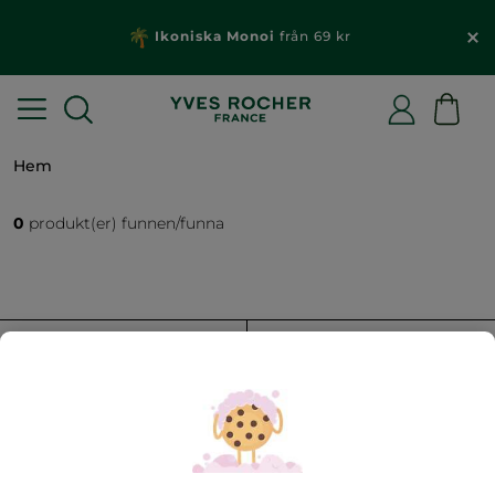
Ikoniska Monoi
från 69 kr
Hem
0
produkt(er) funnen/funna
FILTRERA
SORTERA EFTER