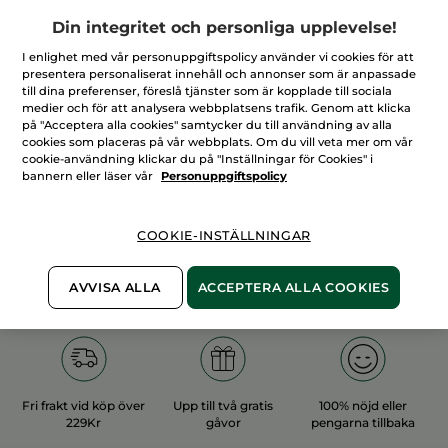
Din integritet och personliga upplevelse!
I enlighet med vår personuppgiftspolicy använder vi cookies för att
presentera personaliserat innehåll och annonser som är anpassade
till dina preferenser, föreslå tjänster som är kopplade till sociala
medier och för att analysera webbplatsens trafik. Genom att klicka
100%
vegetabiliska
60 hektar
på "Acceptera alla cookies" samtycker du till användning av alla
ingredienser
ekologiska odlingar
cookies som placeras på vår webbplats. Om du vill veta mer om vår
cookie-användning klickar du på "Inställningar för Cookies" i
bannern eller läser vår
Personuppgiftspolicy
Övriga kategorier
COOKIE-INSTÄLLNINGAR
AVVISA ALLA
ACCEPTERA ALLA COOKIES
Fri frakt vid köp över
Upp till två gratis
100% nöjd eller
229Kr
gåvor
pengarna tillbaka