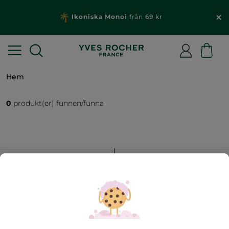
Ikoniska Monoi
från 69 kr
Hem
0
produkt(er) funnen/funna
FILTRERA
SORTERA EFTER