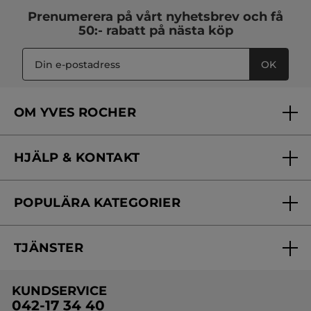
Prenumerera på vårt
nyhetsbrev
och få
50:- rabatt på nästa köp
OK
OM YVES ROCHER
Vilka är vi?
HJÄLP & KONTAKT
Vårt engagemang
Frågor & svar
Yves Rocher Foundation
POPULÄRA KATEGORIER
Kontakta oss
Skönhetstips
Nyheter
Spåra min order
Samarbeta med oss
TJÄNSTER
Erbjudanden
Online prislista
Erbjudande per post
Bästsäljare
KUNDSERVICE
Onlineprislista för postorder
Travelsize
042-17 34 40