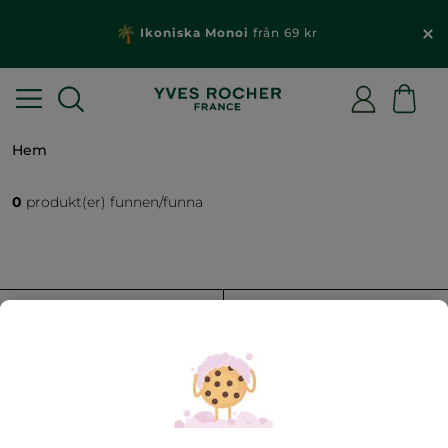
Ikoniska Monoi
från 69 kr
Hem
0
produkt(er) funnen/funna
FILTRERA
SORTERA EFTER