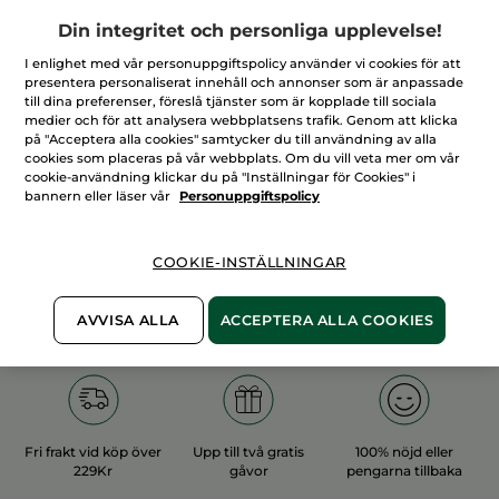
Din integritet och personliga upplevelse!
I enlighet med vår personuppgiftspolicy använder vi cookies för att
presentera personaliserat innehåll och annonser som är anpassade
till dina preferenser, föreslå tjänster som är kopplade till sociala
medier och för att analysera webbplatsens trafik. Genom att klicka
100%
vegetabiliska
60 hektar
på "Acceptera alla cookies" samtycker du till användning av alla
ingredienser
ekologiska odlingar
cookies som placeras på vår webbplats. Om du vill veta mer om vår
cookie-användning klickar du på "Inställningar för Cookies" i
bannern eller läser vår
Personuppgiftspolicy
Övriga kategorier
COOKIE-INSTÄLLNINGAR
AVVISA ALLA
ACCEPTERA ALLA COOKIES
Fri frakt vid köp över
Upp till två gratis
100% nöjd eller
229Kr
gåvor
pengarna tillbaka