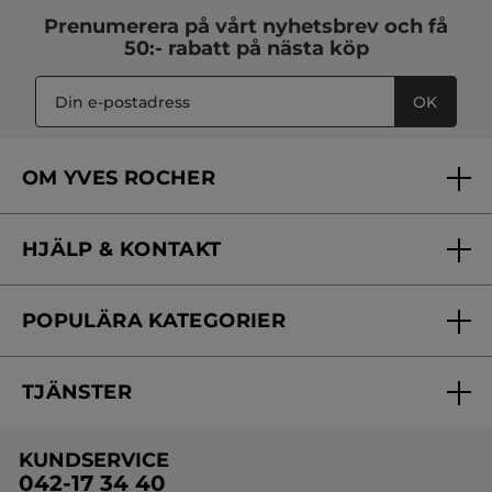
Prenumerera på vårt
nyhetsbrev
och få
50:- rabatt på nästa köp
OK
OM YVES ROCHER
Vilka är vi?
HJÄLP & KONTAKT
Vårt engagemang
Frågor & svar
Yves Rocher Foundation
POPULÄRA KATEGORIER
Kontakta oss
Skönhetstips
Nyheter
Spåra min order
Samarbeta med oss
TJÄNSTER
Erbjudanden
Online prislista
Erbjudande per post
Bästsäljare
KUNDSERVICE
Onlineprislista för postorder
Travelsize
042-17 34 40